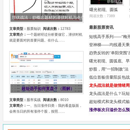
炒股技巧
曙光初现、圆弧
底、早晨之星、头
阅读次数：7389
埋伏战法：炒概念题材的潜伏时机与仓位管理（图解）
肩底等17个教科书
级K线形态选股公
最新股票资讯
文章类型：
股票知识
阅读次数：
12783
式
文章简介：
一个题材经过分析要做它，潜伏时机
短线高手系列——“梅
就是要面对的首要问题。在什么……
登神梯——均线通天乘
龙抬轿”战法
趋势反转的“单阳突围
空主升浪
曙光初现、圆弧底、早
K线形态选股公式
炒股，用“一招制敌”
不需要频繁操作
低位首板倍量阳反包战
龙头战法就是做情绪周
超短选手如何复盘？（图解）
（图解）
龙头战法是什么？玩短
文章类型：
股市实战
阅读次数：
8010
什么你不赚钱
超短模式和龙头模式输
文章简介：
一、当日涨停归类：我的看盘版面，
涨停板次日溢价怎么预
会将当日的所有涨停个股，按照……