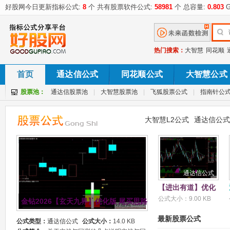
好股网今日更新指标公式:
8
个 共有股票软件公式:
58981
个 总容量:
0.803
G
热门搜索：
大智慧
同花顺
首页
通达信公式
同花顺公式
大智慧公式
股票池：
通达信股票池
|
大智慧股票池
|
飞狐股票公式
|
指南针公
大智慧L2公式
通达信公式
通达信公式
【进出有道】优化
自经典筹码指标，
公式大小：9.00 KB
金钻2026【玄天九界】优化版 尾买思路●阴线擒妖 副图/选股 手
颜色决定持股空
仓，卖点提醒也较
最新股票公式
公式类型：
通达信公式
公式大小：
14.0 KB
及时! 副图