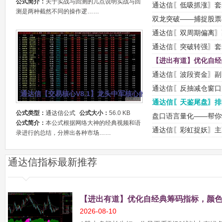
公式简介：
关于实战与回测的几点说明实战与回
通达信〖低吸抓涨〗套
测是两种截然不同的操作逻……
的动向 源码
双龙突破——捕捉股票
涨趋势的启动信号！源
通达信〖双周期偏离〗
值回归 源码
通达信〖突破转强〗套
启动的买入时机 源码
【进出有道】优化自经
仓，卖点提醒也较及时!
通达信〖波段资金〗副
与底部启动点 源码
通达信〖反抽减仓窗口
通达信【交易核心V8.1】龙头中军核心的定义指标 不停打磨且经
减仓利器 源码
通达信〖天鉴尾盘〗排
公式类型：
通达信公式
公式大小：
56.0 KB
信号精准不泛滥 源码
盘口语言量化——帮你
公式简介：
本公式根据网络大神的经典视频和语
些信号值得关注 副图
通达信〖彩虹捉妖〗主
录进行的总结，分辨出各种市场……
与捕捉强势股的买卖信
通达信指标最新推荐
2026-08-10