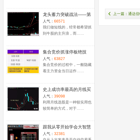
上一篇：通达信
龙头蓄力突破战法——第
一时间介入牛股主升浪捕
人气：
66571
明[龙虎榜、股东人数
捉涨停板的技巧（图解）
我们做短线的，经常都希望抓
到牛股的主升浪，而……
集合竞价抓涨停板绝技
（附公式源码）
人气：
63827
集合竞价的过程中，一般隐藏
着主力资金当日运作……
史上成功率最高的月线买
入法，精准高效筛选暴涨
人气：
39098
牛股，堪称选股法宝！
利用月线选股是一种较实用也
较简单的方式，对于……
跟我从零开始学会大智慧
股票池自动交易
人气：
32381
自从上次发表关于自动交易系