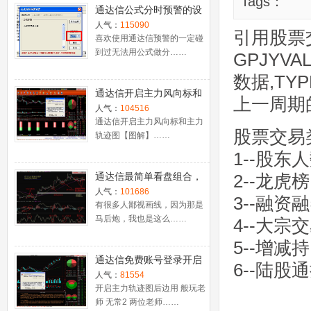
Tags：
通达信公式分时预警的设
置
人气：
115090
引用股票
喜欢使用通达信预警的一定碰
到过无法用公式做分……
GPJYVA
数据,TY
通达信开启主力风向标和
上一周期
主力轨迹图【图解】
人气：
104516
通达信开启主力风向标和主力
股票交易
轨迹图【图解】……
1--股东
通达信最简单看盘组合，
2--龙虎
抓强势股双头的超短线盈
人气：
101686
3--融资
利－－之五（均线战法找
有很多人鄙视画线，因为那是
马后炮，我也是这么……
心脏）
4--大宗
5--增减
通达信免费账号登录开启
6--陆股
十档框和调用主力监控教
人气：
81554
程
开启主力轨迹图后边用 般玩老
师 无常2 两位老师……