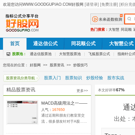
热门搜索：
大智慧
同花顺
首页
通达信公式
同花顺公式
大智慧公式
股票池：
通达信股票池
|
大智慧股票池
|
飞狐股票公式
|
指南针公
您现在的位置：
好股网
>>
股票资讯
>>
炒股技巧
股票入门
股票知识
炒股经验
股市实战
股票资讯分类导航
精品股票资讯
67%
本文好评率
更多>>
MACD高级用法之一——
通
稳健买入法+2点卖出法
人气：
167650
通过近期和朋友们教室里交
出处：
流，很多朋友针对于A股……