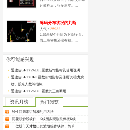
列教程后，很多朋友……
筹码分布状况的判断
人气：
25932
1,如果整个行情为下跌行情，
而上峰密集还没有被……
你可能感兴趣
通达信GPJYVALUE函数新增指标及使用说明
通达信GPJYONE函数新增指标及使用说明[龙虎
榜、股东人数等指标]
通达信GPJYVALUE函数的正确调用
资讯月榜
热门阅览
线性回归带讲解和利用方法
1
同花顺炒股软件，K线图实现涨跌停板K线
2
一位股市天才悟出的波段操作铁律，简单
3