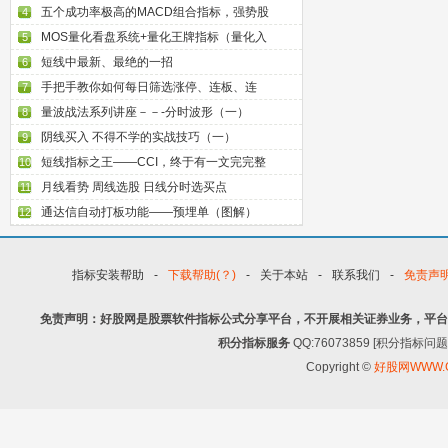
五个成功率极高的MACD组合指标，强势股
4
MOS量化看盘系统+量化王牌指标（量化入
5
短线中最新、最绝的一招
6
手把手教你如何每日筛选涨停、连板、连
7
量波战法系列讲座－－-分时波形（一）
8
阴线买入 不得不学的实战技巧（一）
9
短线指标之王——CCI，终于有一文完完整
10
月线看势 周线选股 日线分时选买点
11
通达信自动打板功能——预埋单（图解）
12
指标安装帮助
-
下载帮助(？)
-
关于本站
-
联系我们
-
免责声
免责声明：好股网是股票软件指标公式分享平台，不开展相关证券业务，平台
积分指标服务
QQ:76073859 [积分指
Copyright ©
好股网WWW.G