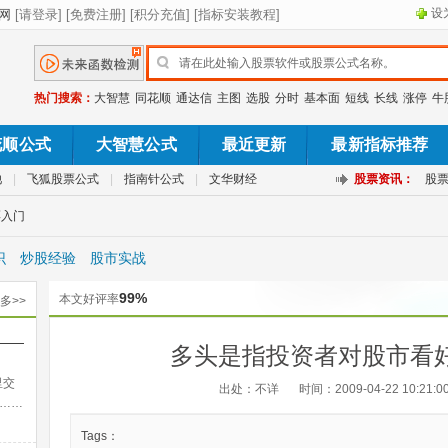
设
热门搜索：
大智慧
同花顺
通达信
主图
选股
分时
基本面
短线
长线
涨停
牛
花顺公式
大智慧公式
最近更新
最新指标推荐
池
|
飞狐股票公式
|
指南针公式
|
文华财经
股票资讯：
股
票入门
识
炒股经验
股市实战
99%
本文好评率
多>>
——
多头是指投资者对股市看好
出法
里交
出处：不详
时间：2009-04-22 10:21:0
……
Tags：