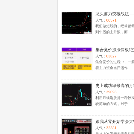
龙头蓄力突破战法—
一时间介入牛股主升
人气：
66571
捉涨停板的技巧（图
我们做短线的，经常都
到牛股的主升浪，而…
集合竞价抓涨停板绝
（附公式源码）
人气：
63827
集合竞价的过程中，一
着主力资金当日运作…
史上成功率最高的月
入法，精准高效筛选
人气：
39098
牛股，堪称选股法宝
利用月线选股是一种较
较简单的方式，对于…
跟我从零开始学会大
股票池自动交易
人气：
32381
自从上次发表关于自动