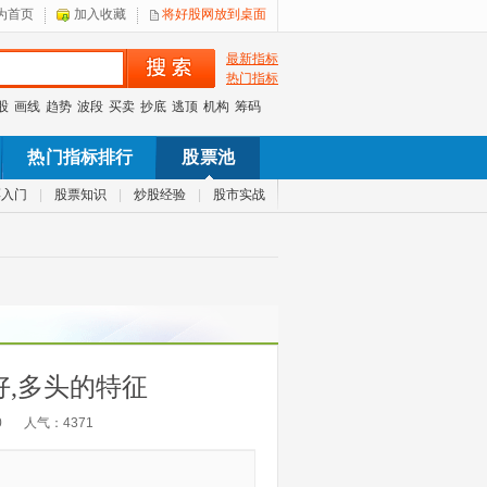
为首页
加入收藏
将好股网放到桌面
最新指标
热门指标
股
画线
趋势
波段
买卖
抄底
逃顶
机构
筹码
热门指标排行
股票池
票入门
|
股票知识
|
炒股经验
|
股市实战
,多头的特征
0
人气：
4371