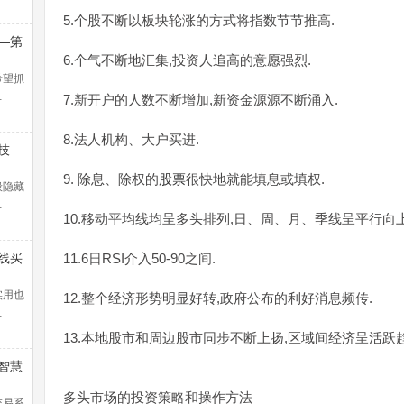
5.个股不断以板块轮涨的方式将指数节节推高.
—第
浪捕
6.个气不断地汇集,投资人追高的意愿强烈.
解）
希望抓
…
7.新开户的人数不断增加,新资金源源不断涌入.
8.法人机构、大户买进.
技
9. 除息、除权的
股票
很快地就能填息或填权.
般隐藏
…
10.移动平均线均呈多头排列,日、周、月、季线呈平行向上
线买
11.6日RSI介入50-90之间.
暴涨
！
实用也
12.整个经济形势明显好转,政府公布的利好消息频传.
…
13.本地股市和周边股市同步不断上扬,区域间经济呈活跃趋
智慧
多头市场的投资策略和操作方法
交易系