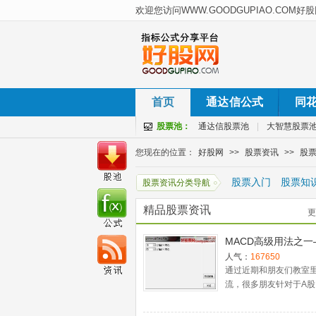
首页
通达信公式
同
股票池：
通达信股票池
|
大智慧股票
您现在的位置：
好股网
>>
股票资讯
>>
股
股票入门
股票知
股票资讯分类导航
精品股票资讯
更
MACD高级用法之一
稳健买入法+2点卖
人气：
167650
通过近期和朋友们教室
流，很多朋友针对于A股