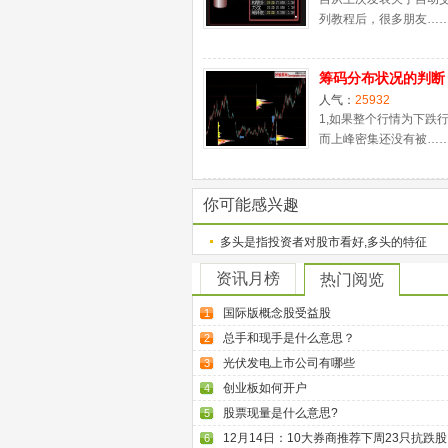
列教程后，很多朋友…
筹码分布状况的判断
人气：
25932
1,如果整个行情为下跌
而上峰密集还没有被…
你可能感兴趣
多头是指投资者对股市看好,多头的特征
资讯月榜
热门阅览
国际版概念股受益股
1
总手和现手是什么意思？
2
光伏发电上市公司有哪些
3
创业板如何开户
4
股票现量是什么意思?
5
12月14日：10大券商推荐下周23只抗跌股
6