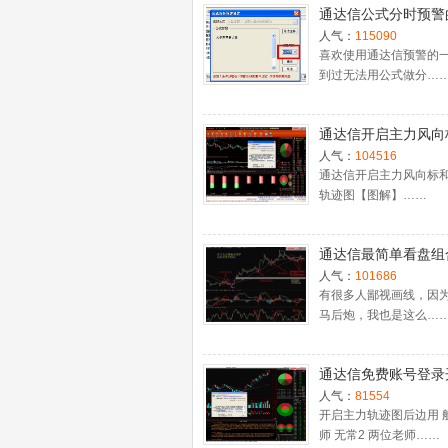
通达信公式分时预警
置
人气：
115090
喜欢使用通达信预警的
到过无法用公式做分…
通达信开启主力风向
主力轨迹图【图解】
人气：
104516
通达信开启主力风向标
轨迹图【图解】……
通达信最简单看盘组
抓强势股双头的超短
人气：
101686
利－－之五（均线战
有很多人鄙视画线，因
马后炮，我也是这么…
心脏）
通达信免费账号登录
十档框和调用主力监
人气：
81554
程
开启主力轨迹图后边用 
师 无常2 两位老师……