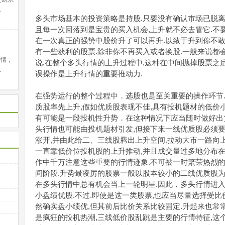
…
多头市场基本的投资策略是持股.只要没有确认市场已脱离
且每一次回落到是宝贵的买入机会,上升就不必去管它.不
在一次真正的强势中股价升了可以再升.以致于升到你不敢
有一些获利的股票.除非你不再买入或者换股.一般来说都
行情，
说,在整个多头行情的上升过程中,这种在中间抛掉
股票
之
…
误操作是上升行情的重要推动力.
在强势运行的整个过程中．选股也是至关重要的操作环节.
质股率先上升,假如优质股表现不佳,具有投机题材的低价
有可能是一段投机性升势．在这种情况下应当随时做好出
头行情也可能由投机题材引发,但接下来一线优质股必须要
涨开,并由此给二、三线股腾出上升空间.拉动大市一路向
一直靠低价位投机股的上升推动,并且成交量过多地分布在-
作中千万注意这些重要的行情迹象.不可被一时繁荣热烈的
间阶段.升势最凌厉的股票一般以股本较小的二线优质股为
在多头行情中总有机会当上一轮明星.因此．多头行情进入
小盘绩优股.不过.即使是这一类股票,也应当尽量选择受比
然确实盘小绩优,但其前后比价关系比较固定.升起来也常
是疯狂的投机热潮,三线低价股乱跳是主要的行情特征,这