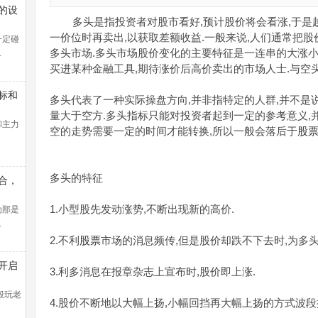
的设
多头是指投资者对股市看好,预计股价将会看涨,于是趁
一价位时再卖出,以获取差额收益.一般来说,人们通常把
一定碰
多头市场.多头市场股价变化的主要特征是一连串的大涨小
…
买进某种金融工具,期待涨价后高价卖出的市场人士.与空头
标和
多头代表了一种实际操盘方向,并非指特定的人群,并不是
量大于空方.多头指标只能对投资者起到一定的参考意义,并
和主力
空的走势需要一定的时间才能转换,所以一般会落后于
股
多头的特征
合，
线盈
1.小型股先发动涨势,不断出现新的高价.
法找
为那是
…
2.不利
股票
市场的消息频传,但是股价却跌不下去时,为多头
开启
3.利多消息在报章杂志上宣布时,股价即上涨.
控教
般玩老
4.股价不断地以大幅上扬,小幅回挡再大幅上扬的方式波段