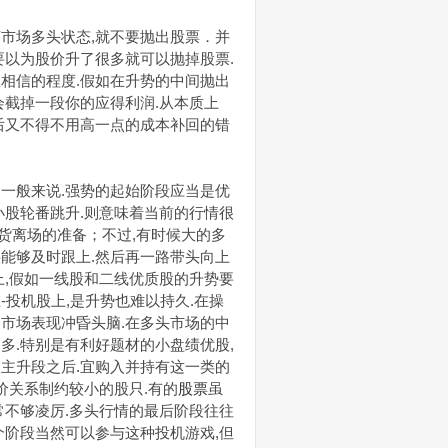
市场多头状态,就不要抛出股票．并
要以为股价升了很多就可以抛掉股票.
相信的程度.假如在升势的中间抛出
会截掉一段你的应得利润.从本质上
后又不得不用高一点的成本补回的错
一般来说.强势的起始阶段应当是优
小股轮番跳升.则意味着当前的行情很
货离场的准备；不过,有时候大的多
能够及时跟上.然后再一路带头向上
上,假如一线股和二线优质股的升势要
投机股上,是升势也难以持久.在操
市场表现冲昏头脑.在多头市场的中
多.特别是有利好题材的小盘绩优股,
主升段之后.宜购入并持有这一类的
价关系制约较小的股只.有的
股票
虽
常不够凌厉.多头行情的最后阶段往往
个阶段当然可以参与这种投机游戏,但