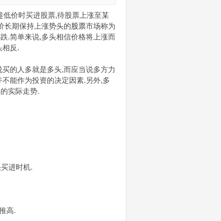
低价时买进股票,待股票上涨至某
股价长期保持上涨势头的
股票
市场称为
跌.简单来说,多头相信价格将上涨而
相反.
说买的人多就是多头,而应当说多方力
不能作为投资的决定因素.另外,多
票
的实际走势.
买进时机.
推高.