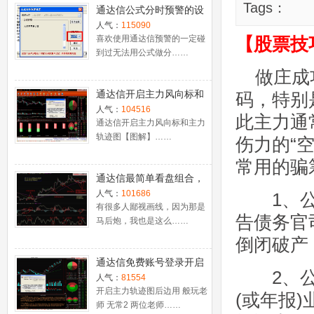
Tags：
通达信公式分时预警的设
置
人气：
115090
喜欢使用通达信预警的一定碰
【股票技
到过无法用公式做分……
做庄成功
通达信开启主力风向标和
码，特别
主力轨迹图【图解】
人气：
104516
此主力通
通达信开启主力风向标和主力
轨迹图【图解】……
伤力的“
常用的骗
通达信最简单看盘组合，
抓强势股双头的超短线盈
人气：
101686
1、公司
利－－之五（均线战法找
有很多人鄙视画线，因为那是
告债务官
马后炮，我也是这么……
心脏）
倒闭破产
通达信免费账号登录开启
2、公司
十档框和调用主力监控教
人气：
81554
程
开启主力轨迹图后边用 般玩老
(或年报
师 无常2 两位老师……