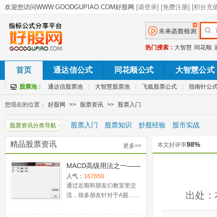
热门搜索：
大智慧
同花顺
首页
通达信公式
同花顺公式
大智慧公式
股票池：
通达信股票池
|
大智慧股票池
|
飞狐股票公式
|
指南针公
您现在的位置：
好股网
>>
股票资讯
>>
股票入门
股票入门
股票知识
炒股经验
股市实战
股票资讯分类导航
精品股票资讯
98%
本文好评率
更多>>
MACD高级用法之一——
稳健买入法+2点卖出法
人气：
167650
通过近期和朋友们教室里交
出处：
流，很多朋友针对于A股……