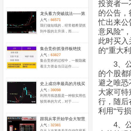
投资者一
的公告，
龙头蓄力突破战法——第
一时间介入牛股主升浪捕
人气：
66571
忙出来公
捉涨停板的技巧（图解）
我们做短线的，经常都希望抓
意风险”
到牛股的主升浪，而……
此时买入
的“重大
集合竞价抓涨停板绝技
（附公式源码）
人气：
63827
集合竞价的过程中，一般隐藏
3、公司
着主力资金当日运作……
的个股都
避之唯恐
史上成功率最高的月线买
入法，精准高效筛选暴涨
大家可特
人气：
39098
牛股，堪称选股法宝！
利用月线选股是一种较实用也
行，随后
较简单的方式，对于……
利用“亏损
跟我从零开始学会大智慧
4、公司
股票池自动交易
人气：
32381
自从上次发表关于自动交易系