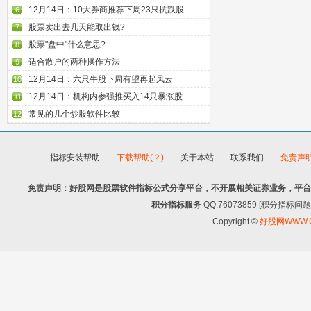
12月14日：10大券商推荐下周23只抗跌股
6
股票卖出去几天能取出钱?
7
股票"盘中"什么意思?
8
适合散户的两种操作方法
9
12月14日：六只牛股下周有望再起风云
10
12月14日：机构内参强推买入14只暴涨股
11
常见的几个炒股软件比较
12
指标安装帮助
-
下载帮助(？)
-
关于本站
-
联系我们
-
免责声
免责声明：好股网是股票软件指标公式分享平台，不开展相关证券业务，平台
积分指标服务
QQ:76073859 [积分指
Copyright ©
好股网WWW.G