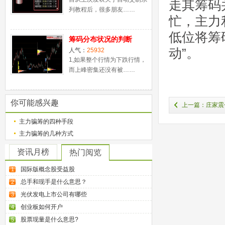
走其筹码
列教程后，很多朋友……
忙，主力
低位将筹
筹码分布状况的判断
动”。
人气：
25932
1,如果整个行情为下跌行情，
而上峰密集还没有被……
你可能感兴趣
上一篇：庄家震
主力骗筹的四种手段
主力骗筹的几种方式
资讯月榜
热门阅览
国际版概念股受益股
1
总手和现手是什么意思？
2
光伏发电上市公司有哪些
3
创业板如何开户
4
股票现量是什么意思?
5