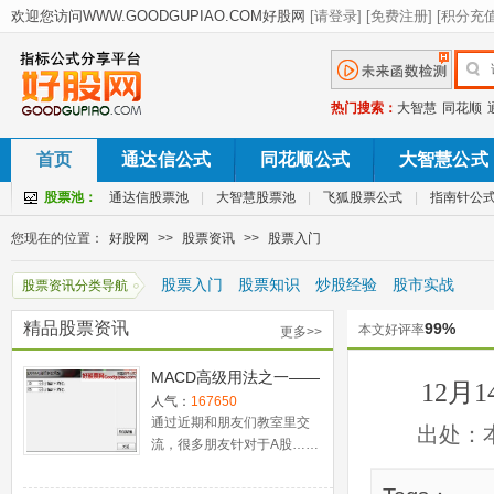
热门搜索：
大智慧
同花顺
首页
通达信公式
同花顺公式
大智慧公式
股票池：
通达信股票池
|
大智慧股票池
|
飞狐股票公式
|
指南针公
您现在的位置：
好股网
>>
股票资讯
>>
股票入门
股票入门
股票知识
炒股经验
股市实战
股票资讯分类导航
精品股票资讯
99%
本文好评率
更多>>
MACD高级用法之一——
12月
稳健买入法+2点卖出法
人气：
167650
通过近期和朋友们教室里交
出处：
流，很多朋友针对于A股……