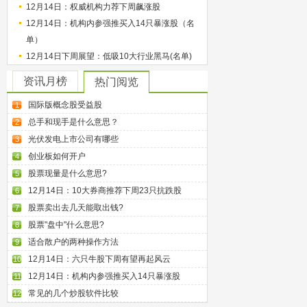
12月14日：权威机构力荐下周飙涨股
12月14日：机构内参强推买入14只暴涨股（名
单）
12月14日下周展望：低吸10大行业黑马(名单)
资讯月榜
热门阅览
国际版概念股受益股
1
总手和现手是什么意思？
2
光伏发电上市公司有哪些
3
创业板如何开户
4
股票现量是什么意思?
5
12月14日：10大券商推荐下周23只抗跌股
6
股票卖出去几天能取出钱?
7
股票"盘中"什么意思?
8
适合散户的两种操作方法
9
12月14日：六只牛股下周有望再起风云
10
12月14日：机构内参强推买入14只暴涨股
11
常见的几个炒股软件比较
12