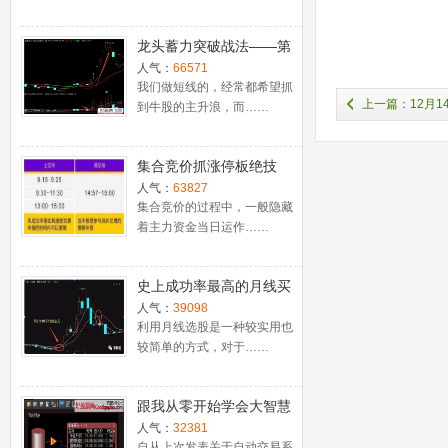
龙头蓄力突破战法——第
一时间介入牛股主升浪捕
人气：
66571
捉涨停板的技巧（图解）
我们做短线的，经常都希望抓
上一篇：12月
到牛股的主升浪，而……
集合竞价抓涨停板绝技
（附公式源码）
人气：
63827
集合竞价的过程中，一般隐藏
着主力资金当日运作……
史上成功率最高的月线买
入法，精准高效筛选暴涨
人气：
39098
牛股，堪称选股法宝！
利用月线选股是一种较实用也
较简单的方式，对于……
跟我从零开始学会大智慧
股票池自动交易
人气：
32381
自从上次发表关于自动交易系