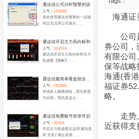
Tags：
通达信公式分时预警的设
置
人气：
115090
海通证券(
喜欢使用通达信预警的一定碰
到过无法用公式做分……
公司是
通达信开启主力风向标和
券公司，
主力轨迹图【图解】
人气：
104516
有限公司
通达信开启主力风向标和主力
轨迹图【图解】……
保等战略
海通(香
通达信最简单看盘组合，
福证券5
抓强势股双头的超短线盈
人气：
101686
利－－之五（均线战法找
有很多人鄙视画线，因为那是
略。
马后炮，我也是这么……
心脏）
走势上，
通达信免费账号登录开启
十档框和调用主力监控教
人气：
81554
近获得支
程
开启主力轨迹图后边用 般玩老
师 无常2 两位老师……