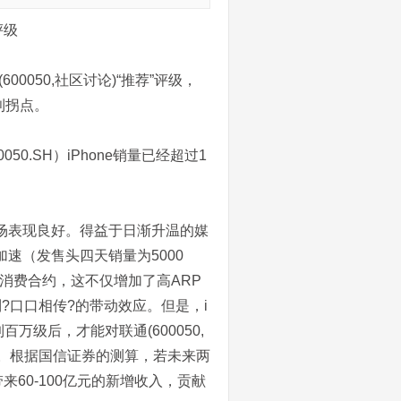
评级
0050,社区讨论)“推荐”评级，
利拐点。
50.SH）iPhone销量已经超过1
场表现良好。得益于日渐升温的媒
加速（发售头四天销量为5000
两年消费合约，这不仅增加了高ARP
?口口相传?的带动效应。但是，i
万级后，才能对联通(600050,
。根据国信证券的测算，若未来两
带来60-100亿元的新增收入，贡献