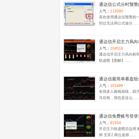
通达信公式分时预警
置
人气：
115090
喜欢使用通达信预警的
到过无法用公式做分…
通达信开启主力风向
主力轨迹图【图解】
人气：
104516
通达信开启主力风向标
轨迹图【图解】……
通达信最简单看盘组
抓强势股双头的超短
人气：
101686
利－－之五（均线战
有很多人鄙视画线，因
马后炮，我也是这么…
心脏）
通达信免费账号登录
十档框和调用主力监
人气：
81554
程
开启主力轨迹图后边用 
师 无常2 两位老师……