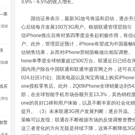
3.9%－6.5%的收入增长。
—第
国信证券表示，最新3G放号将温和启动，逐步升温
浪捕
解）
希望抓
心后续每月发展100万3G用户。根据联通管理层指
…
信iPhone推出后将对第四季度业务起积极作用，有信
户。此外，管理层还预计，iPhone有望成为中国最
技
估销售结果，从而对iPhone营销策略做出相应调整。（2
hone单季度全球销量超过500万台。联通近日已经在淘
般隐藏
…
国内用户除在中国联通和联通华盛官网之外，还可在京
024,社区讨论)、国美电器以及淘宝商城上购买iPhon
one授权零售店。此外，2Q09iPhone全球销量达到54
线买
暴涨
部，在全球智能手机市场份额升至13.3%，其热销程
！
实用也
one的良好口碑和用户体验，以及不断丰富的社会化销售
…
提升。 （3）未来联通3G用户发展判断：逐步升温。
策略可以发现：联通在不断根据市场的反馈调整资费
智慧
这三者变化的方向无疑是持续下降，这将不断降低3G
交易系