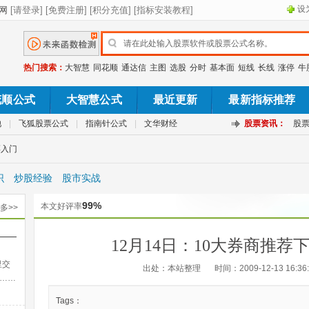
设
热门搜索：
大智慧
同花顺
通达信
主图
选股
分时
基本面
短线
长线
涨停
牛
花顺公式
大智慧公式
最近更新
最新指标推荐
池
|
飞狐股票公式
|
指南针公式
|
文华财经
股票资讯：
股
票入门
识
炒股经验
股市实战
99%
本文好评率
多>>
——
12月14日：10大券商推荐
出法
里交
出处：本站整理
时间：2009-12-13 16:36
……
Tags：