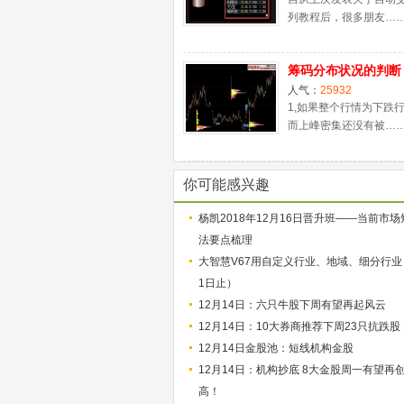
列教程后，很多朋友…
筹码分布状况的判断
人气：
25932
1,如果整个行情为下跌
而上峰密集还没有被…
你可能感兴趣
杨凯2018年12月16日晋升班——当前市
法要点梳理
大智慧V67用自定义行业、地域、细分行业
1日止）
12月14日：六只牛股下周有望再起风云
12月14日：10大券商推荐下周23只抗跌股
12月14日金股池：短线机构金股
12月14日：机构抄底 8大金股周一有望再
高！