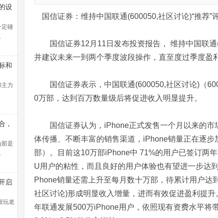
的设
国信证券：维持中国联通(600050,社区讨论)“推荐”
一定碰
…
国信证券12月11日发布投资报告， 维持中国联通(60
并建议未来一到两个季度波段操作，直至度过季度盈
标和
国信证券表示，中国联通(600050,社区讨论)（6000
和主力
0万部，达到百万数量级后将促进收入明显提升。
合，
国信证券认为，iPhone正式发售一个月以来的市
线盈
体传播、不断丰富的销售渠道，iPhone销量正在逐步
法找
为那是
部）。目前这10万部iPhone中 71%的用户已签订
…
U用户的粘性，而且良好的用户体验也有望进一步达到
Phone销量还需上升至每月数十万部，待累计用户达到百
开启
控教
社区讨论)形成明显收入增量，进而有效促进盈利提升
般玩老
年联通发展500万iPhone用户，依照现有资费水平将