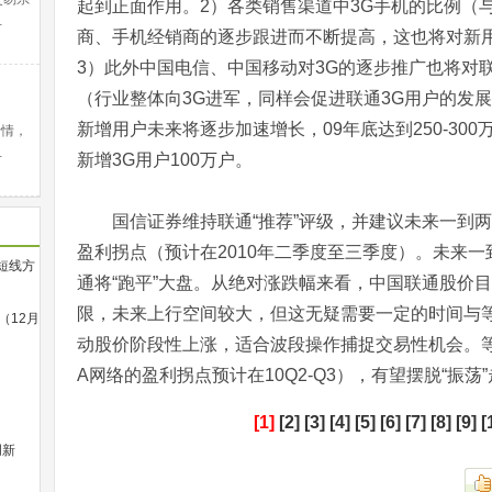
起到正面作用。2）各类销售渠道中3G手机的比例（
…
商、手机经销商的逐步跟进而不断提高，这也将对新
3）此外中国电信、中国移动对3G的逐步推广也将对
（行业整体向3G进军，同样会促进联通3G用户的发
新增用户未来将逐步加速增长，09年底达到250-30
行情，
…
新增3G用户100万户。
国信证券维持联通“推荐”评级，并建议未来一到两
盈利拐点（预计在2010年二季度至三季度）。未来
场短线方
通将“跑平”大盘。从绝对涨跌幅来看，中国联通股价
限，未来上行空间较大，但这无疑需要一定的时间与等
（12月
动股价阶段性上涨，适合波段操作捕捉交易性机会。等
A网络的盈利拐点预计在10Q2-Q3），有望摆脱“振荡
[1]
[2]
[3]
[4]
[5]
[6]
[7]
[8]
[9]
[
创新