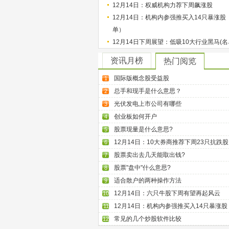
12月14日：权威机构力荐下周飙涨股
12月14日：机构内参强推买入14只暴涨股
单）
12月14日下周展望：低吸10大行业黑马(名
资讯月榜
热门阅览
国际版概念股受益股
1
总手和现手是什么意思？
2
光伏发电上市公司有哪些
3
创业板如何开户
4
股票现量是什么意思?
5
12月14日：10大券商推荐下周23只抗跌股
6
股票卖出去几天能取出钱?
7
股票"盘中"什么意思?
8
适合散户的两种操作方法
9
12月14日：六只牛股下周有望再起风云
10
12月14日：机构内参强推买入14只暴涨股
11
常见的几个炒股软件比较
12