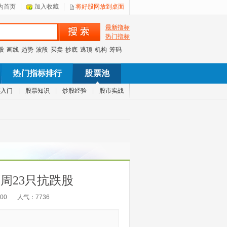
为首页
加入收藏
将好股网放到桌面
最新指标
热门指标
股
画线
趋势
波段
买卖
抄底
逃顶
机构
筹码
热门指标排行
股票池
票入门
|
股票知识
|
炒股经验
|
股市实战
下周23只抗跌股
:00
人气：
7736