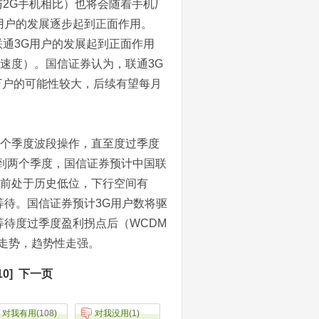
与2G手机相比）也将会随着手机厂
用户的发展逐步起到正面作用。
联通3G用户的发展起到正面作用
展速度）。国信证券认为，联通3G
0万户的可能性较大，后续有望每月
个季度波段操作，直至度过季度
一到两个季度，国信证券预计中国联
目前处于历史低位，下行空间有
待。国信证券预计3G用户数将驱
待度过季度盈利拐点后（WCDM
”走势，趋势性走强。
10]
下一页
对我有用
(
108
)
对我没用
(
1
)