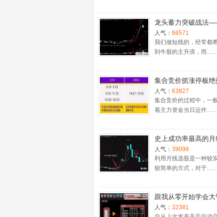
龙头蓄力突破战法—
一时间介入牛股主升
人气：
66571
捉涨停板的技巧（图
我们做短线的，经常都
到牛股的主升浪，而…
集合竞价抓涨停板绝
（附公式源码）
人气：
63827
集合竞价的过程中，一
着主力资金当日运作…
史上成功率最高的月
入法，精准高效筛选
人气：
39098
牛股，堪称选股法宝
利用月线选股是一种较
较简单的方式，对于…
跟我从零开始学会大
股票池自动交易
人气：
32381
自从上次发表关于自动