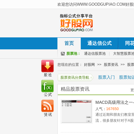
首页
通达信公式
同
股票池：
通达信股票池
|
大智慧股票
您现在的位置：
好股网
>>
股票资讯
>>
股
股票入门
股票知
股票资讯分类导航
精品股票资讯
更
MACD高级用法之一
稳健买入法+2点卖
人气：
167650
通过近期和朋友们教室
流，很多朋友针对于A股