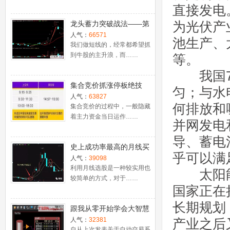
直接发电
为光伏产
龙头蓄力突破战法——第
一时间介入牛股主升浪捕
人气：
66571
池生产、
捉涨停板的技巧（图解）
我们做短线的，经常都希望抓
到牛股的主升浪，而……
等。
我国76
集合竞价抓涨停板绝技
匀；与水
（附公式源码）
人气：
63827
何排放和
集合竞价的过程中，一般隐藏
着主力资金当日运作……
并网发电
导、蓄电
史上成功率最高的月线买
乎可以满
入法，精准高效筛选暴涨
人气：
39098
牛股，堪称选股法宝！
利用月线选股是一种较实用也
太阳能
较简单的方式，对于……
国家正在
长期规划
跟我从零开始学会大智慧
股票池自动交易
人气：
32381
产业之后
自从上次发表关于自动交易系