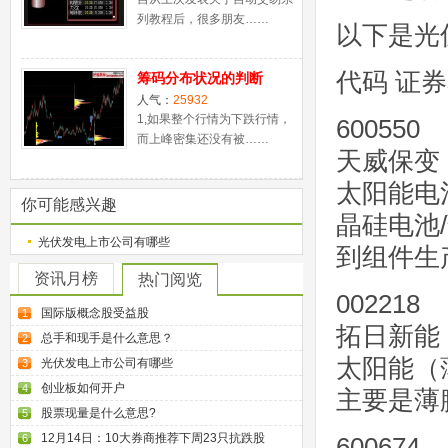
列教程后，很多朋友……
以下是光
代码 证
筹码分布状况的判断
人气：
25932
1,如果整个行情为下跌行情，
600550
而上峰密集还没有被……
天威保变
太阳能电
你可能感兴趣
晶硅电池
光伏发电上市公司有哪些
到组件生
资讯月榜
热门阅览
002218
国际版概念股受益股
1
拓日新能
总手和现手是什么意思？
2
太阳能（
光伏发电上市公司有哪些
3
创业板如何开户
4
主要是薄
股票现量是什么意思?
5
12月14日：10大券商推荐下周23只抗跌股
6
600674