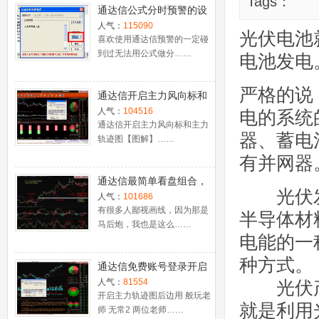
Tags：
通达信公式分时预警的设
置
人气：
115090
光伏电池
喜欢使用通达信预警的一定碰
到过无法用公式做分……
电池发电
严格的说
通达信开启主力风向标和
主力轨迹图【图解】
人气：
104516
电的系统
通达信开启主力风向标和主力
器、蓄电
轨迹图【图解】……
有并网器
通达信最简单看盘组合，
光伏发
抓强势股双头的超短线盈
人气：
101686
利－－之五（均线战法找
有很多人鄙视画线，因为那是
半导体材
马后炮，我也是这么……
心脏）
电能的一
种方式。
通达信免费账号登录开启
十档框和调用主力监控教
人气：
81554
光伏产
程
开启主力轨迹图后边用 般玩老
就是利用
师 无常2 两位老师……