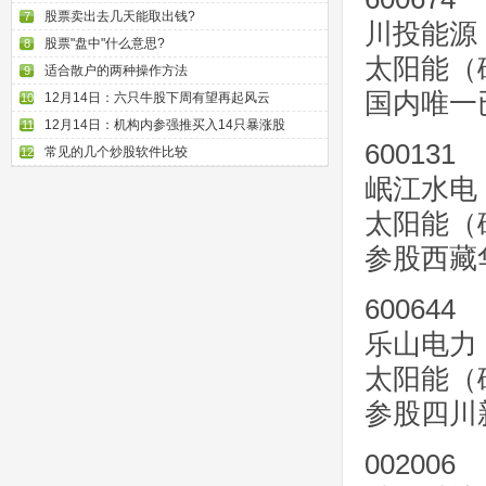
股票卖出去几天能取出钱?
7
川投能源
股票"盘中"什么意思?
8
太阳能（
适合散户的两种操作方法
9
国内唯一
12月14日：六只牛股下周有望再起风云
10
12月14日：机构内参强推买入14只暴涨股
11
600131
常见的几个炒股软件比较
12
岷江水电
太阳能（
参股西藏
600644
乐山电力
太阳能（
参股四川
002006