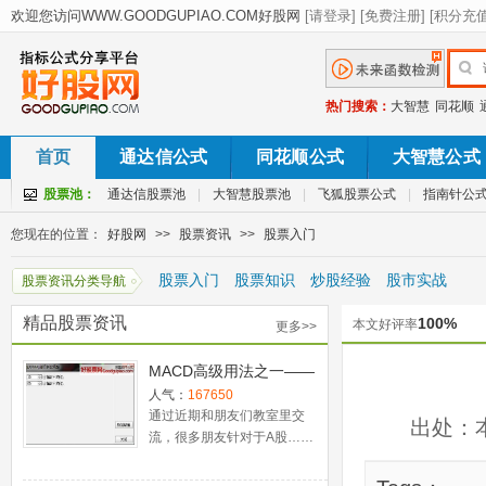
热门搜索：
大智慧
同花顺
首页
通达信公式
同花顺公式
大智慧公式
股票池：
通达信股票池
|
大智慧股票池
|
飞狐股票公式
|
指南针公
您现在的位置：
好股网
>>
股票资讯
>>
股票入门
股票入门
股票知识
炒股经验
股市实战
股票资讯分类导航
精品股票资讯
100%
本文好评率
更多>>
MACD高级用法之一——
稳健买入法+2点卖出法
人气：
167650
通过近期和朋友们教室里交
出处：
流，很多朋友针对于A股……