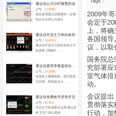
Tags：
通达信公式分时预警的设
置
人气：
115090
2009年
喜欢使用通达信预警的一定碰
到过无法用公式做分……
会定于20
上，将确
通达信开启主力风向标和
各国领导
主力轨迹图【图解】
人气：
104516
议，以取
通达信开启主力风向标和主力
轨迹图【图解】……
国务院总
通达信最简单看盘组合，
究部署应
抓强势股双头的超短线盈
人气：
101686
室气体排
利－－之五（均线战法找
有很多人鄙视画线，因为那是
马后炮，我也是这么……
心脏）
动。
会议提出
通达信免费账号登录开启
十档框和调用主力监控教
人气：
81554
贯彻落实
程
开启主力轨迹图后边用 般玩老
行动，加
师 无常2 两位老师……