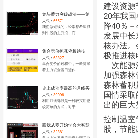
建设资源
20年我
龙头蓄力突破战法——第
一时间介入牛股主升浪捕
人气：
66571
降40％
捉涨停板的技巧（图解）
我们做短线的，经常都希望抓
到牛股的主升浪，而……
发展中长
核办法。
集合竞价抓涨停板绝技
极推进核
（附公式源码）
人气：
63827
一次能源
集合竞价的过程中，一般隐藏
着主力资金当日运作……
加强森林
森林蓄积
史上成功率最高的月线买
国情采取
入法，精准高效筛选暴涨
人气：
39098
牛股，堪称选股法宝！
利用月线选股是一种较实用也
出的巨大
较简单的方式，对于……
控制温室
跟我从零开始学会大智慧
股，节能
股票池自动交易
人气：
32381
自从上次发表关于自动交易系