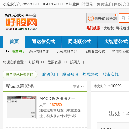
热门搜索：
大智慧
同花顺
首页
通达信公式
同花顺公式
大智慧公式
股票池：
通达信股票池
|
大智慧股票池
|
飞狐股票公式
|
指南针公
您现在的位置：
好股网
>>
股票资讯
>>
股票入门
股票入门
股票知识
炒股经验
股市实战
股票资讯分类导航
精品股票资讯
100%
本文好评率
更多>>
MACD高级用法之一——
稳健买入法+2点卖出法
人气：
167650
通过近期和朋友们教室里交
出处：
流，很多朋友针对于A股……