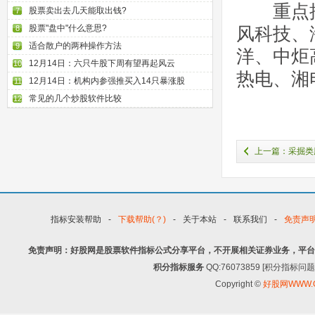
重点推
股票卖出去几天能取出钱?
7
股票"盘中"什么意思?
风科技、
8
适合散户的两种操作方法
9
洋、中炬
12月14日：六只牛股下周有望再起风云
10
热电、湘
12月14日：机构内参强推买入14只暴涨股
11
常见的几个炒股软件比较
12
上一篇：采掘类
指标安装帮助
-
下载帮助(？)
-
关于本站
-
联系我们
-
免责声
免责声明：好股网是股票软件指标公式分享平台，不开展相关证券业务，平台
积分指标服务
QQ:76073859 [积分指
Copyright ©
好股网WWW.G