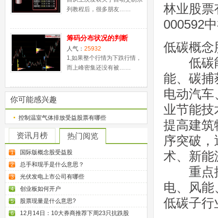
林业股票
列教程后，很多朋友……
00059
筹码分布状况的判断
低碳概念
人气：
25932
1,如果整个行情为下跌行情，
低碳能
而上峰密集还没有被……
能、碳捕
电动汽车
你可能感兴趣
业节能技
控制温室气体排放受益股票有哪些
提高建筑
资讯月榜
热门阅览
序突破，
国际版概念股受益股
术、新能
1
总手和现手是什么意思？
2
重点推
光伏发电上市公司有哪些
3
电、风能
创业板如何开户
4
低碳子行
股票现量是什么意思?
5
12月14日：10大券商推荐下周23只抗跌股
6