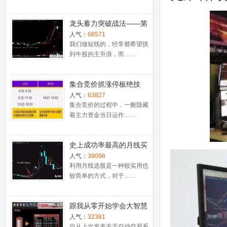
龙头蓄力突破战法——第
一时间介入牛股主升浪捕
人气：
66571
捉涨停板的技巧（图解）
我们做短线的，经常都希望抓
到牛股的主升浪，而……
集合竞价抓涨停板绝技
（附公式源码）
人气：
63827
集合竞价的过程中，一般隐藏
着主力资金当日运作……
史上成功率最高的月线买
入法，精准高效筛选暴涨
人气：
39098
牛股，堪称选股法宝！
利用月线选股是一种较实用也
较简单的方式，对于……
跟我从零开始学会大智慧
股票池自动交易
人气：
32381
自从上次发表关于自动交易系