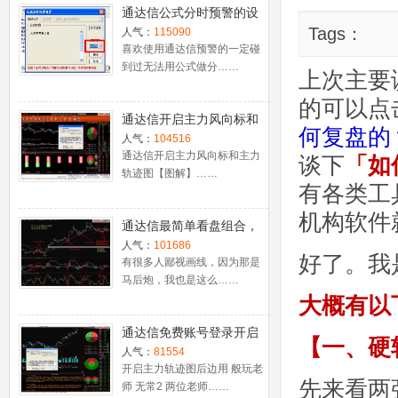
通达信公式分时预警的设
置
Tags：
人气：
115090
喜欢使用通达信预警的一定碰
到过无法用公式做分……
上次主要
的可以点
通达信开启主力风向标和
何复盘的
主力轨迹图【图解】
人气：
104516
通达信开启主力风向标和主力
谈下
「
如
轨迹图【图解】……
有各类工
机构软件
通达信最简单看盘组合，
抓强势股双头的超短线盈
人气：
101686
好了。我
利－－之五（均线战法找
有很多人鄙视画线，因为那是
马后炮，我也是这么……
心脏）
大概有以
通达信免费账号登录开启
【一、硬
十档框和调用主力监控教
人气：
81554
程
开启主力轨迹图后边用 般玩老
先来看两
师 无常2 两位老师……