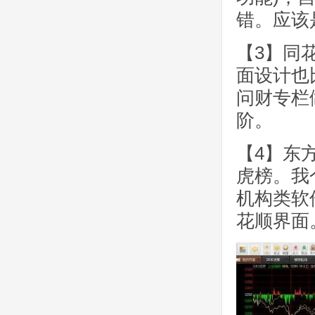
错。应该
【3】同
面设计也
问财专栏
阶。
【4】东
虎榜。我
机构类软
花顺界面