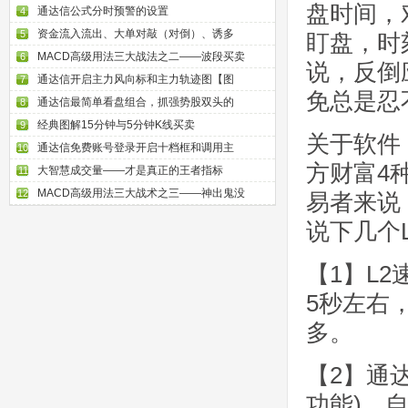
盘时间，
通达信公式分时预警的设置
4
资金流入流出、大单对敲（对倒）、诱多
5
盯盘，时
MACD高级用法三大战法之二——波段买卖
6
说，反倒
通达信开启主力风向标和主力轨迹图【图
7
免总是忍
通达信最简单看盘组合，抓强势股双头的
8
经典图解15分钟与5分钟K线买卖
9
关于软件
通达信免费账号登录开启十档框和调用主
10
方财富4
大智慧成交量——才是真正的王者指标
11
MACD高级用法三大战术之三——神出鬼没
12
易者来说
说下几个
【1】L
5秒左右
多。
【2】通
功能)，