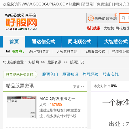
热门搜索：
大智慧
同花顺
首页
通达信公式
同花顺公式
大智慧公式
股票池：
通达信股票池
|
大智慧股票池
|
飞狐股票公式
|
指南针公
您现在的位置：
好股网
>>
股票资讯
>>
股票知识
股票入门
股票知识
炒股经验
股市实战
股票资讯分类导航
精品股票资讯
0%
本文好评率
更多>>
MACD高级用法之一——
一个标
稳健买入法+2点卖出法
人气：
167650
通过近期和朋友们教室里交
流，很多朋友针对于A股……
出处：