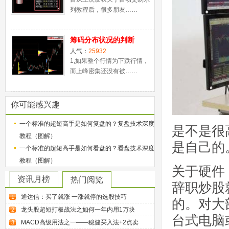
列教程后，很多朋友……
筹码分布状况的判断
人气：
25932
1,如果整个行情为下跌行情，
而上峰密集还没有被……
你可能感兴趣
一个标准的超短高手是如何复盘的？复盘技术深度
是不是很
教程（图解）
是自己的
一个标准的超短高手是如何看盘的？看盘技术深度
教程（图解）
关于硬件
资讯月榜
热门阅览
辞职炒股
通达信：买了就涨 一涨就停的选股技巧
1
的。对大
龙头股超短打板战法之如何一年内用1万块
2
台式电脑
MACD高级用法之一——稳健买入法+2点卖
3