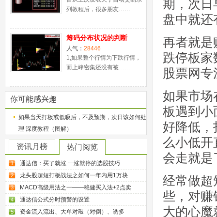
期，次日
列教程后，很多朋友……
盘中就还
筹码分布状况的判断
再者就是
人气：
28446
跌停板家
1,如果整个行情为下跌行情，
而上峰密集还没有被……
股票网专
如果市场
你可能感兴趣
板遇到小
如果当天打板或低吸后，不及预期，次日该如何处
好降低，
理 深度教程（图解）
么小低开
资讯月榜
热门阅览
会走就是
通达信：买了就涨 一涨就停的选股技巧
1
龙头股超短打板战法之如何一年内用1万块
2
经常做超
MACD高级用法之一——稳健买入法+2点卖
3
些，对赚
通达信公式分时预警的设置
4
大的心魔
资金流入流出、大单对敲（对倒）、诱多
5