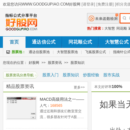
热门搜索：
大智慧
同花顺
首页
通达信公式
同花顺公式
大智慧公式
股票池：
通达信股票池
|
大智慧股票池
|
飞狐股票公式
|
指南针公
您现在的位置：
好股网
>>
股票资讯
>>
股票知识
股票入门
股票知识
炒股经验
股市实战
股票资讯分类导航
精品股票资讯
100%
本文好评率
更多>>
MACD高级用法之一——
如果当
稳健买入法+2点卖出法
人气：
168565
通过近期和朋友们教室里交
流，很多朋友针对于A股……