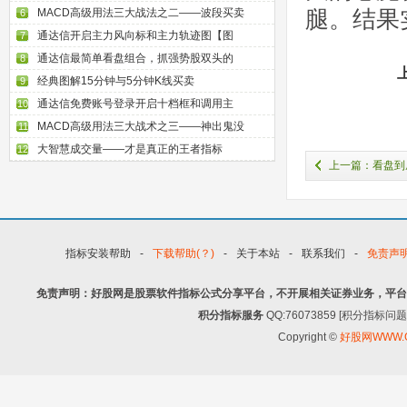
腿。结果
MACD高级用法三大战法之二——波段买卖
6
通达信开启主力风向标和主力轨迹图【图
7
通达信最简单看盘组合，抓强势股双头的
8
经典图解15分钟与5分钟K线买卖
9
通达信免费账号登录开启十档框和调用主
10
MACD高级用法三大战术之三——神出鬼没
11
大智慧成交量——才是真正的王者指标
12
上一篇：看盘到
无私分享（图解）
指标安装帮助
-
下载帮助(？)
-
关于本站
-
联系我们
-
免责声
免责声明：好股网是股票软件指标公式分享平台，不开展相关证券业务，平台
积分指标服务
QQ:76073859 [积分指
Copyright ©
好股网WWW.G