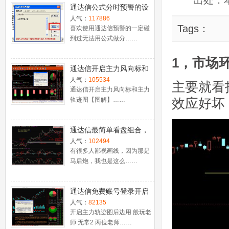
出处：
通达信公式分时预警的设
置
人气：
117886
Tags：
喜欢使用通达信预警的一定碰
到过无法用公式做分……
1，市场
通达信开启主力风向标和
主力轨迹图【图解】
人气：
105534
主要就看
通达信开启主力风向标和主力
效应好坏
轨迹图【图解】……
通达信最简单看盘组合，
抓强势股双头的超短线盈
人气：
102494
利－－之五（均线战法找
有很多人鄙视画线，因为那是
马后炮，我也是这么……
心脏）
通达信免费账号登录开启
十档框和调用主力监控教
人气：
82135
程
开启主力轨迹图后边用 般玩老
师 无常2 两位老师……