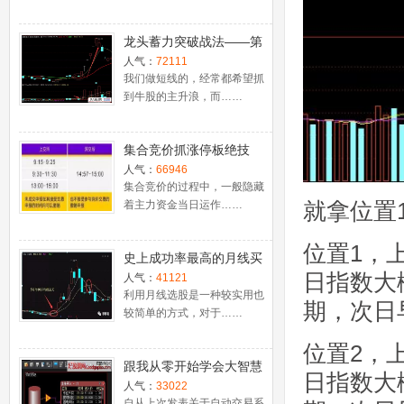
龙头蓄力突破战法——第
一时间介入牛股主升浪捕
人气：
72111
捉涨停板的技巧（图解）
我们做短线的，经常都希望抓
到牛股的主升浪，而……
集合竞价抓涨停板绝技
（附公式源码）
人气：
66946
集合竞价的过程中，一般隐藏
就拿位置
着主力资金当日运作……
位置1，
史上成功率最高的月线买
日指数大
入法，精准高效筛选暴涨
人气：
41121
牛股，堪称选股法宝！
利用月线选股是一种较实用也
期，次日
较简单的方式，对于……
位置2，
跟我从零开始学会大智慧
日指数大
股票池自动交易
人气：
33022
自从上次发表关于自动交易系