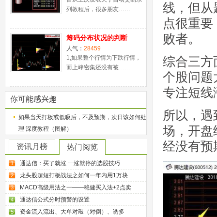
线，但从
列教程后，很多朋友……
点很重要
败者。
筹码分布状况的判断
人气：
28459
1,如果整个行情为下跌行情，
综合三方
而上峰密集还没有被……
个股问题
专注短线
你可能感兴趣
所以，遇
如果当天打板或低吸后，不及预期，次日该如何处
场，开盘
理 深度教程（图解）
经没有预
资讯月榜
热门阅览
通达信：买了就涨 一涨就停的选股技巧
1
龙头股超短打板战法之如何一年内用1万块
2
MACD高级用法之一——稳健买入法+2点卖
3
通达信公式分时预警的设置
4
资金流入流出、大单对敲（对倒）、诱多
5