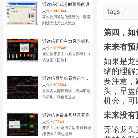
通达信公式分时预警的设
置
Tags：
人气：
117904
喜欢使用通达信预警的一定碰
到过无法用公式做分……
第四，如
通达信开启主力风向标和
未来有预
主力轨迹图【图解】
人气：
105548
通达信开启主力风向标和主力
如果是龙
轨迹图【图解】……
绪的理解
通达信最简单看盘组合，
要注意，
抓强势股双头的超短线盈
人气：
102504
头，早盘
利－－之五（均线战法找
有很多人鄙视画线，因为那是
马后炮，我也是这么……
心脏）
机会，可
未来没有
通达信免费账号登录开启
十档框和调用主力监控教
人气：
82143
无论龙头
程
开启主力轨迹图后边用 般玩老
师 无常2 两位老师……