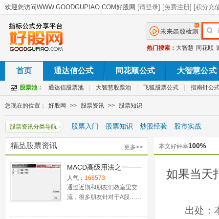
热门搜索：
大智慧
同花顺
首页
通达信公式
同花顺公式
大智慧公式
股票池：
通达信股票池
|
大智慧股票池
|
飞狐股票公式
|
指南针公
您现在的位置：
好股网
>>
股票资讯
>>
股票知识
股票入门
股票知识
炒股经验
股市实战
股票资讯分类导航
精品股票资讯
100%
本文好评率
更多>>
MACD高级用法之一——
如果当天
稳健买入法+2点卖出法
人气：
168573
通过近期和朋友们教室里交
流，很多朋友针对于A股……
出处：