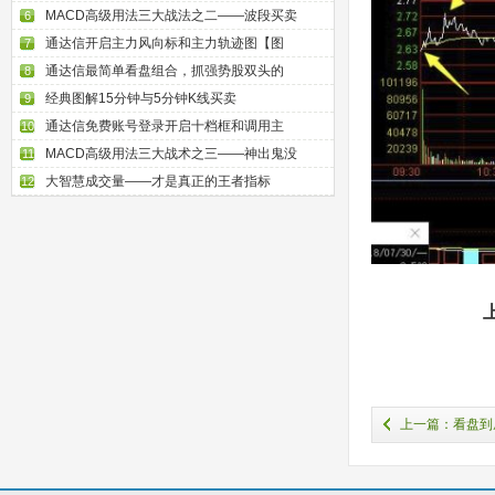
MACD高级用法三大战法之二——波段买卖
6
通达信开启主力风向标和主力轨迹图【图
7
通达信最简单看盘组合，抓强势股双头的
8
经典图解15分钟与5分钟K线买卖
9
通达信免费账号登录开启十档框和调用主
10
MACD高级用法三大战术之三——神出鬼没
11
大智慧成交量——才是真正的王者指标
12
上一篇：看盘到
无私分享（图解）