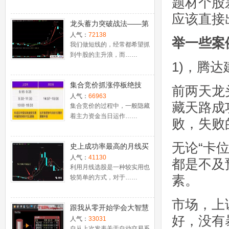
题材个股
应该直接
龙头蓄力突破战法——第
一时间介入牛股主升浪捕
人气：
72138
举一些案
捉涨停板的技巧（图解）
我们做短线的，经常都希望抓
到牛股的主升浪，而……
1)，腾
集合竞价抓涨停板绝技
前两天龙
（附公式源码）
人气：
66963
藏天路成
集合竞价的过程中，一般隐藏
着主力资金当日运作……
败，失败
无论“卡
史上成功率最高的月线买
入法，精准高效筛选暴涨
人气：
41130
都是不及
牛股，堪称选股法宝！
利用月线选股是一种较实用也
素。
较简单的方式，对于……
市场，上
跟我从零开始学会大智慧
好，没有
股票池自动交易
人气：
33031
自从上次发表关于自动交易系