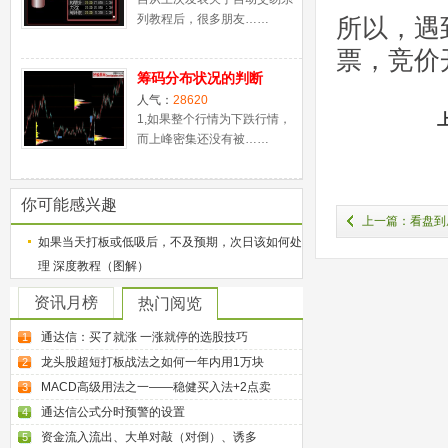
列教程后，很多朋友……
所以，遇
票，竞价
筹码分布状况的判断
人气：
28620
1,如果整个行情为下跌行情，
而上峰密集还没有被……
你可能感兴趣
上一篇：看盘到
如果当天打板或低吸后，不及预期，次日该如何处
无私分享（图解）
理 深度教程（图解）
资讯月榜
热门阅览
通达信：买了就涨 一涨就停的选股技巧
1
龙头股超短打板战法之如何一年内用1万块
2
MACD高级用法之一——稳健买入法+2点卖
3
通达信公式分时预警的设置
4
资金流入流出、大单对敲（对倒）、诱多
5