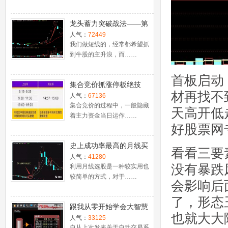
龙头蓄力突破战法——第
一时间介入牛股主升浪捕
人气：
72449
捉涨停板的技巧（图解）
我们做短线的，经常都希望抓
到牛股的主升浪，而……
首板启动
集合竞价抓涨停板绝技
材再找不
（附公式源码）
人气：
67136
集合竞价的过程中，一般隐藏
天高开低
着主力资金当日运作……
好股票网
史上成功率最高的月线买
看看三要
入法，精准高效筛选暴涨
人气：
41280
没有暴跌
牛股，堪称选股法宝！
利用月线选股是一种较实用也
较简单的方式，对于……
会影响后
了，形态
跟我从零开始学会大智慧
也就大大
股票池自动交易
人气：
33125
自从上次发表关于自动交易系