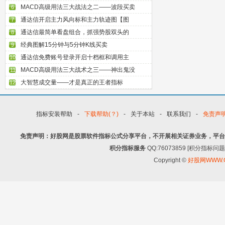
MACD高级用法三大战法之二——波段买卖
6
通达信开启主力风向标和主力轨迹图【图
7
通达信最简单看盘组合，抓强势股双头的
8
经典图解15分钟与5分钟K线买卖
9
通达信免费账号登录开启十档框和调用主
10
MACD高级用法三大战术之三——神出鬼没
11
大智慧成交量——才是真正的王者指标
12
指标安装帮助
-
下载帮助(？)
-
关于本站
-
联系我们
-
免责声
免责声明：好股网是股票软件指标公式分享平台，不开展相关证券业务，平台
积分指标服务
QQ:76073859 [积分指
Copyright ©
好股网WWW.G