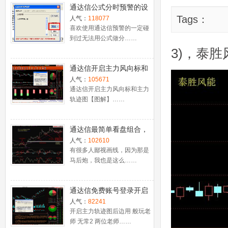
通达信公式分时预警的设
置
Tags：
人气：
118077
喜欢使用通达信预警的一定碰
到过无法用公式做分……
3)，泰
通达信开启主力风向标和
主力轨迹图【图解】
人气：
105671
通达信开启主力风向标和主力
轨迹图【图解】……
通达信最简单看盘组合，
抓强势股双头的超短线盈
人气：
102610
利－－之五（均线战法找
有很多人鄙视画线，因为那是
马后炮，我也是这么……
心脏）
通达信免费账号登录开启
十档框和调用主力监控教
人气：
82241
程
开启主力轨迹图后边用 般玩老
师 无常2 两位老师……