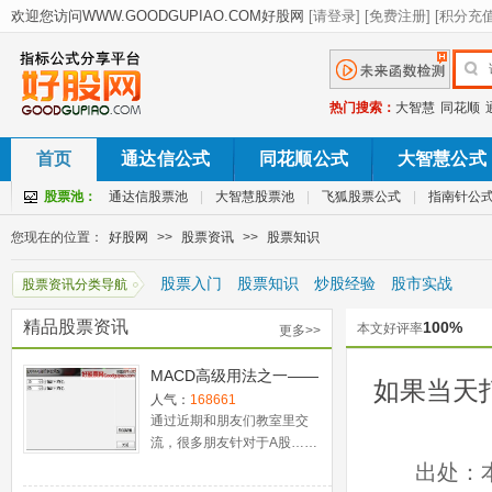
热门搜索：
大智慧
同花顺
首页
通达信公式
同花顺公式
大智慧公式
股票池：
通达信股票池
|
大智慧股票池
|
飞狐股票公式
|
指南针公
您现在的位置：
好股网
>>
股票资讯
>>
股票知识
股票入门
股票知识
炒股经验
股市实战
股票资讯分类导航
精品股票资讯
100%
本文好评率
更多>>
MACD高级用法之一——
如果当天
稳健买入法+2点卖出法
人气：
168661
通过近期和朋友们教室里交
流，很多朋友针对于A股……
出处：