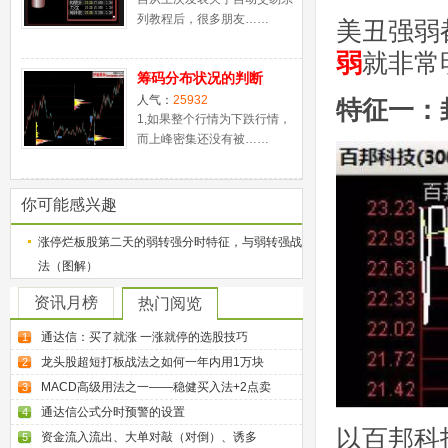
列教程后，很多朋友……
美丑强弱
弱
就非常
筹码分布状况的判断
人气：
25932
特征一：
1,如果整个行情为下跌行情，
而上峰密集还没有被……
你可能感兴趣
涨停烂板股第二天的弱转强分时特征，与弱转强战
法（图解）
资讯月榜
热门阅览
通达信：买了就涨 一涨就停的选股技巧
1
龙头股超短打板战法之如何一年内用1万块
2
MACD高级用法之一——稳健买入法+2点卖
3
通达信公式分时预警的设置
4
以百邦科
资金流入流出、大单对敲（对倒）、诱多
5