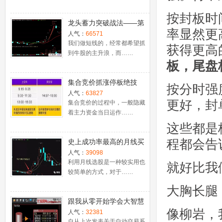
按封板时
龙头蓄力突破战法——第
率显然更
一时间介入牛股主升浪捕
人气：
66571
捉涨停板的技巧（图解）
我们做短线的，经常都希望抓
获得更高
到牛股的主升浪，而……
板，尾盘
集合竞价抓涨停板绝技
按分时强
（附公式源码）
人气：
63827
更好，封
集合竞价的过程中，一般隐藏
着主力资金当日运作……
这些都是
程都会告
史上成功率最高的月线买
入法，精准高效筛选暴涨
人气：
39098
牛股，堪称选股法宝！
利用月线选股是一种较实用也
就好比我
较简单的方式，对于……
大胸长腿
跟我从零开始学会大智慧
像柳岩，
股票池自动交易
人气：
32381
自从上次发表关于自动交易系