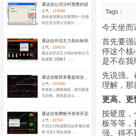
通达信公式分时预警的设
置
Tags：
人气：
115090
喜欢使用通达信预警的一定碰
到过无法用公式做分……
今天坐而
首先要强
通达信开启主力风向标和
主力轨迹图【图解】
人气：
104516
停这个核
通达信开启主力风向标和主力
是不在我
轨迹图【图解】……
先说强。
通达信最简单看盘组合，
理解，那
抓强势股双头的超短线盈
人气：
101686
利－－之五（均线战法找
有很多人鄙视画线，因为那是
马后炮，我也是这么……
心脏）
更高、更
按硬度，
通达信免费账号登录开启
十档框和调用主力监控教
人气：
81554
板等等，
程
开启主力轨迹图后边用 般玩老
强。得不
师 无常2 两位老师……