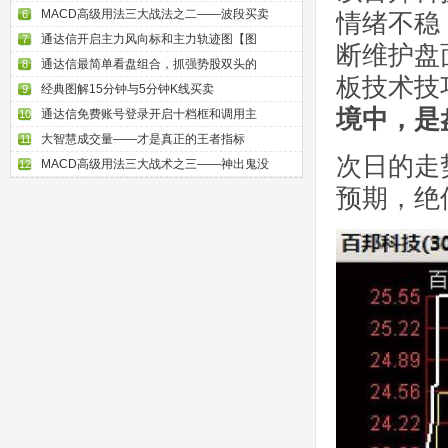
MACD高级用法三大战法之二——波段买卖
6
情绪不稳
通达信开启主力风向标和主力轨迹图【图
7
断维护盘
通达信最简单看盘组合，抓强势股双头的
8
板技术技
经典图解15分钟与5分钟K线买卖
9
境中，是
通达信免费账号登录开启十档框和调用主
10
大智慧成交量——才是真正的王者指标
11
次日的走
MACD高级用法三大战术之三——神出鬼没
12
预期，绝