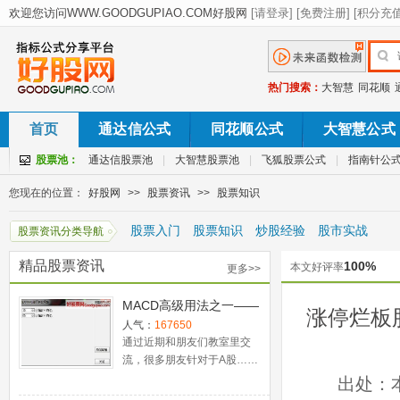
热门搜索：
大智慧
同花顺
首页
通达信公式
同花顺公式
大智慧公式
股票池：
通达信股票池
|
大智慧股票池
|
飞狐股票公式
|
指南针公
您现在的位置：
好股网
>>
股票资讯
>>
股票知识
股票入门
股票知识
炒股经验
股市实战
股票资讯分类导航
精品股票资讯
100%
本文好评率
更多>>
MACD高级用法之一——
涨停烂板
稳健买入法+2点卖出法
人气：
167650
通过近期和朋友们教室里交
流，很多朋友针对于A股……
出处：