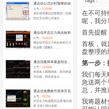
Tags：
通达信公式分时预警的设
置
人气：
115090
在不可持
喜欢使用通达信预警的一定碰
到过无法用公式做分……
呢，我分
首先提醒
通达信开启主力风向标和
主力轨迹图【图解】
人气：
104516
首板，就
通达信开启主力风向标和主力
轨迹图【图解】……
盘整理的
第一步：
通达信最简单看盘组合，
抓强势股双头的超短线盈
人气：
101686
利－－之五（均线战法找
有很多人鄙视画线，因为那是
我们每天
马后炮，我也是这么……
心脏）
急送两个
总，并推
通达信免费账号登录开启
十档框和调用主力监控教
人气：
81554
我将题材
程
开启主力轨迹图后边用 般玩老
师 无常2 两位老师……