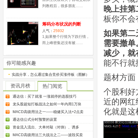
列教程后，很多朋友……
晚上挂第
板你不会
筹码分布状况的判断
人气：
25932
如果第二
1,如果整个行情为下跌行情，
需要撤单
而上峰密集还没有被……
减少，就
能不行就
你可能感兴趣
实战分享，怎么通过集合竞价买涨停板（图解）
题材方面
资讯月榜
热门阅览
个股利好
通达信：买了就涨 一涨就停的选股技巧
1
近的网红
龙头股超短打板战法之如何一年内用1万块
2
化就是这
MACD高级用法之一——稳健买入法+2点卖
3
通达信公式分时预警的设置
4
资金流入流出、大单对敲（对倒）、诱多
5
MACD高级用法三大战法之二——波段买卖
6