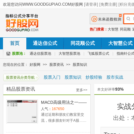
热门搜索：
大智慧
同花顺
首页
通达信公式
同花顺公式
大智慧公式
股票池：
通达信股票池
|
大智慧股票池
|
飞狐股票公式
|
指南针公
您现在的位置：
好股网
>>
股票资讯
>>
股票知识
股票入门
股票知识
炒股经验
股市实战
股票资讯分类导航
精品股票资讯
93%
本文好评率
更多>>
MACD高级用法之一——
实战
稳健买入法+2点卖出法
人气：
167650
通过近期和朋友们教室里交
出处：
流，很多朋友针对于A股……