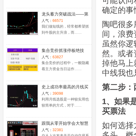
可能认同
确定的事
龙头蓄力突破战法——第
一时间介入牛股主升浪捕
人气：
66571
陶吧很多
捉涨停板的技巧（图解）
我们做短线的，经常都希望抓
间，浪费
到牛股的主升浪，而……
虽然你逻
集合竞价抓涨停板绝技
然。或者
（附公式源码）
人气：
63827
掉他马上
集合竞价的过程中，一般隐藏
着主力资金当日运作……
中线我也
第二步：
史上成功率最高的月线买
入法，精准高效筛选暴涨
人气：
39098
1、如果
牛股，堪称选股法宝！
利用月线选股是一种较实用也
较简单的方式，对于……
买票法
跟我从零开始学会大智慧
如何选择
股票池自动交易
人气：
32381
多头，概
自从上次发表关于自动交易系