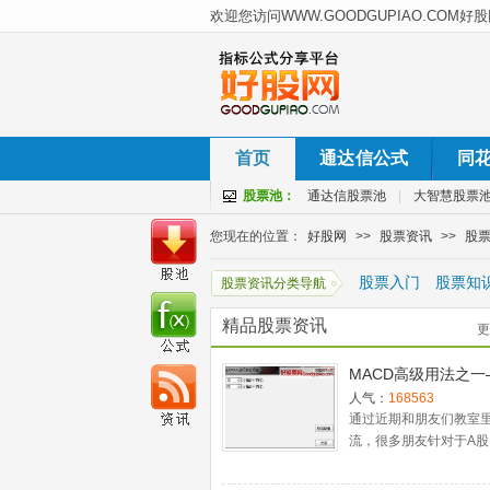
首页
通达信公式
同
股票池：
通达信股票池
|
大智慧股票
您现在的位置：
好股网
>>
股票资讯
>>
股
股票入门
股票知
股票资讯分类导航
精品股票资讯
更
MACD高级用法之一
稳健买入法+2点卖
人气：
168563
通过近期和朋友们教室
流，很多朋友针对于A股