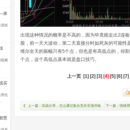
—第
浪捕
解）
希望抓
…
出现这种情况的概率是不高的，因为毕竟能走出2连
股，前一天大波动，第二天直接分时如死灰的可能性
技
维尔全天的振幅只有5个点，但也是有高低点的，你割在
个点，这个高低点基本就是盘口技巧。
般隐藏
…
上一页
[1]
[2]
[3]
[4]
[5]
[6]
[7]
线买
暴涨
！
实用也
…
上一篇：实战分享，怎么通过集合竞价买涨停板
下一篇：情绪周
（图解）
顺势板、
智慧
交易系