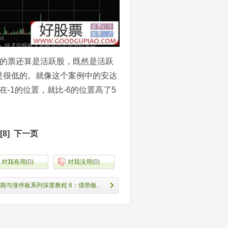
板的票还算是活跃股，既然是活跃
是很低的。就像这个案例中的安达
-1的位置，就比-6的位置高了5
[8]
下一页
对我有用
(
0
)
对我没用
(
0
)
期与涨停板系列深度教程 6：借势板、
造势板是什么？各有哪些打板模式（图
解）