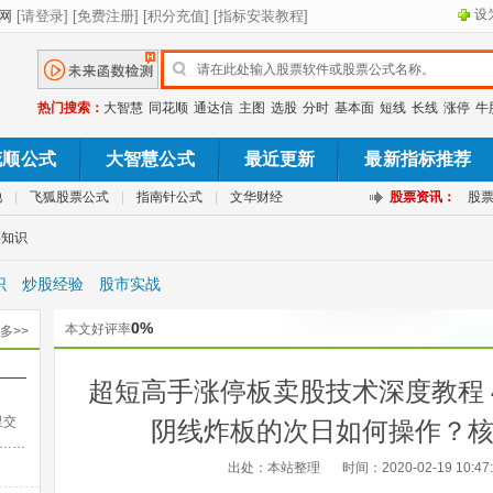
设
热门搜索：
大智慧
同花顺
通达信
主图
选股
分时
基本面
短线
长线
涨停
牛
花顺公式
大智慧公式
最近更新
最新指标推荐
池
|
飞狐股票公式
|
指南针公式
|
文华财经
股票资讯：
股
票知识
识
炒股经验
股市实战
0%
本文好评率
多>>
——
超短高手涨停板卖股技术深度教程 
出法
里交
阴线炸板的次日如何操作？
……
出处：本站整理
时间：2020-02-19 10:47