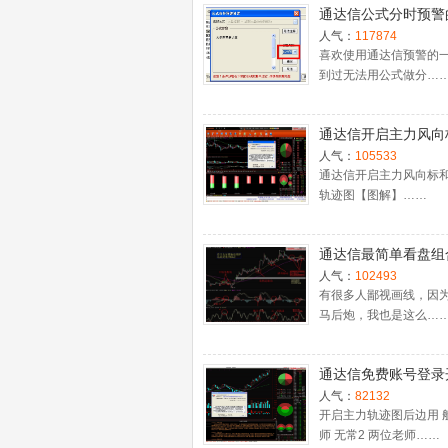
通达信公式分时预警
置
人气：
117874
喜欢使用通达信预警的
到过无法用公式做分…
通达信开启主力风向
主力轨迹图【图解】
人气：
105533
通达信开启主力风向标
轨迹图【图解】……
通达信最简单看盘组
抓强势股双头的超短
人气：
102493
利－－之五（均线战
有很多人鄙视画线，因
马后炮，我也是这么…
心脏）
通达信免费账号登录
十档框和调用主力监
人气：
82132
程
开启主力轨迹图后边用 
师 无常2 两位老师……