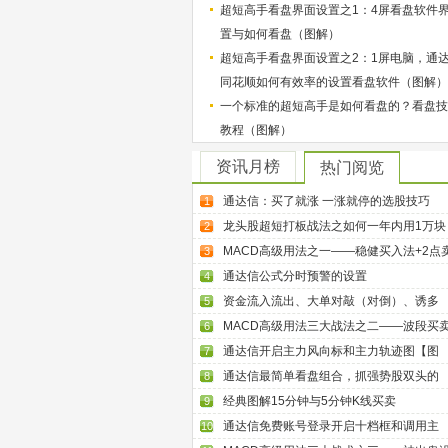
超短高手看盘界面设置之1：4屏看盘软件
置与如何看盘（图解）
超短高手看盘界面设置之2：1屏电脑，通
同花顺如何有效率的设置看盘软件（图解）
一个标准的超短高手是如何看盘的？看盘技
教程（图解）
资讯月榜
热门阅览
通达信：买了就涨 一涨就停的选股技巧
1
龙头股超短打板战法之如何一年内用1万块
2
MACD高级用法之一——稳健买入法+2点
3
通达信公式分时预警的设置
4
资金流入流出、大单对敲（对倒）、诱多
5
MACD高级用法三大战法之二——波段买
6
通达信开启主力风向标和主力轨迹图【图
7
通达信最简单看盘组合，抓强势股双头的
8
经典图解15分钟与5分钟K线买卖
9
通达信免费账号登录开启十档框和调用主
10