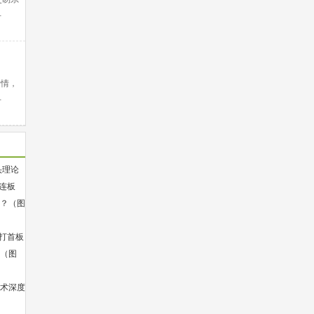
…
行情，
…
头理论
连板
？（图
打首板
（图
术深度