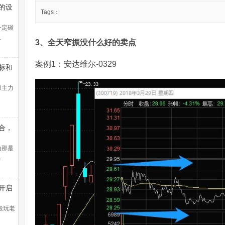
的设
Tags：
一定碰
…
3、全天窄振没什么好的卖点
案例1：安达维尔-0329
标和
和主力
合，
线盈
法找
为那是
…
开启
控教
般玩老