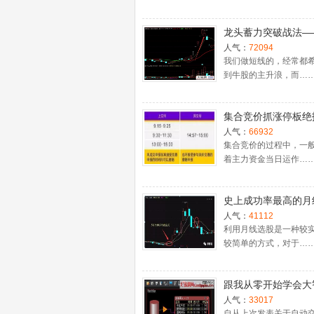
龙头蓄力突破战法—
一时间介入牛股主升
人气：
72094
捉涨停板的技巧（图
我们做短线的，经常都
到牛股的主升浪，而…
集合竞价抓涨停板绝
（附公式源码）
人气：
66932
集合竞价的过程中，一
着主力资金当日运作…
史上成功率最高的月
入法，精准高效筛选
人气：
41112
牛股，堪称选股法宝
利用月线选股是一种较
较简单的方式，对于…
跟我从零开始学会大
股票池自动交易
人气：
33017
自从上次发表关于自动