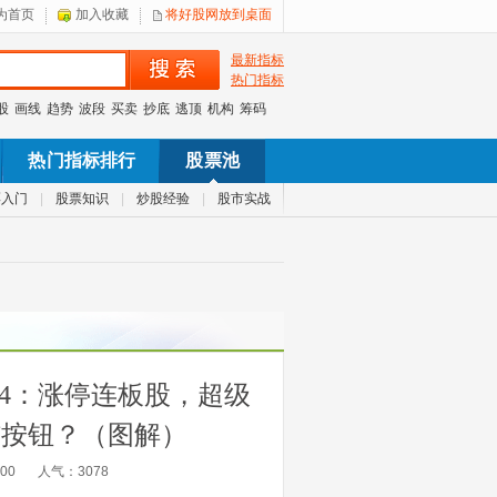
为首页
加入收藏
将好股网放到桌面
最新指标
热门指标
股
画线
趋势
波段
买卖
抄底
逃顶
机构
筹码
热门指标排行
股票池
票入门
|
股票知识
|
炒股经验
|
股市实战
4：涨停连板股，超级
核按钮？（图解）
:00
人气：
3078