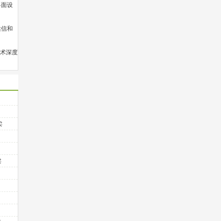
界面设
达信和
术深度
卖
卖