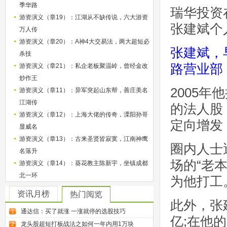
季华路
瑞华投资
游资演义（章19）：江湖从不缺传说，六大游资
张建斌个
万人传
游资演义（章20）：A神4大交易法，两大超短必
张建斌，
杀技
路营业部
游资演义（章21）：私企老板聚温岭，曾经金改
炒作王
2005
游资演义（章11）：异军突起山东帮，善庄美名
江湖传
的法人股
游资演义（章12）：上海大佬的传奇，溧阳孙哥
定向增发
显威名
游资演义（章13）：古来圣贤皆寂寞，江南神鹰
圈内人士
名落升
场的“老
游资演义（章14）：葵花教主陈新宇，坐镇成都
北一环
为他打工
资讯月榜
热门阅览
此外，张
通达信：买了就涨 一涨就停的选股技巧
1
亿;在他
龙头股超短打板战法之如何一年内用1万块
2