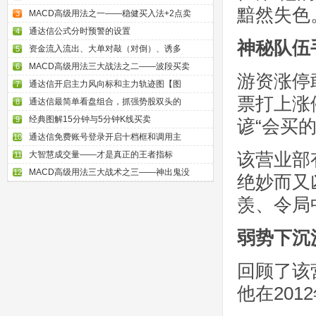
黯然失色
MACD高级用法之一——稳健买入法+2点卖
3
通达信公式分时预警的设置
4
神秘队伍
资金流入流出、大单对敲（对倒）、诱多
5
MACD高级用法三大战法之二——波段买卖
6
游资涨停
通达信开启主力风向标和主力轨迹图【图
7
票打上涨
通达信最简单看盘组合，抓强势股双头的
8
经典图解15分钟与5分钟K线买卖
9
谚“会买
通达信免费账号登录开启十档框和调用主
10
该营业部
大智慧成交量——才是真正的王者指标
11
MACD高级用法三大战术之三——神出鬼没
12
绝妙而又
羡、令局
弱势下沉
回顾了该
他在20