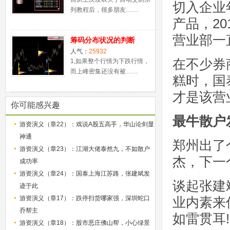
切入企业
列教程后，很多朋友……
产品，2
营业部一
筹码分布状况的判断
人气：
25932
在不少券
1,如果整个行情为下跌行情，
而上峰密集还没有被……
糕时，国
才是该营
你可能感兴趣
最牛散户
游资演义（章22）：戏说A股五高手，华山论剑显
神通
郑州出了
游资演义（章23）：江湖大佬泰然九，不如散户
杰，下一
成功率
游资演义（章24）：国泰上海江苏路，张建斌发
谈起张建
迹于此
游资演义（章17）：跌停扫货哪家强，深圳蛇口
业内素来
乔帮主
如雷贯耳!
游资演义（章18）：股市恶庄佛山帮，小心绿景