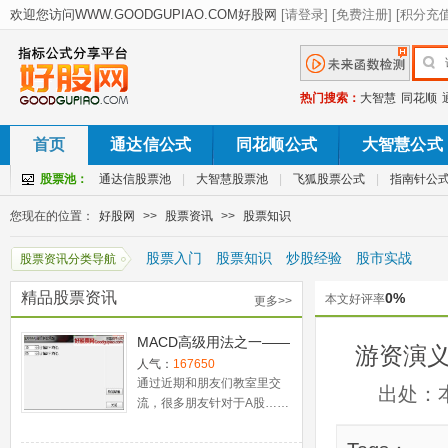
热门搜索：
大智慧
同花顺
首页
通达信公式
同花顺公式
大智慧公式
股票池：
通达信股票池
|
大智慧股票池
|
飞狐股票公式
|
指南针公
您现在的位置：
好股网
>>
股票资讯
>>
股票知识
股票入门
股票知识
炒股经验
股市实战
股票资讯分类导航
精品股票资讯
0%
本文好评率
更多>>
MACD高级用法之一——
游资演义
稳健买入法+2点卖出法
人气：
167650
通过近期和朋友们教室里交
出处：
流，很多朋友针对于A股……