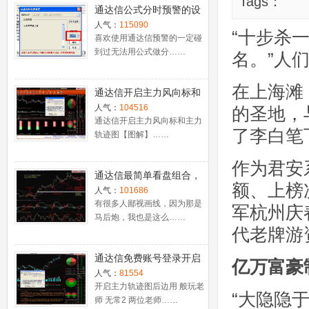
Tags：
通达信公式分时预警的设
置
人气：
115090
“十步杀
喜欢使用通达信预警的一定碰
到过无法用公式做分……
名。”人
在上海滩
通达信开启主力风向标和
主力轨迹图【图解】
人气：
104516
的圣地，
通达信开启主力风向标和主力
了李白笔
轨迹图【图解】……
作为君安
通达信最简单看盘组合，
额、上榜
抓强势股双头的超短线盈
人气：
101686
利－－之五（均线战法找
有很多人鄙视画线，因为那是
军杭州庆
马后炮，我也是这么……
心脏）
代老牌游
通达信免费账号登录开启
亿万富豪
十档框和调用主力监控教
人气：
81554
程
开启主力轨迹图后边用 般玩老
“大隐隐
师 无常2 两位老师……