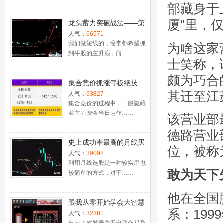
部藏身于
厦”里，
龙头蓄力突破战法——第
一时间介入牛股主升浪捕
人气：
66571
捉涨停板的技巧（图解）
我们做短线的，经常都希望抓
为啥这家
到牛股的主升浪，而……
士笑称，
颇为巧合
集合竞价抓涨停板绝技
其迁至江
（附公式源码）
人气：
63827
集合竞价的过程中，一般隐藏
着主力资金当日运作……
该营业部
德路营业
史上成功率最高的月线买
位，被称
入法，精准高效筛选暴涨
人气：
39098
牛股，堪称选股法宝！
利用月线选股是一种较实用也
敢为天下
较简单的方式，对于……
他在全国
跟我从零开始学会大智慧
系：199
股票池自动交易
人气：
32381
自从上次发表关于自动交易系