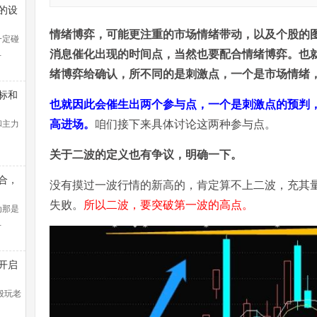
的设
情绪博弈，可能更注重的市场情绪带动，以及个股的
一定碰
…
消息催化出现的时间点，当然也要配合情绪博弈。也
绪博弈给确认，所不同的是刺激点，一个是市场情绪
标和
也就因此会催生出两个参与点，一个是刺激点的预判
高进场。
咱们接下来具体讨论这两种参与点。
和主力
关于二波的定义也有争议，明确一下。
合，
没有摸过一波行情的新高的，肯定算不上二波，充其
线盈
失败。
所以二波，要突破第一波的高点。
法找
为那是
…
开启
控教
般玩老