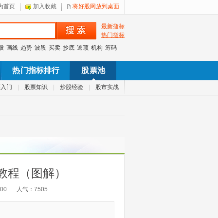
为首页
加入收藏
将好股网放到桌面
最新指标
热门指标
股
画线
趋势
波段
买卖
抄底
逃顶
机构
筹码
热门指标排行
股票池
票入门
|
股票知识
|
炒股经验
|
股市实战
教程（图解）
:00
人气：
7505