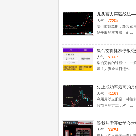
龙头蓄力突破战法—
一时间介入牛股主升
人气：
72205
捉涨停板的技巧（图
我们做短线的，经常都
到牛股的主升浪，而…
集合竞价抓涨停板绝
（附公式源码）
人气：
67007
集合竞价的过程中，一
着主力资金当日运作…
史上成功率最高的月
入法，精准高效筛选
人气：
41163
牛股，堪称选股法宝
利用月线选股是一种较
较简单的方式，对于…
跟我从零开始学会大
股票池自动交易
人气：
33054
自从上次发表关于自动