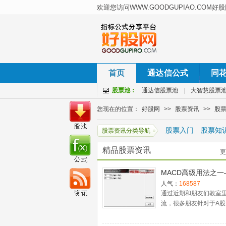
首页
通达信公式
同
股票池：
通达信股票池
|
大智慧股票
您现在的位置：
好股网
>>
股票资讯
>>
股
股票入门
股票知
股票资讯分类导航
精品股票资讯
更
MACD高级用法之一
稳健买入法+2点卖
人气：
168587
通过近期和朋友们教室
流，很多朋友针对于A股