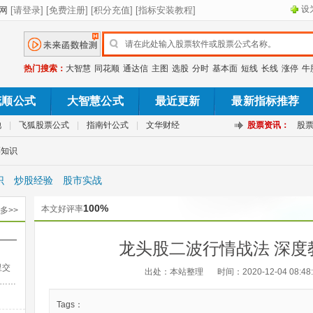
设
热门搜索：
大智慧
同花顺
通达信
主图
选股
分时
基本面
短线
长线
涨停
牛
花顺公式
大智慧公式
最近更新
最新指标推荐
池
|
飞狐股票公式
|
指南针公式
|
文华财经
股票资讯：
股
票知识
识
炒股经验
股市实战
100%
本文好评率
多>>
——
龙头股二波行情战法 深度
出法
里交
出处：本站整理
时间：2020-12-04 08:48
……
Tags：