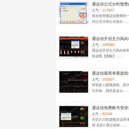
通达信公式分时预警
置
人气：
117937
喜欢使用通达信预警的
到过无法用公式做分…
通达信开启主力风向
主力轨迹图【图解】
人气：
105580
通达信开启主力风向标
轨迹图【图解】……
通达信最简单看盘组
抓强势股双头的超短
人气：
102527
利－－之五（均线战
有很多人鄙视画线，因
马后炮，我也是这么…
心脏）
通达信免费账号登录
十档框和调用主力监
人气：
82156
程
开启主力轨迹图后边用 
师 无常2 两位老师……