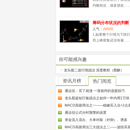
列教程后，很多朋友…
筹码分布状况的判断
人气：
28500
1,如果整个行情为下跌
而上峰密集还没有被…
你可能感兴趣
龙头股二波行情战法 深度教程（图解）
资讯月榜
热门阅览
通达信：买了就涨 一涨就停的选股技巧
1
龙头股超短打板战法之如何一年内用1万块
2
MACD高级用法之一——稳健买入法+2点
3
通达信公式分时预警的设置
4
资金流入流出、大单对敲（对倒）、诱多
5
MACD高级用法三大战法之二——波段买
6