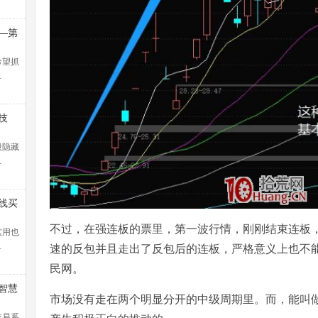
—第
浪捕
解）
希望抓
…
技
般隐藏
…
线买
暴涨
不过，在强连板的票里，第一波行情，刚刚结束连板，
！
实用也
…
速的反包并且走出了反包后的连板，严格意义上也不
民网。
智慧
市场没有走在两个明显分开的中级周期里。而，能叫
交易系