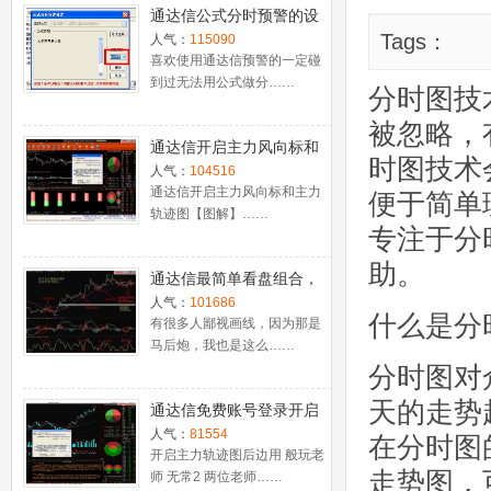
通达信公式分时预警的设
置
Tags：
人气：
115090
喜欢使用通达信预警的一定碰
到过无法用公式做分……
分时图技
被忽略，
通达信开启主力风向标和
时图技术
主力轨迹图【图解】
人气：
104516
通达信开启主力风向标和主力
便于简单
轨迹图【图解】……
专注于分
助。
通达信最简单看盘组合，
抓强势股双头的超短线盈
人气：
101686
什么是分
利－－之五（均线战法找
有很多人鄙视画线，因为那是
马后炮，我也是这么……
心脏）
分时图对
天的走势
通达信免费账号登录开启
十档框和调用主力监控教
人气：
81554
在分时图
程
开启主力轨迹图后边用 般玩老
走势图，
师 无常2 两位老师……