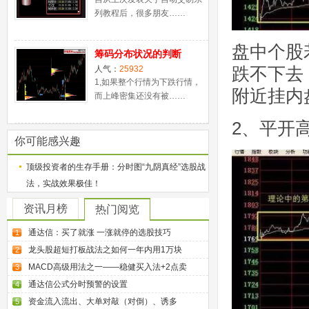
列教程后，很多朋友……
盘中个股
筹码分布状况的判断
跌不下去
人气：
25932
1,如果整个行情为下跌行情，
附近挂内
而上峰密集还没有被……
2、平开
你可能感兴趣
顶级投资者的生存手册：分时图“九阴真经”选股战
法，实战效果极佳！
资讯月榜
热门阅览
通达信：买了就涨 一涨就停的选股技巧
1
龙头股超短打板战法之如何一年内用1万块
2
MACD高级用法之一——稳健买入法+2点卖
3
通达信公式分时预警的设置
4
资金流入流出、大单对敲（对倒）、诱多
5