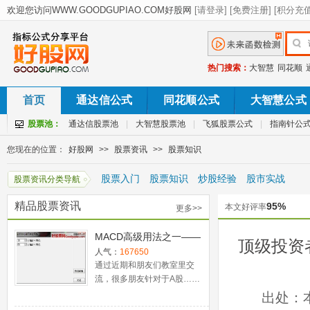
热门搜索：
大智慧
同花顺
首页
通达信公式
同花顺公式
大智慧公式
股票池：
通达信股票池
|
大智慧股票池
|
飞狐股票公式
|
指南针公
您现在的位置：
好股网
>>
股票资讯
>>
股票知识
股票入门
股票知识
炒股经验
股市实战
股票资讯分类导航
精品股票资讯
95%
本文好评率
更多>>
MACD高级用法之一——
顶级投资
稳健买入法+2点卖出法
人气：
167650
通过近期和朋友们教室里交
流，很多朋友针对于A股……
出处：