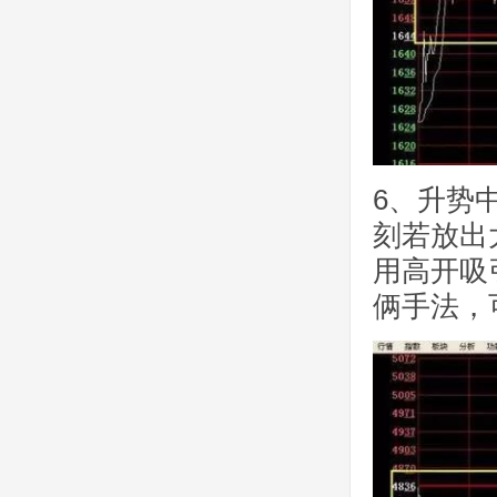
6、升势
刻若放出
用高开吸
俩手法，