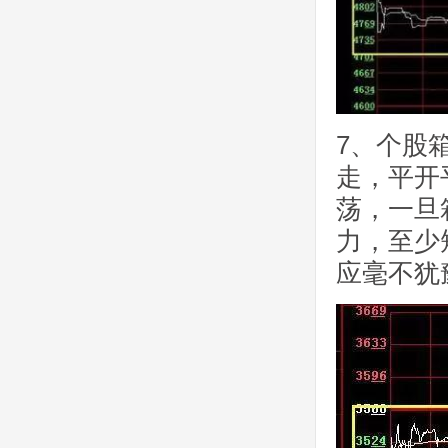
7、个股
走，平开
荡，一旦
力，至少
应毫不犹