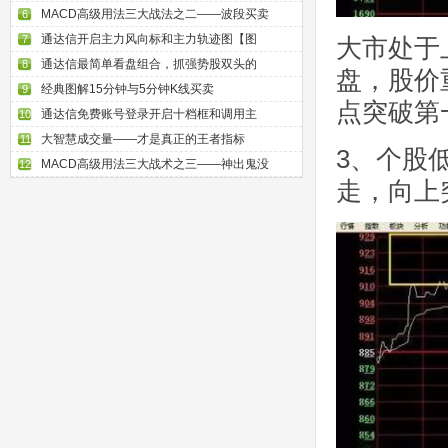
MACD高级用法三大战法之二——波段买卖
6
通达信开启主力风向标和主力轨迹图【图
7
大市处于
通达信最简单看盘组合，抓强势股双头的
8
盘，股价
经典图解15分钟与5分钟K线买卖
9
点突破第
通达信免费账号登录开启十档框和调用主
10
大智慧成交量——才是真正的王者指标
11
3、个股
MACD高级用法三大战术之三——神出鬼没
12
走，向上