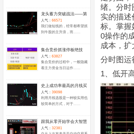
绪。分时
龙头蓄力突破战法——第
实的描述
一时间介入牛股主升浪捕
人气：
66571
标。掌握
捉涨停板的技巧（图解）
我们做短线的，经常都希望抓
到牛股的主升浪，而……
0操作的
成本，扩
集合竞价抓涨停板绝技
（附公式源码）
人气：
63827
分时图运
集合竞价的过程中，一般隐藏
着主力资金当日运作……
1、低开
史上成功率最高的月线买
入法，精准高效筛选暴涨
人气：
39098
牛股，堪称选股法宝！
利用月线选股是一种较实用也
较简单的方式，对于……
跟我从零开始学会大智慧
股票池自动交易
人气：
32381
自从上次发表关于自动交易系