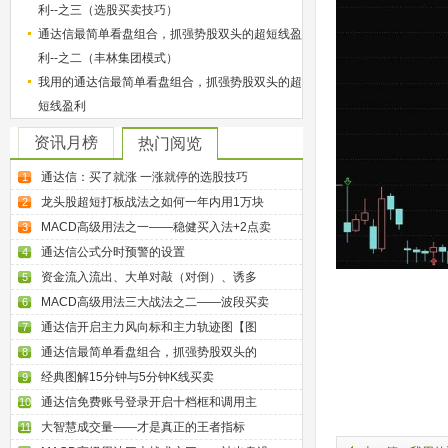
利--之三（选股买卖技巧）
通达信最简单看盘组合，抓强势股双头的超短线盈
利--之二（丰林集团模式）
我用的通达信最简单看盘组合，抓强势股双头的超
短线盈利
资讯月榜
热门阅览
通达信：买了就涨 一涨就停的选股技巧
1
龙头股超短打板战法之如何一年内用1万块
2
MACD高级用法之一——稳健买入法+2点卖
3
通达信公式分时预警的设置
4
资金流入流出、大单对敲（对倒）、诱多
5
MACD高级用法三大战法之二——波段买卖
6
通达信开启主力风向标和主力轨迹图【图
7
通达信最简单看盘组合，抓强势股双头的
8
经典图解15分钟与5分钟K线买卖
9
通达信免费账号登录开启十档框和调用主
10
大智慧成交量——才是真正的王者指标
11