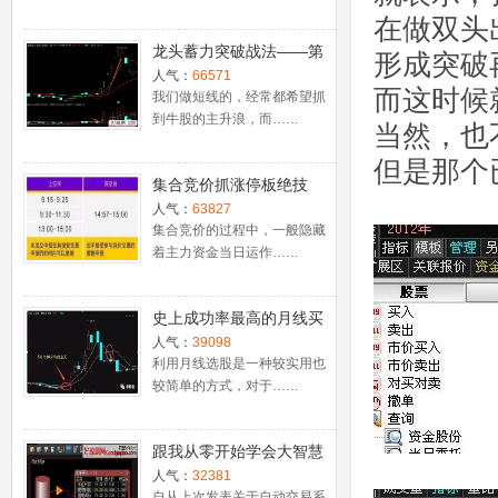
在做双头
龙头蓄力突破战法——第
形成突破
一时间介入牛股主升浪捕
人气：
66571
而这时候
捉涨停板的技巧（图解）
我们做短线的，经常都希望抓
到牛股的主升浪，而……
当然，也
但是那个
集合竞价抓涨停板绝技
（附公式源码）
人气：
63827
集合竞价的过程中，一般隐藏
着主力资金当日运作……
史上成功率最高的月线买
入法，精准高效筛选暴涨
人气：
39098
牛股，堪称选股法宝！
利用月线选股是一种较实用也
较简单的方式，对于……
跟我从零开始学会大智慧
股票池自动交易
人气：
32381
自从上次发表关于自动交易系