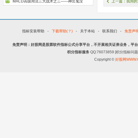
上一篇：我用的
MACD高级用法三大战术之三——神出鬼没
12
双头的超短线盈利
指标安装帮助
-
下载帮助(？)
-
关于本站
-
联系我们
-
免责声
免责声明：好股网是股票软件指标公式分享平台，不开展相关证券业务，平台
积分指标服务
QQ:76073859 [积分指
Copyright ©
好股网WWW.G