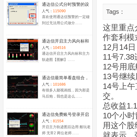
通达信公式分时预警的设
置
Tags：
人气：
115090
喜欢使用通达信预警的一定碰
到过无法用公式做分……
这里重点
作套利模
通达信开启主力风向标和
12月14
主力轨迹图【图解】
人气：
104516
通达信开启主力风向标和主力
11号7.3
轨迹图【图解】……
12号用底
13号继续用
通达信最简单看盘组合，
抓强势股双头的超短线盈
14号上
人气：
101686
利－－之五（均线战法找
有很多人鄙视画线，因为那是
交。
马后炮，我也是这么……
心脏）
总收益1.
10个小
通达信免费账号登录开启
十档框和调用主力监控教
人气：
81554
用这个股
程
开启主力轨迹图后边用 般玩老
就表示，
师 无常2 两位老师……