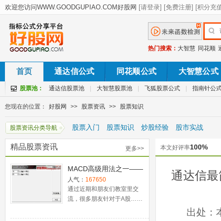
热门搜索：
大智慧
同花顺
首页
通达信公式
同花顺公式
大智慧公式
股票池：
通达信股票池
|
大智慧股票池
|
飞狐股票公式
|
指南针公
您现在的位置：
好股网
>>
股票资讯
>>
股票知识
股票入门
股票知识
炒股经验
股市实战
股票资讯分类导航
精品股票资讯
100%
本文好评率
更多>>
MACD高级用法之一——
通达信最
稳健买入法+2点卖出法
人气：
167650
通过近期和朋友们教室里交
流，很多朋友针对于A股……
出处：