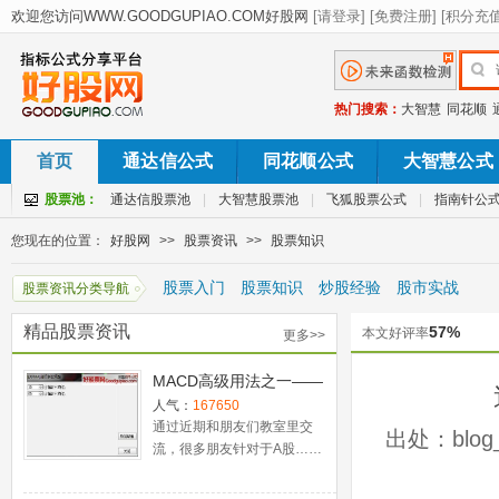
热门搜索：
大智慧
同花顺
首页
通达信公式
同花顺公式
大智慧公式
股票池：
通达信股票池
|
大智慧股票池
|
飞狐股票公式
|
指南针公
您现在的位置：
好股网
>>
股票资讯
>>
股票知识
股票入门
股票知识
炒股经验
股市实战
股票资讯分类导航
精品股票资讯
57%
本文好评率
更多>>
MACD高级用法之一——
稳健买入法+2点卖出法
人气：
167650
通过近期和朋友们教室里交
出处：blog_
流，很多朋友针对于A股……