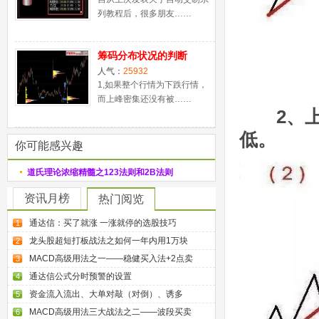
列教程后，很多朋友……
筹码分布状况的判断
人气：
25932
1,如果整个行情为下跌行情，
而上峰密集还没有被……
2、上升
低。
你可能感兴趣
道氏理论浓缩精髓之123法则和2B法则
资讯月榜
热门阅览
通达信：买了就涨 一涨就停的选股技巧
1
龙头股超短打板战法之如何一年内用1万块
2
MACD高级用法之一——稳健买入法+2点卖
3
通达信公式分时预警的设置
4
资金流入流出、大单对敲（对倒）、诱多
5
MACD高级用法三大战法之二——波段买卖
6