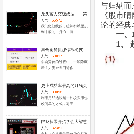
与归纳而
《股市晴
龙头蓄力突破战法——第
一时间介入牛股主升浪捕
人气：
66571
论的经典
捉涨停板的技巧（图解）
我们做短线的，经常都希望抓
到牛股的主升浪，而……
一、1
1、 
集合竞价抓涨停板绝技
（附公式源码）
人气：
63827
集合竞价的过程中，一般隐藏
着主力资金当日运作……
史上成功率最高的月线买
入法，精准高效筛选暴涨
人气：
39098
牛股，堪称选股法宝！
利用月线选股是一种较实用也
较简单的方式，对于……
跟我从零开始学会大智慧
股票池自动交易
人气：
32381
自从上次发表关于自动交易系