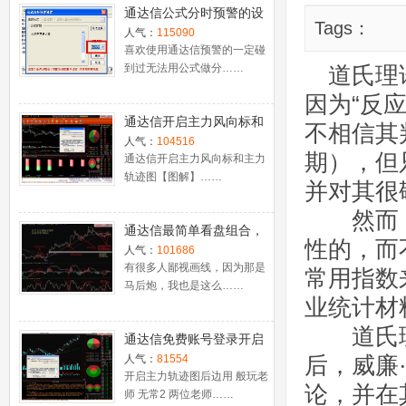
通达信公式分时预警的设
Tags：
置
人气：
115090
喜欢使用通达信预警的一定碰
到过无法用公式做分……
道氏理论
因为“反
通达信开启主力风向标和
不相信其
主力轨迹图【图解】
人气：
104516
期），但
通达信开启主力风向标和主力
轨迹图【图解】……
并对其很
然而，
通达信最简单看盘组合，
性的，而
抓强势股双头的超短线盈
人气：
101686
利－－之五（均线战法找
有很多人鄙视画线，因为那是
常用指数
马后炮，我也是这么……
心脏）
业统计材
道氏理论
通达信免费账号登录开启
十档框和调用主力监控教
后，威廉
人气：
81554
程
开启主力轨迹图后边用 般玩老
论，并在
师 无常2 两位老师……