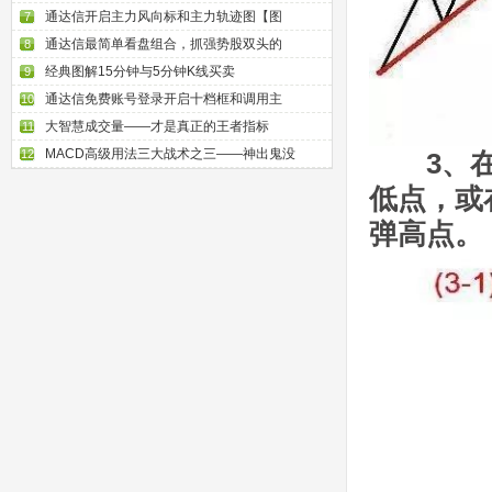
通达信开启主力风向标和主力轨迹图【图
7
通达信最简单看盘组合，抓强势股双头的
8
经典图解15分钟与5分钟K线买卖
9
通达信免费账号登录开启十档框和调用主
10
大智慧成交量——才是真正的王者指标
11
MACD高级用法三大战术之三——神出鬼没
12
3、在上
低点，或
弹高点。