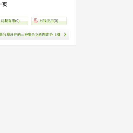
一页
对我有用
(
0
)
对我没用
(
0
)
最容易涨停的三种集合竞价图走势（图
解）