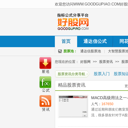
首页
通达信公式
同
股票池：
通达信股票池
|
大智慧股票
您现在的位置：
好股网
>>
股票资讯
>>
股
股票入门
股票知
股票资讯分类导航
精品股票资讯
更
MACD高级用法之一
稳健买入法+2点卖
人气：
167650
通过近期和朋友们教室
流，很多朋友针对于A股