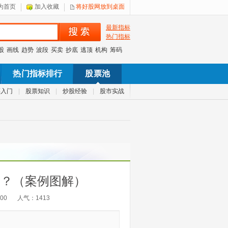
为首页
加入收藏
将好股网放到桌面
最新指标
热门指标
股
画线
趋势
波段
买卖
抄底
逃顶
机构
筹码
热门指标排行
股票池
票入门
|
股票知识
|
炒股经验
|
股市实战
因？（案例图解）
:00
人气：
1413