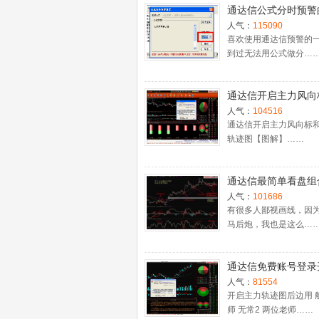
通达信公式分时预警
置
人气：
115090
喜欢使用通达信预警的
到过无法用公式做分…
通达信开启主力风向
主力轨迹图【图解】
人气：
104516
通达信开启主力风向标
轨迹图【图解】……
通达信最简单看盘组
抓强势股双头的超短
人气：
101686
利－－之五（均线战
有很多人鄙视画线，因
马后炮，我也是这么…
心脏）
通达信免费账号登录
十档框和调用主力监
人气：
81554
程
开启主力轨迹图后边用 
师 无常2 两位老师……