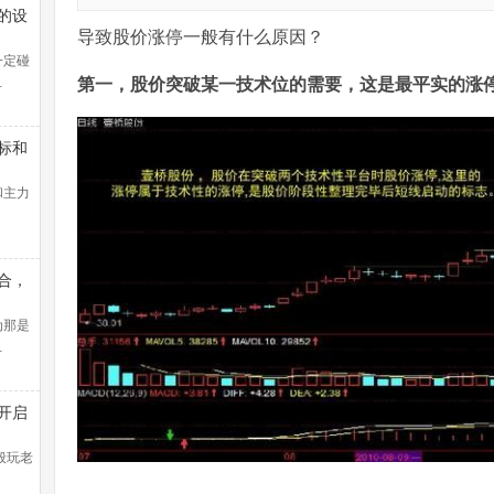
的设
导致股价涨停一般有什么原因？
一定碰
…
第一，股价突破某一技术位的需要，这是最平实的涨
标和
和主力
合，
线盈
法找
为那是
…
开启
控教
般玩老