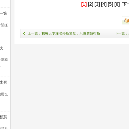
[1]
[2]
[3]
[4]
[5]
[6]
下
—第
浪捕
解）
希望抓
…
上一篇：我每天专注涨停板复盘，只做超短打板，
下一篇：
说到经验心得，就下面这几条
技
般隐藏
…
线买
暴涨
！
实用也
…
智慧
交易系