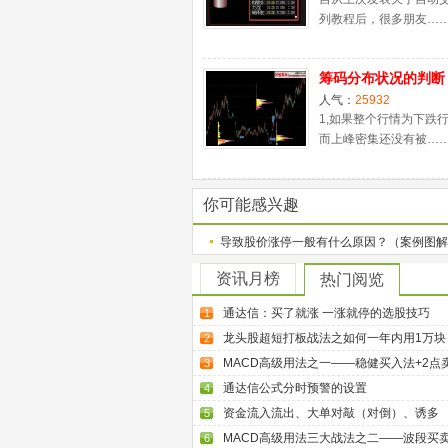
列教程后，很多朋友…
筹码分布状况的判断
人气：
25932
1,如果整个行情为下跌
而上峰密集还没有被…
你可能感兴趣
导致股价涨停一般有什么原因？（案例图解
资讯月榜
热门阅览
通达信：买了就涨 一涨就停的选股技巧
1
龙头股超短打板战法之如何一年内用1万块
2
MACD高级用法之一——稳健买入法+2点
3
通达信公式分时预警的设置
4
资金流入流出、大单对敲（对倒）、诱多
5
MACD高级用法三大战法之二——波段买
6