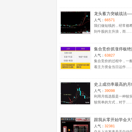
龙头蓄力突破战法—
一时间介入牛股主升
人气：
66571
捉涨停板的技巧（图
我们做短线的，经常都
到牛股的主升浪，而…
集合竞价抓涨停板绝
（附公式源码）
人气：
63827
集合竞价的过程中，一
着主力资金当日运作…
史上成功率最高的月
入法，精准高效筛选
人气：
39098
牛股，堪称选股法宝
利用月线选股是一种较
较简单的方式，对于…
跟我从零开始学会大
股票池自动交易
人气：
32381
自从上次发表关于自动