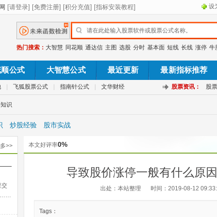
设
热门搜索：
大智慧
同花顺
通达信
主图
选股
分时
基本面
短线
长线
涨停
牛
花顺公式
大智慧公式
最近更新
最新指标推荐
池
|
飞狐股票公式
|
指南针公式
|
文华财经
股票资讯：
股
票知识
识
炒股经验
股市实战
0%
本文好评率
多>>
——
导致股价涨停一般有什么原
出法
里交
出处：本站整理
时间：2019-08-12 09:33
……
Tags：