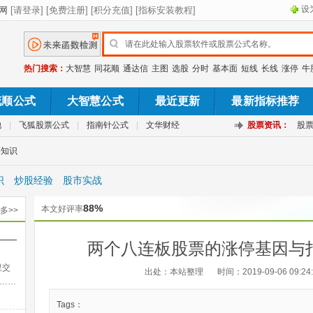
设
热门搜索：
大智慧
同花顺
通达信
主图
选股
分时
基本面
短线
长线
涨停
牛
花顺公式
大智慧公式
最近更新
最新指标推荐
池
|
飞狐股票公式
|
指南针公式
|
文华财经
股票资讯：
股
票知识
识
炒股经验
股市实战
88%
本文好评率
多>>
——
两个八连板股票的涨停基因与
出法
里交
出处：本站整理
时间：2019-09-06 09:24
……
Tags：