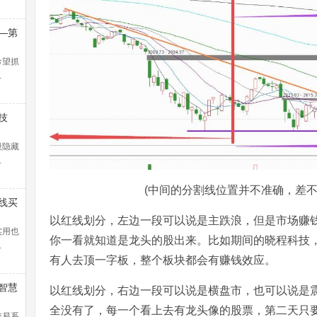
—第
浪捕
解）
希望抓
…
技
般隐藏
…
(中间的分割线位置并不准确，差不
线买
暴涨
以红线划分，左边一段可以说是主跌浪，但是市场赚
！
实用也
你一看就知道是龙头的股出来。比如期间的晓程科技
…
有人去顶一字板，整个板块都会有赚钱效应。
智慧
以红线划分，右边一段可以说是横盘市，也可以说是
全没有了，每一个看上去有龙头像的股票，第二天只
交易系