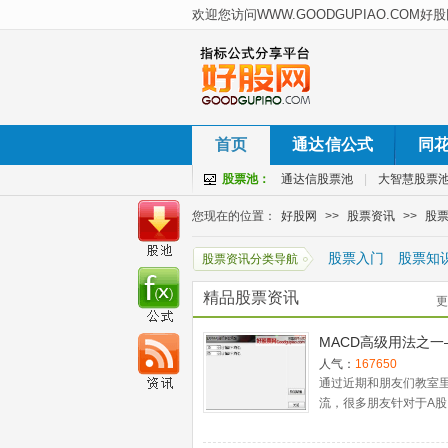
首页
通达信公式
同
股票池：
通达信股票池
|
大智慧股票
您现在的位置：
好股网
>>
股票资讯
>>
股
股票入门
股票知
股票资讯分类导航
精品股票资讯
更
MACD高级用法之一
稳健买入法+2点卖
人气：
167650
通过近期和朋友们教室
流，很多朋友针对于A股