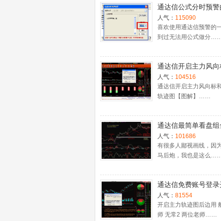
通达信公式分时预警
置
人气：
115090
喜欢使用通达信预警的
到过无法用公式做分…
通达信开启主力风向
主力轨迹图【图解】
人气：
104516
通达信开启主力风向标
轨迹图【图解】……
通达信最简单看盘组
抓强势股双头的超短
人气：
101686
利－－之五（均线战
有很多人鄙视画线，因
马后炮，我也是这么…
心脏）
通达信免费账号登录
十档框和调用主力监
人气：
81554
程
开启主力轨迹图后边用 
师 无常2 两位老师……