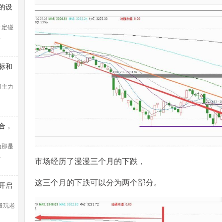
的设
一定碰
…
标和
和主力
合，
线盈
法找
为那是
…
市场经历了漫漫三个月的下跌，
这三个月的下跌可以分为两个部分。
开启
控教
般玩老