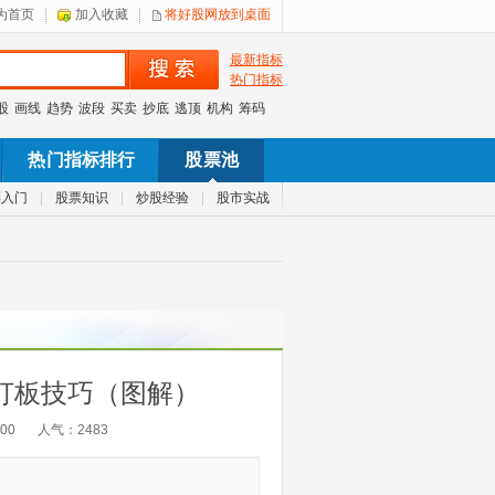
为首页
加入收藏
将好股网放到桌面
最新指标
热门指标
股
画线
趋势
波段
买卖
抄底
逃顶
机构
筹码
热门指标排行
股票池
票入门
|
股票知识
|
炒股经验
|
股市实战
打板技巧（图解）
:00
人气：
2483