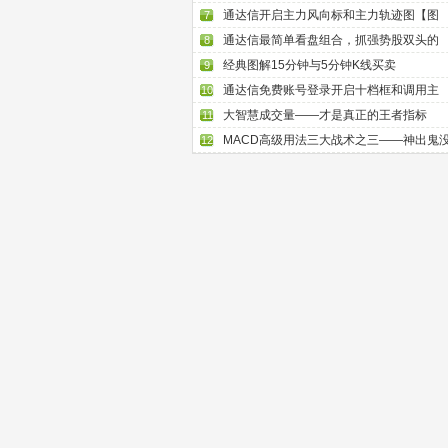
通达信开启主力风向标和主力轨迹图【图
7
通达信最简单看盘组合，抓强势股双头的
8
经典图解15分钟与5分钟K线买卖
9
通达信免费账号登录开启十档框和调用主
10
大智慧成交量——才是真正的王者指标
11
MACD高级用法三大战术之三——神出鬼
12