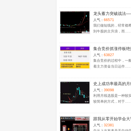
龙头蓄力突破战法—
一时间介入牛股主升
人气：
66571
捉涨停板的技巧（图
我们做短线的，经常都
到牛股的主升浪，而…
集合竞价抓涨停板绝
（附公式源码）
人气：
63827
集合竞价的过程中，一
着主力资金当日运作…
史上成功率最高的月
入法，精准高效筛选
人气：
39098
牛股，堪称选股法宝
利用月线选股是一种较
较简单的方式，对于…
跟我从零开始学会大
股票池自动交易
人气：
32381
自从上次发表关于自动