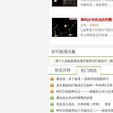
列教程后，很多朋友…
筹码分布状况的判断
人气：
25932
1,如果整个行情为下跌
而上峰密集还没有被…
你可能感兴趣
两个八连板股票的涨停基因与打板技巧（图
资讯月榜
热门阅览
通达信：买了就涨 一涨就停的选股技巧
1
龙头股超短打板战法之如何一年内用1万块
2
MACD高级用法之一——稳健买入法+2点
3
通达信公式分时预警的设置
4
资金流入流出、大单对敲（对倒）、诱多
5
MACD高级用法三大战法之二——波段买
6