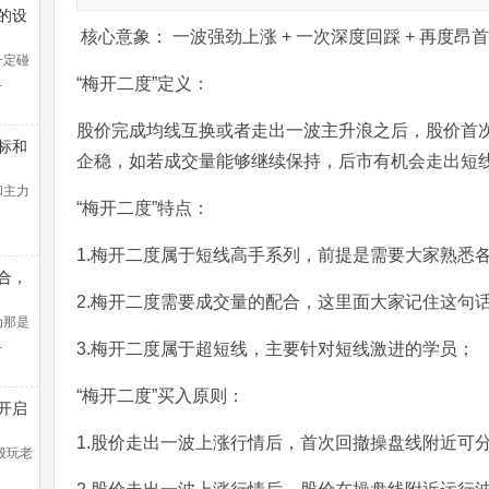
的设
核心意象： 一波强劲上涨 + 一次深度回踩 + 再度昂首
一定碰
…
“梅开二度”定义：
股价完成均线互换或者走出一波主升浪之后，股价首
标和
企稳，如若成交量能够继续保持，后市有机会走出短
和主力
“梅开二度”特点：
1.梅开二度属于短线高手系列，前提是需要大家熟悉
合，
线盈
2.梅开二度需要成交量的配合，这里面大家记住这句话
法找
为那是
…
3.梅开二度属于超短线，主要针对短线激进的学员；
“梅开二度”买入原则：
开启
控教
1.股价走出一波上涨行情后，首次回撤操盘线附近可
般玩老