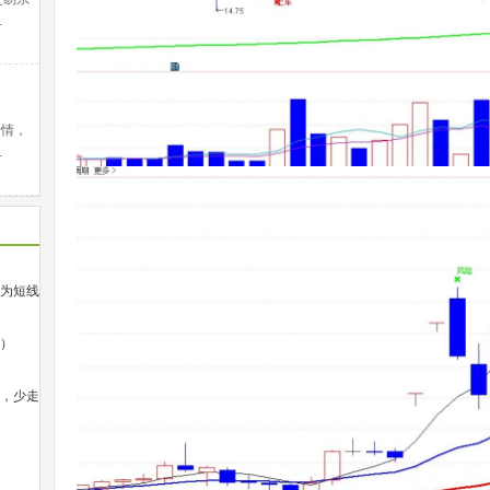
…
行情，
…
为短线
）
，少走