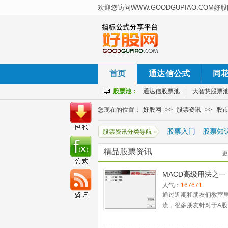
首页
通达信公式
同
股票池：
通达信股票池
|
大智慧股票
您现在的位置：
好股网
>>
股票资讯
>>
股
股票入门
股票知
股票资讯分类导航
精品股票资讯
更
MACD高级用法之一
稳健买入法+2点卖
人气：
167671
通过近期和朋友们教室
流，很多朋友针对于A股