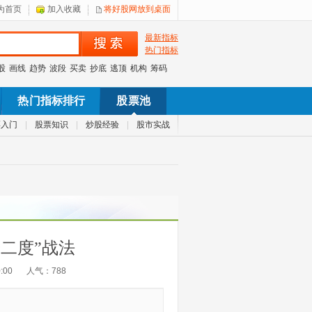
为首页
加入收藏
将好股网放到桌面
最新指标
热门指标
股
画线
趋势
波段
买卖
抄底
逃顶
机构
筹码
热门指标排行
股票池
票入门
|
股票知识
|
炒股经验
|
股市实战
二度”战法
:00
人气：
788