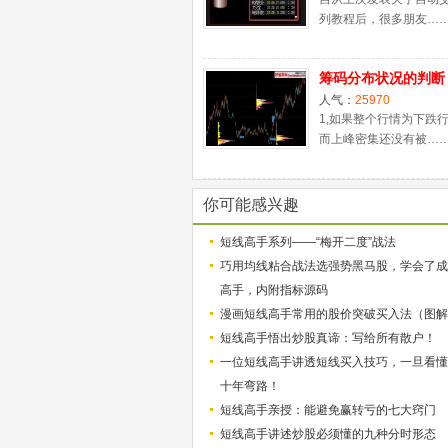
列教程后，很多朋友…
筹码分布状况的判断
人气：
25970
1,如果整个行情为下跌
而上峰密集还没有被…
你可能感兴趣
短线高手系列——“梅开二度”战法
巧用均线粘合战法选强势黑马股，学会了成
高手，内附指标源码
漫画短线高手常用的股价突破买入法（图解
短线高手悟出炒股真谛：写给所有散户！
一位短线高手讲透短线买入技巧，一旦看懂
十年弯路！
短线高手亲授：能避免赢转亏的七大窍门
短线高手讲述炒股必须懂的九种分时形态