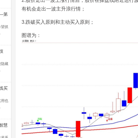
2.股价走出一波上涨行情后，股价在操盘线附近运行
有机会走出一波主升浪行情；
—第
浪捕
3.跌破买入原则和主动买入原则；
解）
希望抓
…
图谱为：
技
般隐藏
…
线买
暴涨
！
实用也
…
智慧
交易系