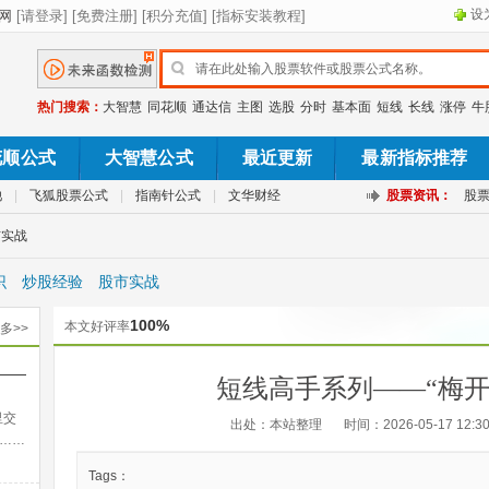
设
热门搜索：
大智慧
同花顺
通达信
主图
选股
分时
基本面
短线
长线
涨停
牛
花顺公式
大智慧公式
最近更新
最新指标推荐
池
|
飞狐股票公式
|
指南针公式
|
文华财经
股票资讯：
股
市实战
识
炒股经验
股市实战
100%
本文好评率
多>>
——
短线高手系列——“梅开
出法
里交
出处：本站整理
时间：2026-05-17 12:30
……
Tags：