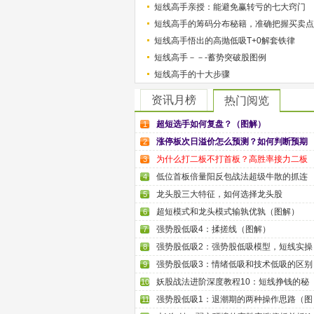
短线高手亲授：能避免赢转亏的七大窍门
短线高手的筹码分布秘籍，准确把握买卖点
短线高手悟出的高抛低吸T+0解套铁律
短线高手－－-蓄势突破股图例
短线高手的十大步骤
资讯月榜
热门阅览
超短选手如何复盘？（图解）
1
涨停板次日溢价怎么预测？如何判断预期
2
为什么打二板不打首板？高胜率接力二板
3
低位首板倍量阳反包战法超级牛散的抓连
4
龙头股三大特征，如何选择龙头股
5
超短模式和龙头模式输孰优孰（图解）
6
强势股低吸4：揉搓线（图解）
7
强势股低吸2：强势股低吸模型，短线实操
8
强势股低吸3：情绪低吸和技术低吸的区别
9
妖股战法进阶深度教程10：短线挣钱的秘
10
强势股低吸1：退潮期的两种操作思路（图
11