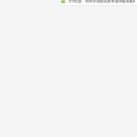
大V红姑：弱市环境的高胜率涨停板首板K
12