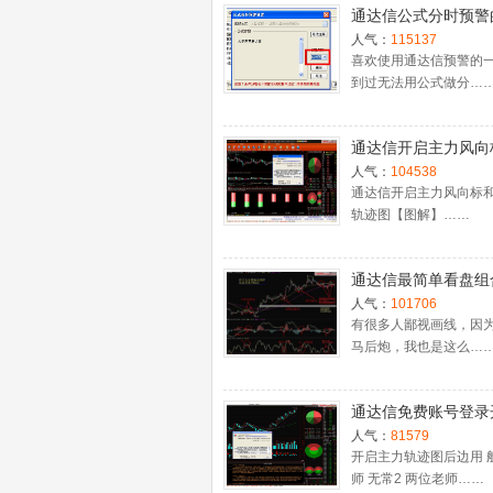
通达信公式分时预警
置
人气：
115137
喜欢使用通达信预警的
到过无法用公式做分…
通达信开启主力风向
主力轨迹图【图解】
人气：
104538
通达信开启主力风向标
轨迹图【图解】……
通达信最简单看盘组
抓强势股双头的超短
人气：
101706
利－－之五（均线战
有很多人鄙视画线，因
马后炮，我也是这么…
心脏）
通达信免费账号登录
十档框和调用主力监
人气：
81579
程
开启主力轨迹图后边用 
师 无常2 两位老师……