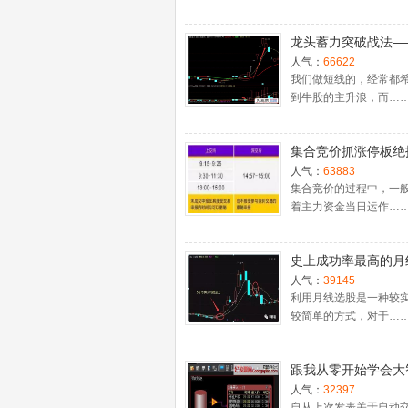
龙头蓄力突破战法—
一时间介入牛股主升
人气：
66622
捉涨停板的技巧（图
我们做短线的，经常都
到牛股的主升浪，而…
集合竞价抓涨停板绝
（附公式源码）
人气：
63883
集合竞价的过程中，一
着主力资金当日运作…
史上成功率最高的月
入法，精准高效筛选
人气：
39145
牛股，堪称选股法宝
利用月线选股是一种较
较简单的方式，对于…
跟我从零开始学会大
股票池自动交易
人气：
32397
自从上次发表关于自动