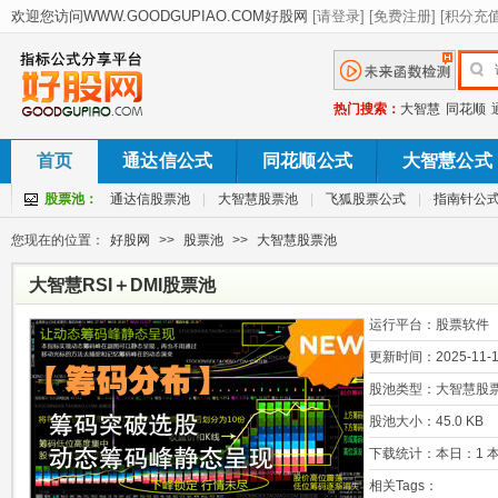
热门搜索：
大智慧
同花顺
首页
通达信公式
同花顺公式
大智慧公式
股票池：
通达信股票池
|
大智慧股票池
|
飞狐股票公式
|
指南针公
您现在的位置：
好股网
>>
股票池
>>
大智慧股票池
大智慧RSI＋DMI股票池
运行平台：
股票软件
更新时间：
2025-11-1
股池类型：
大智慧股
股池大小：
45.0 KB
下载统计：
本日：1 本
相关Tags：