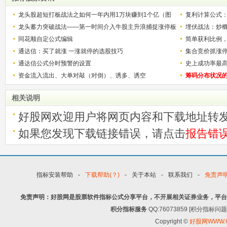
龙头股超短打板战法之如何一年内用1万块赚到1个亿（图
复利计算公式
解）
龙头蓄力突破战法——第一时间介入牛股主升浪捕捉涨停板
少？
埋伏战法：炒
的技巧（图解）
同花顺自定公式编辑
简单获利比例
通达信：买了就涨 一涨就停的选股技巧
用
集合竞价抓涨
通达信公式分时预警的设置
史上成功率最
资金流入流出、大单对敲（对倒）、诱多、诱空
称选股法宝！
筹码分布状况
相关说明
好股网欢迎用户将网页内容和下载地址转
如果您发现下载链接错误，请点击
报告错
指标安装帮助
-
下载帮助(？)
-
关于本站
-
联系我们
-
免责声
免责声明：好股网是股票软件指标公式分享平台，不开展相关证券业务，平台
积分指标服务
QQ:76073859 [积分指
Copyright ©
好股网WWW.G