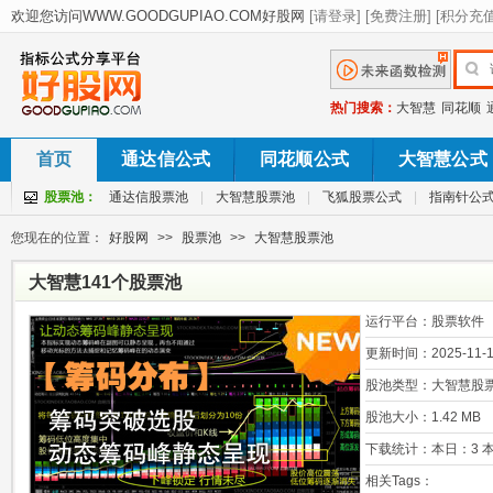
热门搜索：
大智慧
同花顺
首页
通达信公式
同花顺公式
大智慧公式
股票池：
通达信股票池
|
大智慧股票池
|
飞狐股票公式
|
指南针公
您现在的位置：
好股网
>>
股票池
>>
大智慧股票池
大智慧141个股票池
运行平台：
股票软件
更新时间：
2025-11-1
股池类型：
大智慧股
股池大小：
1.42 MB
下载统计：
本日：3 本
相关Tags：