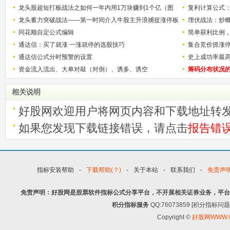
龙头股超短打板战法之如何一年内用1万块赚到1个亿（图
复利计算公式
解）
龙头蓄力突破战法——第一时间介入牛股主升浪捕捉涨停板
少？
埋伏战法：炒
的技巧（图解）
同花顺自定公式编辑
简单获利比例
通达信：买了就涨 一涨就停的选股技巧
用
集合竞价抓涨
通达信公式分时预警的设置
史上成功率最
资金流入流出、大单对敲（对倒）、诱多、诱空
称选股法宝！
筹码分布状况
相关说明
好股网欢迎用户将网页内容和下载地址转
如果您发现下载链接错误，请点击
报告错
指标安装帮助
-
下载帮助(？)
-
关于本站
-
联系我们
-
免责声
免责声明：好股网是股票软件指标公式分享平台，不开展相关证券业务，平台
积分指标服务
QQ:76073859 [积分指
Copyright ©
好股网WWW.G