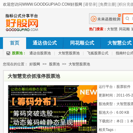
热门搜索：
大智慧
同花顺
首页
通达信公式
同花顺公式
大智慧公式
股票池：
通达信股票池
|
大智慧股票池
|
飞狐股票公式
|
指南针公
您现在的位置：
好股网
>>
股票池
>>
大智慧股票池
大智慧竞价抓涨停股票池
运行平台：
股票软件
更新时间：
2011-05-2
股池类型：
大智慧股
股池大小：
6.00 KB
下载统计：
本日：1 本
相关Tags：