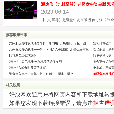
2023-06-14
推荐股票资讯
龙头股超短打板战法之如何一年内用1万块赚到1个亿（图
复利计算公式
解）
龙头蓄力突破战法——第一时间介入牛股主升浪捕捉涨停板
少？
埋伏战法：炒
的技巧（图解）
同花顺自定公式编辑
简单获利比例
通达信：买了就涨 一涨就停的选股技巧
用
集合竞价抓涨
通达信公式分时预警的设置
史上成功率最
资金流入流出、大单对敲（对倒）、诱多、诱空
称选股法宝！
筹码分布状况
相关说明
好股网欢迎用户将网页内容和下载地址转
如果您发现下载链接错误，请点击
报告错