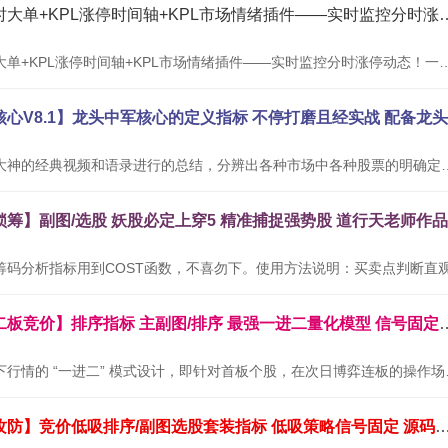
通达信最强分时大单+KPL涨停时间轴+KPL市
通达信最强分时大单+KPL涨停时间轴+KPL市场情绪插件——实时监控分时涨停动
本公式根据网络大神的经典视频和语录进行的总结，分辨出各种市场中
通达信金钻【二板竞价】排序指标 主副图/排序 最
本套指标专为当下行情的 “
通达信【墨守攻防】竞价低吸排序/副图选股套装指标 低吸策略信号