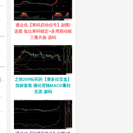
场情绪插件——实时监控分时涨停动态！
态！一、核心功能1、分时大单主图叠加上...
通达信【筹码启动信号】副图/
选股 低位筹码锁定+多周期动能
通达信【交易核心V8.1】龙头中军核心的定义指标 不停打磨且经实战 配备龙头抱团选股
三重共振 源码
各种股票的明确定义。明确一个关键的问题，为什么有些板块上涨...
通达信【机构锁筹】副图/选股 妖股必定上穿5 精准捕捉强势股 道行天老师作品 源码
之前200钻买的【潘多拉宝盒】
机构锁筹副图，筹码分析指标用到COST函数，不喜勿下。使用方法说明：买卖点判断直观明了1、买入时机把握：当机构锁筹数值上穿5...
指标套装 缠论背驰MACD量柱
买卖 源码
强一进二量化模型 信号固定支持回测 源码
一进二” 模式设计，即针对首板个股，在次日博弈连板的操作场景。需要注意的是，该指标仅适用于电脑端...
固定 源码无未来