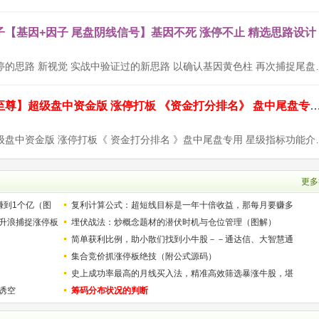
【基因+因子 尾盘阴线信号】基因不死 涨停不止 精选思路设计
设计思路：以涨停的思路 新视觉 实战中验证过的
通达信【九封至尊】超级盘中资金版 涨停打板 《资金打分排名》 盘中尾
【九封至尊】超级盘中资金版 涨停打板《 资金打
更多
赚到1个亿（图
复利计算公式：超短线目标是一年十倍收益，那每月要赚多
升浪捕捉涨停板
少？
埋伏战法：炒概念题材的潜伏时机与仓位管理（图解）
简单获利比例，助小散们找到小牛股－－通达信、大智慧通
用
集合竞价抓涨停板绝技（附公式源码）
史上成功率最高的月线买入法，精准高效筛选暴涨牛股，堪
诱空
称选股法宝！
筹码分布状况的判断