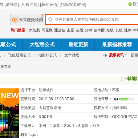
设
热门搜索：
大智慧
同花顺
通达信
主图
选股
分时
基本面
短线
长线
涨停
牛
花顺公式
大智慧公式
最近更新
最新指标推荐
池
|
飞狐股票公式
|
指南针公式
|
文华财经
股票资讯：
股
慧股票池
[下载地
运行平台：
股票软件
股池功能：
不限
更新时间：
2019-06-13 08:37:00
股池评级：
股池类型：
大智慧股票池
授权方式：
指标源码
股池大小：
3.00 KB
解压密码：
GOODGUPIAO
下载统计：
本日：1 本周：2 本月：8 总数：779
相关Tags：