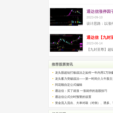
通达信涨停因子
2023-09-10
2023-06-14
推荐股票资讯
龙头股超短打板战法之如何一年内用1万块
解）
龙头蓄力突破战法——第一时间介入牛股主
的技巧（图解）
同花顺自定公式编辑
通达信：买了就涨 一涨就停的选股技巧
通达信公式分时预警的设置
资金流入流出、大单对敲（对倒）、诱多、