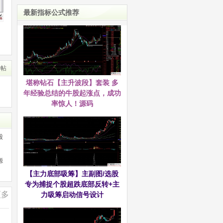
最新指标公式推荐
转帖
堪称钻石【主升波段】套装 多
年经验总结的牛股起涨点，成功
率惊人！源码
股
源
【主力底部吸筹】主副图/选股
专为捕捉个股超跌底部反转+主
更多
力吸筹启动信号设计