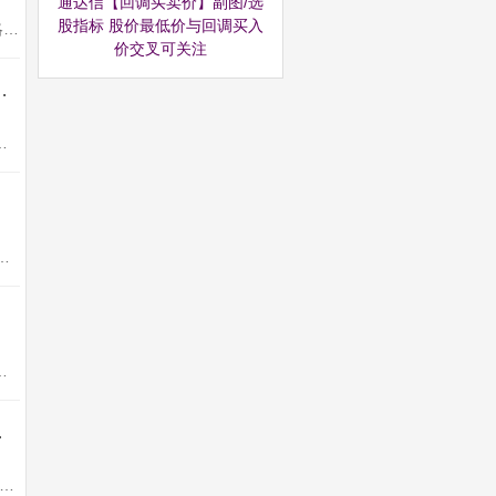
通达信【回调买卖价】副图/选
股指标 股价最低价与回调买入
“墨守攻防”低吸竞价顾名思义，就是防守成本进攻低位，来获取低风险快速利润。一、策略核心逻辑在注册制与量化交易主导的当下...
价交叉可关注
 强势扭转捕捉弱转强启动转折点 源码
手机电脑可用。【牛转乾坤】回调低位选股指标，强势扭转捕捉弱转...
 竞价排序不可回测 指标源码这一专门针对创业板的竞价低吸指标，能够通过精密的量...
监控：筛选大资金流入异常的股票。成交量异动：关注单日成交...
 买在妖股启动点
底大盘的暴涨，我们的股市迎来了天量资金的关注，9月最后一天的成交高达两万 五千亿，这是前所未有的，如果你还是在怀疑这...