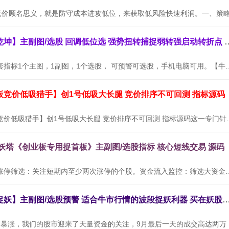
通达信【牛转乾坤】主副图/选股 回调低位选
【牛转乾坤】全套指标1个主图，1副图，1个选股， 可预警可选股，
板竞价低吸猎手】创1号低吸大长腿 竞价排序不可回测 指标源码
通达信【创业板竞价低吸猎手】创1号低吸大长腿
九妖塔《创业板专用捉首板》主副图/选股指标 核心短线交易 源码
使用方法：连续涨停筛选：关注短期内至少两次涨停的个股。资金流入
通达信【三浪捉妖】主副图/选股预警 适合牛市行情的波段捉妖利器
随着9月