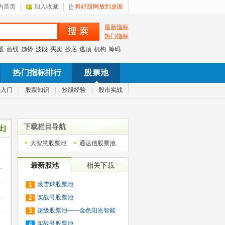
为首页
加入收藏
将好股网放到桌面
最新指标
热门指标
股
画线
趋势
波段
买卖
抄底
逃顶
机构
筹码
热门指标排行
股票池
票入门
|
股票知识
|
炒股经验
|
股市实战
下载栏目导航
址]
大智慧股票池
通达信股票池
最新股池
相关下载
滚雪球股票池
1
实战号股票池
2
超级股票池——金色阳光智能
3
股
实战号股票池
4