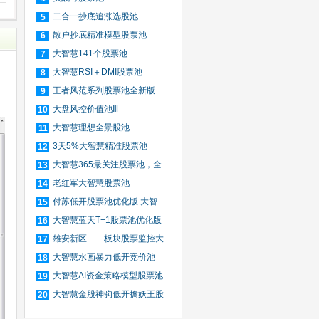
二合一抄底追涨选股池
5
散户抄底精准模型股票池
6
大智慧141个股票池
7
大智慧RSI＋DMI股票池
8
王者风范系列股票池全新版
9
大盘风控价值池Ⅲ
10
大智慧理想全景股池
11
3天5%大智慧精准股票池
12
大智慧365最关注股票池，全
13
自
老红军大智慧股票池
14
付苏低开股票池优化版 大智
15
慧
大智慧蓝天T+1股票池优化版
16
雄安新区－－板块股票监控大
17
智
大智慧水画暴力低开竞价池
18
大智慧AI资金策略模型股票池
19
大智慧金股神驹低开擒妖王股
20
票