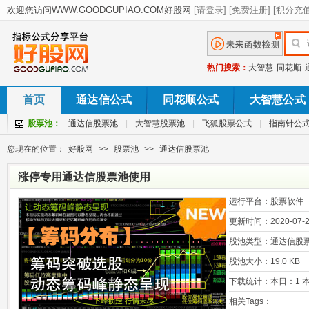
热门搜索：
大智慧
同花顺
首页
通达信公式
同花顺公式
大智慧公式
股票池：
通达信股票池
|
大智慧股票池
|
飞狐股票公式
|
指南针公
您现在的位置：
好股网
>>
股票池
>>
通达信股票池
涨停专用通达信股票池使用
运行平台：
股票软件
更新时间：
2020-07-2
股池类型：
通达信股
股池大小：
19.0 KB
下载统计：
本日：1 本
相关Tags：