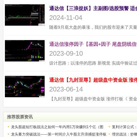
2024-11-04
通达信涨停因子【基因+因子 尾盘阴线信
2023-09-10
2023-06-14
推荐股票资讯
龙头股超短打板战法之如何一年内用1万块赚到1个亿（图
复利计算公式
解）
龙头蓄力突破战法——第一时间介入牛股主升浪捕捉涨停板
少？
埋伏战法：炒