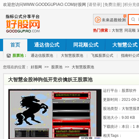
热门搜索：
大智慧
同花顺
首页
通达信公式
同花顺公式
大智慧公式
股票池：
通达信股票池
|
大智慧股票池
|
飞狐股票公式
|
指南针公
您现在的位置：
好股网
>>
股票池
>>
大智慧股票池
大智慧金股神驹低开竞价擒妖王股票池
运行平台：
股票软件
更新时间：
2021-09-2
股池类型：
大智慧股
股池大小：
9.00 KB
下载统计：
本日：1 本
相关Tags：