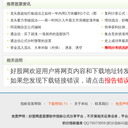
推荐股票资讯
龙头股超短打板战法之如何一年内用1万块赚到1个亿（图
复利计算公式
解）
龙头蓄力突破战法——第一时间介入牛股主升浪捕捉涨停板
少？
埋伏战法：炒
的技巧（图解）
同花顺自定公式编辑
简单获利比例
通达信：买了就涨 一涨就停的选股技巧
用
集合竞价抓涨
通达信公式分时预警的设置
史上成功率最
资金流入流出、大单对敲（对倒）、诱多、诱空
称选股法宝！
筹码分布状况
相关说明
好股网欢迎用户将网页内容和下载地址转
如果您发现下载链接错误，请点击
报告错
指标安装帮助
-
下载帮助(？)
-
关于本站
-
联系我们
-
免责声
免责声明：好股网是股票软件指标公式分享平台，不开展相关证券业务，平台
积分指标服务
QQ:76073859 [积分指