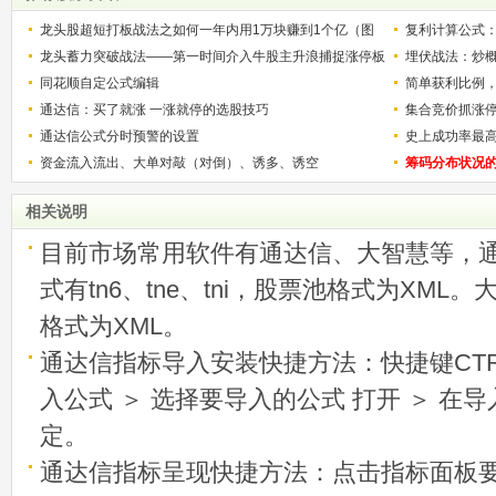
龙头股超短打板战法之如何一年内用1万块赚到1个亿（图
复利计算公式
解）
龙头蓄力突破战法——第一时间介入牛股主升浪捕捉涨停板
少？
埋伏战法：炒
的技巧（图解）
同花顺自定公式编辑
简单获利比例
通达信：买了就涨 一涨就停的选股技巧
用
集合竞价抓涨
通达信公式分时预警的设置
史上成功率最
资金流入流出、大单对敲（对倒）、诱多、诱空
称选股法宝！
筹码分布状况
相关说明
目前市场常用软件有通达信、大智慧等，
式有tn6、tne、tni，股票池格式为XML
格式为XML。
通达信指标导入安装快捷方法：快捷键CTRL
入公式 ＞ 选择要导入的公式 打开 ＞ 在
定。
通达信指标呈现快捷方法：点击指标面板