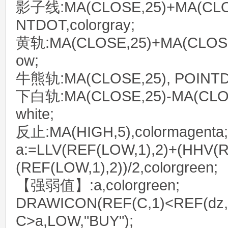
影子线:MA(CLOSE,25)+MA(CLOS
NTDOT,colorgray;
黄轨:MA(CLOSE,25)+MA(CLOSE,2
ow;
牛熊轨:MA(CLOSE,25), POINTDOT
下白轨:MA(CLOSE,25)-MA(CLOSE
white;
反止:MA(HIGH,5),colormagenta;
a:=LLV(REF(LOW,1),2)+(HHV(R
(REF(LOW,1),2))/2,colorgreen;
【强弱值】:a,colorgreen;
DRAWICON(REF(C,1)<REF(dz,
C>a,LOW,"BUY");