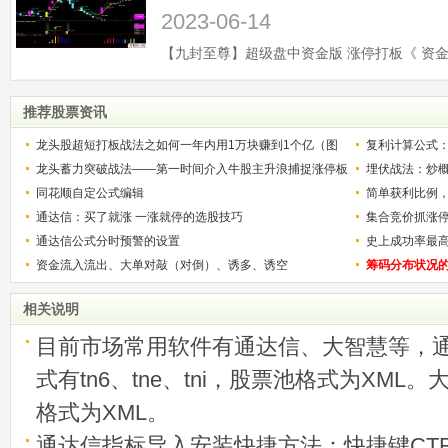
2023-06-14
推荐股票资讯
龙头股超短打板战法之如何一年内用1万块赚到1个亿（图
复利计算公式
解）
龙头蓄力突破战法——第一时间介入牛股主升浪捕捉涨停板
少？
埋伏战法：炒
的技巧（图解）
同花顺自定公式编辑
简单获利比例
通达信：买了就涨 一涨就停的选股技巧
用
集合竞价抓涨
通达信公式分时预警的设置
史上成功率最
资金流入流出、大单对敲（对倒）、诱多、诱空
称选股法宝！
筹码分布状况
相关说明
目前市场常用软件有通达信、大智慧等，
式有tn6、tne、tni，股票池格式为XML
格式为XML。
通达信指标导入安装快捷方法：快捷键CTRL