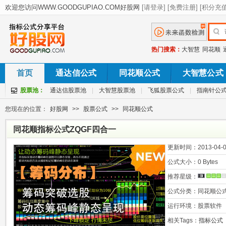
热门搜索：
大智慧
同花顺
首页
通达信公式
同花顺公式
大智慧公式
股票池：
通达信股票池
|
大智慧股票池
|
飞狐股票公式
|
指南针公
您现在的位置：
好股网
>>
股票公式
>>
同花顺公式
同花顺指标公式ZQGF四合一
更新时间：
2013-04-0
公式大小：
0 Bytes
推荐星级：
公式分类：
同花顺公
运行环境：
股票软件
相关Tags：
指标公式