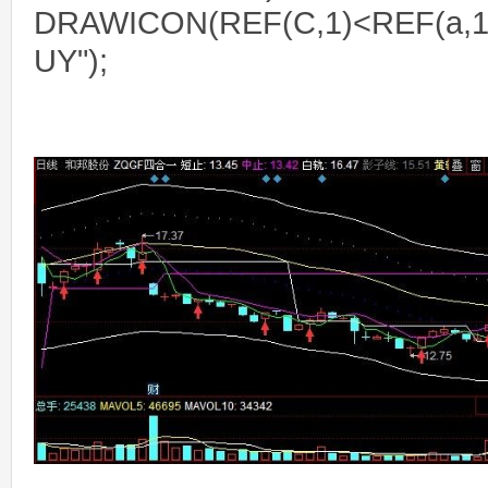
DRAWICON(REF(C,1)<REF(a,1
UY");