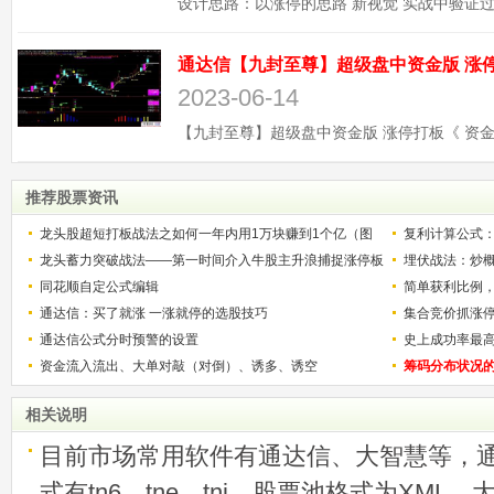
2023-06-14
推荐股票资讯
龙头股超短打板战法之如何一年内用1万块赚到1个亿（图
复利计算公式
解）
龙头蓄力突破战法——第一时间介入牛股主升浪捕捉涨停板
少？
埋伏战法：炒
的技巧（图解）
同花顺自定公式编辑
简单获利比例
通达信：买了就涨 一涨就停的选股技巧
用
集合竞价抓涨
通达信公式分时预警的设置
史上成功率最
资金流入流出、大单对敲（对倒）、诱多、诱空
称选股法宝！
筹码分布状况
相关说明
目前市场常用软件有通达信、大智慧等，
式有tn6、tne、tni，股票池格式为XML