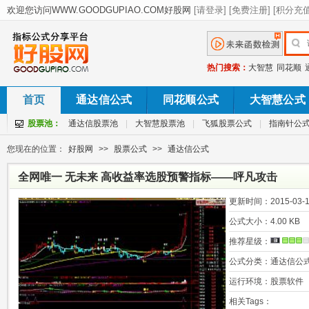
热门搜索：
大智慧
同花顺
首页
通达信公式
同花顺公式
大智慧公式
股票池：
通达信股票池
|
大智慧股票池
|
飞狐股票公式
|
指南针公
您现在的位置：
好股网
>>
股票公式
>>
通达信公式
全网唯一 无未来 高收益率选股预警指标——呯凡攻击
更新时间：
2015-03-1
公式大小：
4.00 KB
推荐星级：
公式分类：
通达信公
运行环境：
股票软件
相关Tags：