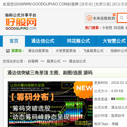
热门搜索：
大智慧
同花顺
首页
通达信公式
同花顺公式
大智慧公式
股票池：
通达信股票池
|
大智慧股票池
|
飞狐股票公式
|
指南针公
您现在的位置：
好股网
>>
股票公式
>>
通达信公式
通达信突破三角形顶 主图、副图/选股 源码
更新时间：
2016-01-2
公式大小：
4.00 KB
推荐星级：
公式分类：
通达信公
运行环境：
股票软件
相关Tags：
突破