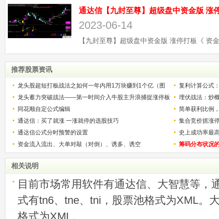
2023-06-14
推荐股票资讯
龙头股超短打板战法之如何一年内用1万块赚到1个亿（图
复利计算公式
解）
龙头蓄力突破战法——第一时间介入牛股主升浪捕捉涨停板
少？
埋伏战法：炒
的技巧（图解）
同花顺自定公式编辑
简单获利比例
通达信：买了就涨 一涨就停的选股技巧
用
集合竞价抓涨
通达信公式分时预警的设置
史上成功率最
资金流入流出、大单对敲（对倒）、诱多、诱空
称选股法宝！
筹码分布状况
相关说明
目前市场常用软件有通达信、大智慧等，
式有tn6、tne、tni，股票池格式为XML
格式为XML。