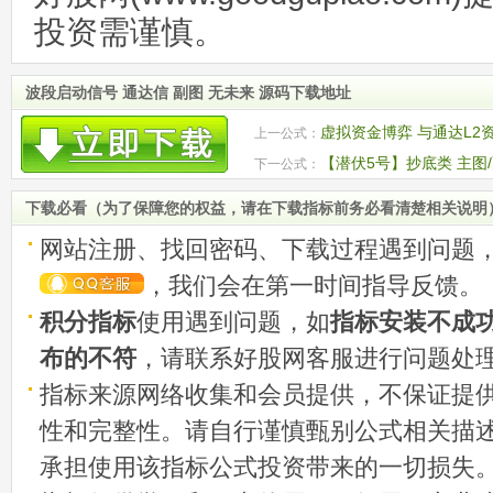
投资需谨慎。
波段启动信号 通达信 副图 无未来 源码下载地址
虚拟资金博弈 与通达L2
上一公式：
达信 贴图 加密
【潜伏5号】抄底类 主图/
下一公式：
图
下载必看（为了保障您的权益，请在下载指标前务必看清楚相关说明
网站注册、找回密码、下载过程遇到问题
，我们会在第一时间指导反馈。
积分指标
使用遇到问题，如
指标安装不成
布的不符
，请联系好股网客服进行问题处
指标来源网络收集和会员提供，不保证提
性和完整性。请自行谨慎甄别公式相关描
承担使用该指标公式投资带来的一切损失