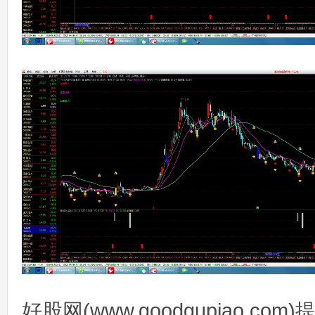
好股网(www.goodgupiao.c