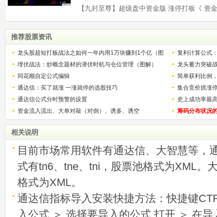
推荐股票资讯
龙头股超短打板战法之如何一年内用1万块赚到1个亿（图
复利计算公式
解）
埋伏战法：炒概念题材的潜伏时机与仓位管理（图解）
少？
龙头蓄力突破
同花顺自定公式编辑
的技巧（图解
简单获利比例
通达信：买了就涨 一涨就停的选股技巧
用
集合竞价抓涨
通达信公式分时预警的设置
史上成功率最
资金流入流出、大单对敲（对倒）、诱多、诱空
称选股法宝！
筹码分布状况
相关说明
目前市场常用软件有通达信、大智慧等，
式有tn6、tne、tni，股票池格式为XML
格式为XML。
通达信指标导入安装快捷方法：快捷键CTRL
入公式 ＞ 选择要导入的公式 打开 ＞ 在