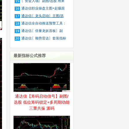
装
〖资金入场〗副图/选股 用来
15
抓
通达信职业操盘主图+起爆跟
16
庄
通达信〖龙头启动〗主图/选
17
股
通达信全自动推送预警工具：
18
公
通达信〖倍量龙妖首板〗副
19
图/
通达信〖顺势雷达〗套装指标
20
最新指标公式推荐
通达信【筹码启动信号】副图/
选股 低位筹码锁定+多周期动能
三重共振 源码