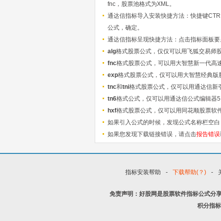
fnc，股票池格式为XML。
通达信指标导入安装快捷方法：快捷键CTRL+
公式，确定。
通达信指标呈现快捷方法：点击指标面板要显
alg
格式股票公式，仅仅可以用飞狐交易师
fnc
格式股票公式，可以用大智慧新一代高
exp
格式股票公式，仅可以用大智慧经典版
tnc
和
tni
格式股票公式，仅可以用通达信新
tn6
格式公式，仅可以用通达信公式编辑器5
hxf
格式股票公式，仅可以用同花顺股票软
如果引入公式的时候，发现公式名称栏空白
如果您发现下载链接错误，请点击
报告错误
指标安装帮助
-
下载帮助(？)
-
免责声明：好股网是股票软件指标公式分
积分指标