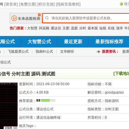
设
热门搜索：
大智慧
同花顺
通达信
主图
选股
分时
基本面
短线
长线
涨停
牛
花顺公式
大智慧公式
最近更新
最新指标推荐
池
|
飞狐股票公式
|
指南针公式
|
文华财经
股票资讯：
股
达信公式
[下载地
信号 分时主图 源码 测试图
更新时间：
2021-09-23 08:50:00
指标功能：
不限
公式大小：
4.00 KB
解压密码：
goodgupiao
推荐星级：
授权方式：
指标源码
公式分类：
通达信公式
指标类型：
分时主图
运行环境：
通达信金融终端
所需积分：
0
相关Tags：