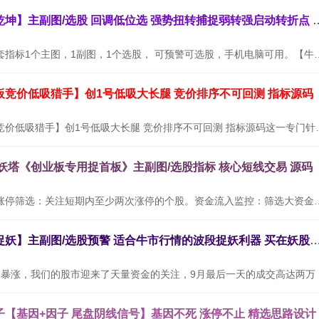
通达信【牛转乾坤】主副图/选股 回调低位选
【牛转乾坤】全套指标1个主图，1副图，1个选股， 可预警可选股，
板竞价低吸猎手】创1号低吸大长腿 竞价排序不可回测 指标源码
通达信【创业板竞价低吸猎手】创1号低吸大长腿
九妖塔《创业板专用捉首板》主副图/选股指标 核心短线交易 源码
使用方法：连续涨停筛选：关注短期内至少两次涨停的个股。资金流入
通达信【三浪捉妖】主副图/选股预警 适合牛市行情的波段捉妖利器
随着9月
【基因+因子 尾盘阴线信号】基因不死 涨停不止 精选思路设计