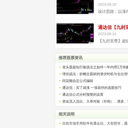
2023-09-10
2023-06-14
推荐股票资讯
龙头股超短打板战法之如何一年内用1万块
解）
埋伏战法：炒概念题材的潜伏时机与仓位管
同花顺自定公式编辑
通达信：买了就涨 一涨就停的选股技巧
通达信公式分时预警的设置
资金流入流出、大单对敲（对倒）、诱多、
相关说明
目前市场常用软件有通达信、大智慧等，通达信