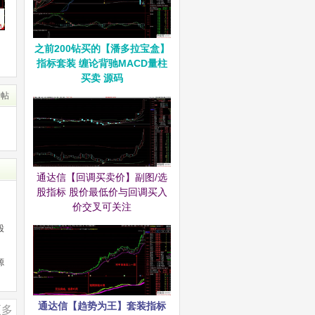
之前200钻买的【潘多拉宝盒】
指标套装 缠论背驰MACD量柱
买卖 源码
转帖
通达信【回调买卖价】副图/选
股指标 股价最低价与回调买入
价交叉可关注
股
源
通达信【趋势为王】套装指标
更多