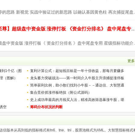
设计思路：以涨停的思路 新视觉 实战中验证过的
通达信【九封至尊】超级盘中资金版 涨停打板 《资金打分排名》 盘中尾
【九封至尊】超级盘中资金版 涨停打板《 资金打
更多
赚到1个亿（图
复利计算公式：超短线目标是一年十倍收益，那每月要赚多
理（图解）
少？
龙头蓄力突破战法——第一时间介入牛股主升浪捕捉涨停板
的技巧（图解）
简单获利比例，助小散们找到小牛股－－通达信、大智慧通
用
集合竞价抓涨停板绝技（附公式源码）
史上成功率最高的月线买入法，精准高效筛选暴涨牛股，堪
诱空
称选股法宝！
筹码分布状况的判断
版本从高到低的指标格式有tn6、tne、tni，股票池格式为XML。大智慧指标格式