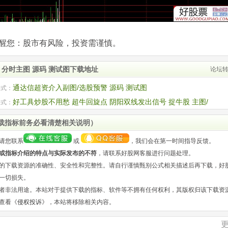
com)提醒您：股市有风险，投资需谨慎。
 分时主图 源码 测试图下载地址
论坛
通达信超资介入副图/选股预警 源码 测试图
公式：
好工具炒股不用愁 超牛回旋点 阴阳双线发出信号 捉牛股 主图/
公式：
/选股预警 无未来
载指标前务必看清楚相关说明）
请您联系
或
，我们会在第一时间指导反馈。
或指标介绍的特点与实际发布的不符
，请联系好股网客服进行问题处理。
的下载资源的准确性、安全性和完整性。请自行谨慎甄别公式相关描述后再下载，好
一切损失。
者非法用途。本站对于提供下载的指标、软件等不拥有任何权利，其版权归该下载资
查看《
侵权投诉
》，本站将移除相关内容。