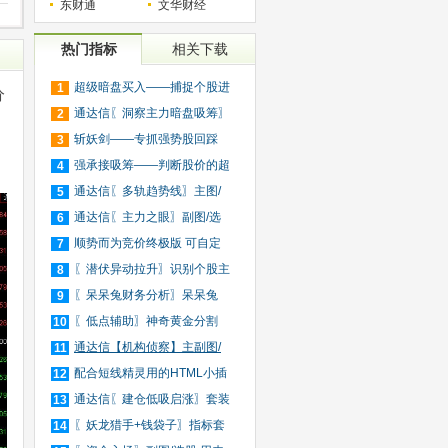
东财通
文华财经
热门指标
相关下载
超级暗盘买入——捕捉个股进
1
分
入
通达信〖洞察主力暗盘吸筹〗
2
捕
斩妖剑——专抓强势股回踩
3
20日
强承接吸筹——判断股价的超
4
买
通达信〖多轨趋势线〗主图/
5
选
通达信〖主力之眼〗副图/选
6
股
顺势而为竞价终极版 可自定
7
义
〖潜伏异动拉升〗识别个股主
8
力
〖呆呆兔财务分析〗呆呆兔
9
F10
〖低点辅助〗神奇黄金分割
10
+趋
通达信【机构侦察】主副图/
11
选
配合短线精灵用的HTML小插
12
件
通达信〖建仓低吸启涨〗套装
13
指
〖妖龙猎手+钱袋子〗指标套
14