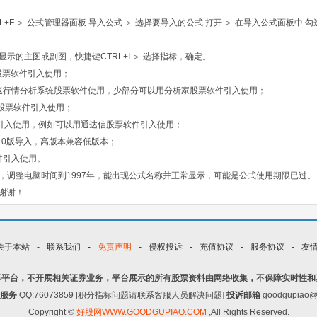
F ＞ 公式管理器面板 导入公式 ＞ 选择要导入的公式 打开 ＞ 在导入公式面板中 勾
示的主图或副图，快捷键CTRL+I ＞ 选择指标，确定。
股票软件引入使用；
速行情分析系统股票软件使用，少部分可以用分析家股票软件引入使用；
股票软件引入使用；
引入使用，例如可以用通达信股票软件引入使用；
.0版导入，高版本兼容低版本；
件引入使用。
，调整电脑时间到1997年，能出现公式名称并正常显示，可能是公式使用期限已过。
谢谢！
关于本站
-
联系我们
-
免责声明
-
侵权投诉
-
充值协议
-
服务协议
-
友
享平台，不开展相关证券业务，平台展示的所有股票资料由网络收集，不保障实时性和
服务
QQ:76073859 [积分指标问题请联系客服人员解决问题]
投诉邮箱
goodgupiao@
Copyright ©
好股网WWW.GOODGUPIAO.COM
,All Rights Reserved.