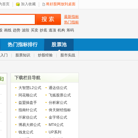
为首页
加入收藏
将好股网放到桌面
最新指标
热门指标
股
画线
趋势
波段
买卖
抄底
逃顶
机构
筹码
热门指标排行
股票池
票入门
|
股票知识
|
炒股经验
|
股市实战
下载栏目导航
址]
大智慧L2公式
通达信公式
同花顺公式
飞狐股票公式
益盟操盘手
分析家公式
指南针公式
倚天财经指标
仟家信公式
金字塔公式
博易大师公式
MT4公式
钱龙公式
UP系列