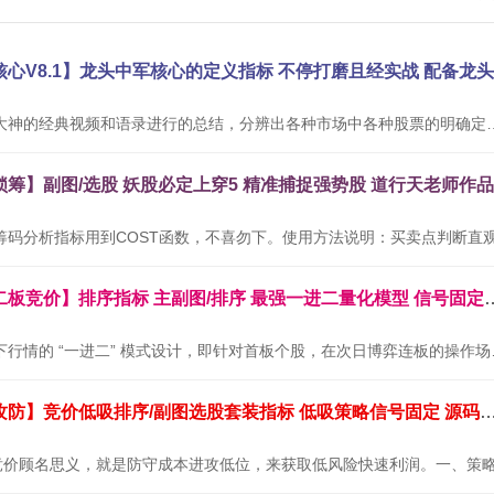
本公式根据网络大神的经典视频和语录进行的总结，分辨出各种市场中
通达信金钻【二板竞价】排序指标 主副图/排序 最
本套指标专为当下行情的 “
通达信【墨守攻防】竞价低吸排序/副图选股套装指标 低吸策略信号