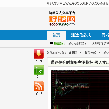
首页
通达信公式
同
股票池：
通达信股票池
|
大智慧股票
您现在的位置：
好股网
>>
股票公式
>>
通
通达信分时超短主图指标 买入卖出