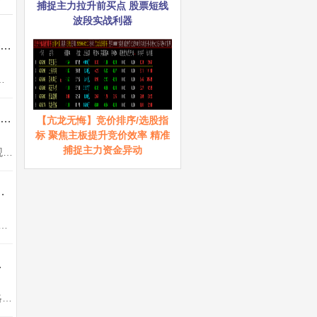
捕捉主力拉升前买点 股票短线
波段实战利器
通达信【交易核心V8.1】龙头中军核心的定义指标 不停打磨且经实战 配备龙头抱团选股
各种股票的明确定义。明确一个关键的问题，为什么有些板块上涨...
通达信【机构锁筹】副图/选股 妖股必定上穿5 精准捕捉强势股 道行天老师作品 源码
【亢龙无悔】竞价排序/选股指
标 聚焦主板提升竞价效率 精准
捕捉主力资金异动
机构锁筹副图，筹码分析指标用到COST函数，不喜勿下。使用方法说明：买卖点判断直观明了1、买入时机把握：当机构锁筹数值上穿5...
强一进二量化模型 信号固定支持回测 源码
一进二” 模式设计，即针对首板个股，在次日博弈连板的操作场景。需要注意的是，该指标仅适用于电脑端...
固定 源码无未来
“墨守攻防”低吸竞价顾名思义，就是防守成本进攻低位，来获取低风险快速利润。一、策略核心逻辑在注册制与量化交易主导的当下...