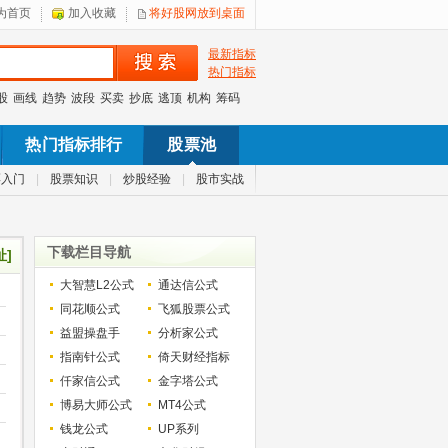
为首页
加入收藏
将好股网放到桌面
最新指标
热门指标
股
画线
趋势
波段
买卖
抄底
逃顶
机构
筹码
热门指标排行
股票池
票入门
|
股票知识
|
炒股经验
|
股市实战
下载栏目导航
址]
大智慧L2公式
通达信公式
同花顺公式
飞狐股票公式
益盟操盘手
分析家公式
指南针公式
倚天财经指标
仟家信公式
金字塔公式
博易大师公式
MT4公式
钱龙公式
UP系列