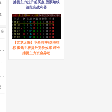
捕捉主力拉升前买点 股票短线
股
波段实战利器
源
更多
【亢龙无悔】竞价排序/选股指
标 聚焦主板提升竞价效率 精准
通达信【交易核心V8.1】龙头中军核心的定义指标 不停打磨且经实战 配备龙头抱团选股
捕捉主力资金异动
各种股票的明确定义。明确一个关键的问题，为什么有些板块上涨...
通达信【机构锁筹】副图/选股 妖股必定上穿5 精准捕捉强势股 道行天老师作品 源码
机构锁筹副图，筹码分析指标用到COST函数，不喜勿下。使用方法说明：买卖点判断直观明了1、买入时机把握：当机构锁筹数值上穿5...
强一进二量化模型 信号固定支持回测 源码