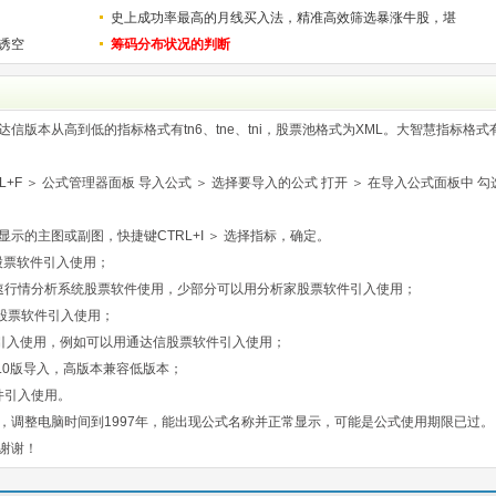
史上成功率最高的月线买入法，精准高效筛选暴涨牛股，堪
诱空
称选股法宝！
筹码分布状况的判断
版本从高到低的指标格式有tn6、tne、tni，股票池格式为XML。大智慧指标格式
F ＞ 公式管理器面板 导入公式 ＞ 选择要导入的公式 打开 ＞ 在导入公式面板中 勾
示的主图或副图，快捷键CTRL+I ＞ 选择指标，确定。
股票软件引入使用；
速行情分析系统股票软件使用，少部分可以用分析家股票软件引入使用；
股票软件引入使用；
引入使用，例如可以用通达信股票软件引入使用；
.0版导入，高版本兼容低版本；
件引入使用。
，调整电脑时间到1997年，能出现公式名称并正常显示，可能是公式使用期限已过。
谢谢！