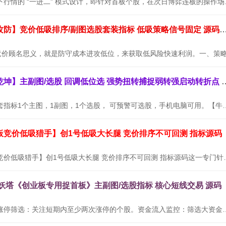
本套指标专为当下行情的 “
通达信【墨守攻防】竞价低吸排序/副图选股套装指标 低吸策略信号
通达信【牛转乾坤】主副图/选股 回调低位选
【牛转乾坤】全套指标1个主图，1副图，1个选股， 可预警可选股，
板竞价低吸猎手】创1号低吸大长腿 竞价排序不可回测 指标源码
通达信【创业板竞价低吸猎手】创1号低吸大长腿
九妖塔《创业板专用捉首板》主副图/选股指标 核心短线交易 源码
使用方法：连续涨停筛选：关注短期内至少两次涨停的个股。资金流入