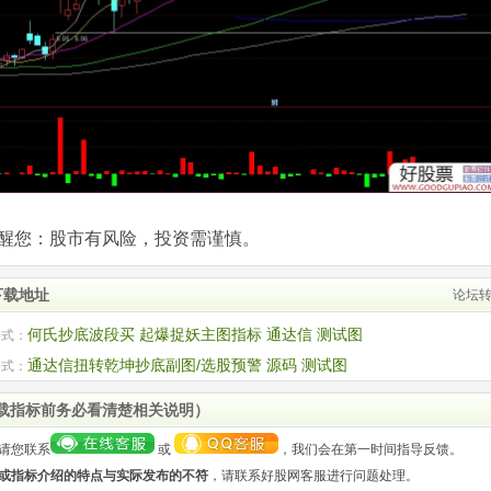
com)提醒您：股市有风险，投资需谨慎。
下载地址
论坛
何氏抄底波段买 起爆捉妖主图指标 通达信 测试图
公式：
通达信扭转乾坤抄底副图/选股预警 源码 测试图
公式：
载指标前务必看清楚相关说明）
请您联系
或
，我们会在第一时间指导反馈。
或指标介绍的特点与实际发布的不符
，请联系好股网客服进行问题处理。