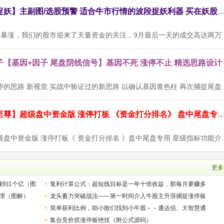
通达信【三浪捉妖】主副图/选股预警 适合牛市行情的波段捉妖利器
随着9月
【基因+因子 尾盘阴线信号】基因不死 涨停不止 精选思路设计
设计思路：以涨停的思路 新视觉 实战中验证过的
通达信【九封至尊】超级盘中资金版 涨停打板 《资金打分排名》 盘中尾
【九封至尊】超级盘中资金版 涨停打板《 资金打
更多
赚到1个亿（图
复利计算公式：超短线目标是一年十倍收益，那每月要赚多
理（图解）
少？
龙头蓄力突破战法——第一时间介入牛股主升浪捕捉涨停板
的技巧（图解）
简单获利比例，助小散们找到小牛股－－通达信、大智慧通
用
集合竞价抓涨停板绝技（附公式源码）