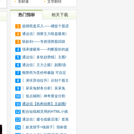
东财通
文华财经
热门指标
相关下载
超级暗盘买入——捕捉个股进
1
入
通达信〖洞察主力暗盘吸筹〗
2
捕
斩妖剑——专抓强势股回踩
3
20日
强承接吸筹——判断股价的超
4
买
通达信〖多轨趋势线〗主图/
5
选
通达信〖主力之眼〗副图/选
6
股
顺势而为竞价终极版 可自定
7
义
〖潜伏异动拉升〗识别个股主
8
力
〖呆呆兔财务分析〗呆呆兔
9
F10
〖低点辅助〗神奇黄金分割
10
+趋
通达信【机构侦察】主副图/
11
选
配合短线精灵用的HTML小插
12
件
通达信〖建仓低吸启涨〗套装
13
指
〖妖龙猎手+钱袋子〗指标套
14