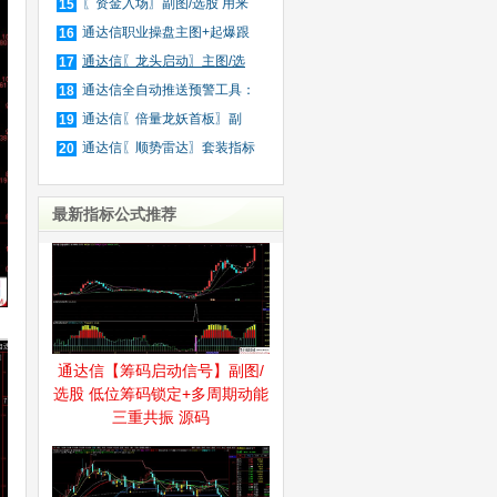
装
〖资金入场〗副图/选股 用来
15
抓
通达信职业操盘主图+起爆跟
16
庄
通达信〖龙头启动〗主图/选
17
股
通达信全自动推送预警工具：
18
公
通达信〖倍量龙妖首板〗副
19
图/
通达信〖顺势雷达〗套装指标
20
最新指标公式推荐
通达信【筹码启动信号】副图/
选股 低位筹码锁定+多周期动能
三重共振 源码