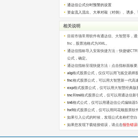
通达信公式分时预警的设置
资金流入流出、大单对敲（对倒）、诱多、
相关说明
目前市场常用软件有通达信、大智慧等，通达信
fnc，股票池格式为XML。
通达信指标导入安装快捷方法：快捷键CTRL+
公式，确定。
通达信指标呈现快捷方法：点击指标面板要显
alg
格式股票公式，仅仅可以用飞狐交易师
fnc
格式股票公式，可以用大智慧新一代高
exp
格式股票公式，仅可以用大智慧经典版
tnc
和
tni
格式股票公式，仅可以用通达信新
tn6
格式公式，仅可以用通达信公式编辑器5
hxf
格式股票公式，仅可以用同花顺股票软
如果引入公式的时候，发现公式名称栏空白
如果您发现下载链接错误，请点击
报告错误