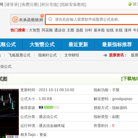
设
热门搜索：
大智慧
同花顺
通达信
主图
选股
分时
基本面
短线
长线
涨停
牛
花顺公式
大智慧公式
最近更新
最新指标推荐
池
|
飞狐股票公式
|
指南针公式
|
文华财经
股票资讯：
股
达信公式
[下载地
试图
更新时间：
2021-10-11 09:10:00
指标功能：
不限
公式大小：
1.00 KB
解压密码：
goodgupiao
推荐星级：
授权方式：
指标源码
公式分类：
通达信公式
指标类型：
副图
运行环境：
通达信金融终端
所需积分：
0
相关Tags：
资金