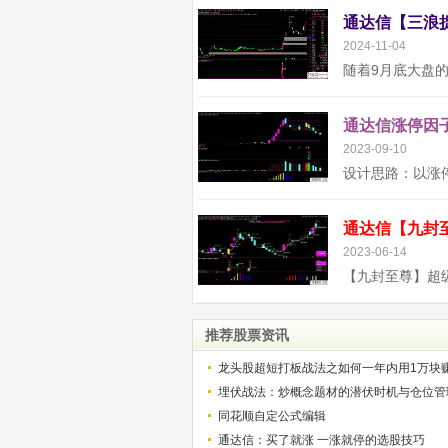
2024-11-04
通达信涨停因子
2023-09-10
2023-06-14
推荐股票资讯
龙头股超短打板战法之如何一年内用1万块
解）
埋伏战法：炒概念题材的潜伏时机与仓位管
同花顺自定公式编辑
通达信：买了就涨 一涨就停的选股技巧