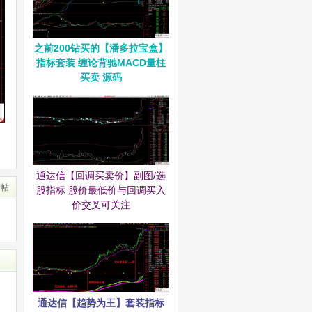
之前200钻买的【潘多拉宝盒】
指标套装 缠论背驰MACD量柱
买卖 源码
通达信【回调买卖价】副图/选
转帖
股指标 股价最低价与回调买入
价交叉可关注
通达信【趋势为王】套装指标