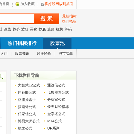
为首页
加入收藏
将好股网放到桌面
最新指标
热门指标
股
画线
趋势
波段
买卖
抄底
逃顶
机构
筹码
热门指标排行
股票池
票入门
|
股票知识
|
炒股经验
|
股市实战
下载栏目导航
址]
大智慧L2公式
通达信公式
同花顺公式
飞狐股票公式
益盟操盘手
分析家公式
指南针公式
倚天财经指标
仟家信公式
金字塔公式
博易大师公式
MT4公式
钱龙公式
UP系列