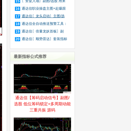
装
〖资金入场〗副图/选股 用来
15
抓
通达信职业操盘主图+起爆跟
16
庄
通达信〖龙头启动〗主图/选
17
股
通达信全自动推送预警工具：
18
公
通达信〖倍量龙妖首板〗副
19
图/
通达信〖顺势雷达〗套装指标
20
最新指标公式推荐
通达信【筹码启动信号】副图/
选股 低位筹码锁定+多周期动能
三重共振 源码