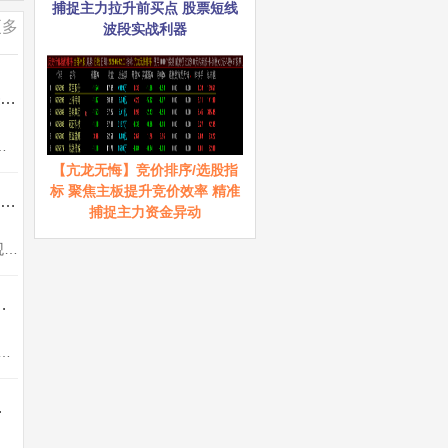
捕捉主力拉升前买点 股票短线
更多
波段实战利器
通达信【交易核心V8.1】龙头中军核心的定义指标 不停打磨且经实战 配备龙头抱团选股
各种股票的明确定义。明确一个关键的问题，为什么有些板块上涨...
【亢龙无悔】竞价排序/选股指
标 聚焦主板提升竞价效率 精准
通达信【机构锁筹】副图/选股 妖股必定上穿5 精准捕捉强势股 道行天老师作品 源码
捕捉主力资金异动
机构锁筹副图，筹码分析指标用到COST函数，不喜勿下。使用方法说明：买卖点判断直观明了1、买入时机把握：当机构锁筹数值上穿5...
强一进二量化模型 信号固定支持回测 源码
一进二” 模式设计，即针对首板个股，在次日博弈连板的操作场景。需要注意的是，该指标仅适用于电脑端...
固定 源码无未来