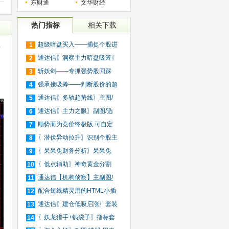
东财通
文华财经
热门指标
相关下载
超级暗盘买入——捕捉个股进
1
标
入
通达信〖洞察主力暗盘吸筹〗
2
捕
斩妖剑——专抓强势股回踩
3
20日
强承接吸筹——判断股价的超
4
买
通达信〖多轨趋势线〗主图/
5
选
通达信〖主力之眼〗副图/选
6
股
顺势而为竞价终极版 可自定
7
义
〖潜伏异动拉升〗识别个股主
8
力
〖呆呆兔财务分析〗呆呆兔
9
F10
〖低点辅助〗神奇黄金分割
10
+趋
通达信【机构侦察】主副图/
11
选
配合短线精灵用的HTML小插
12
件
通达信〖建仓低吸启涨〗套装
13
指
〖妖龙猎手+钱袋子〗指标套
14