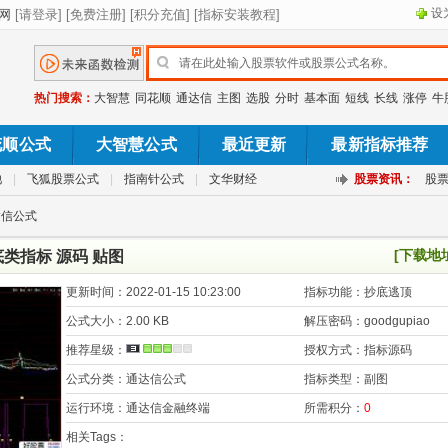
设
热门搜索：
大智慧
同花顺
通达信
主图
选股
分时
基本面
短线
长线
涨停
牛
花顺公式
大智慧公式
最近更新
最新指标推荐
池
|
飞狐股票公式
|
指南针公式
|
文华财经
股票资讯：
股
达信公式
[下载地
类指标 源码 贴图
更新时间：
2022-01-15 10:23:00
指标功能：
抄底逃顶
公式大小：
2.00 KB
解压密码：
goodgupiao
推荐星级：
授权方式：
指标源码
公式分类：
通达信公式
指标类型：
副图
运行环境：
通达信金融终端
所需积分：
0
相关Tags：