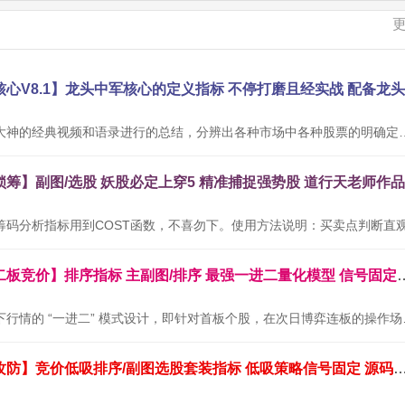
本公式根据网络大神的经典视频和语录进行的总结，分辨出各种市场中
通达信金钻【二板竞价】排序指标 主副图/排序 最
本套指标专为当下行情的 “
通达信【墨守攻防】竞价低吸排序/副图选股套装指标 低吸策略信号