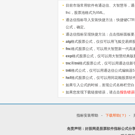
目前市场常用软件有通达信、大智慧等，通达信
fnc，股票池格式为XML。
通达信指标导入安装快捷方法：快捷键CTRL+
公式，确定。
通达信指标呈现快捷方法：点击指标面板要显
alg
格式股票公式，仅仅可以用飞狐交易师
fnc
格式股票公式，可以用大智慧新一代高
exp
格式股票公式，仅可以用大智慧经典版
tnc
和
tni
格式股票公式，仅可以用通达信新
tn6
格式公式，仅可以用通达信公式编辑器5
hxf
格式股票公式，仅可以用同花顺股票软
如果引入公式的时候，发现公式名称栏空白
如果您发现下载链接错误，请点击
报告错误
指标安装帮助
-
下载帮助(？)
-
免责声明：好股网是股票软件指标公式分