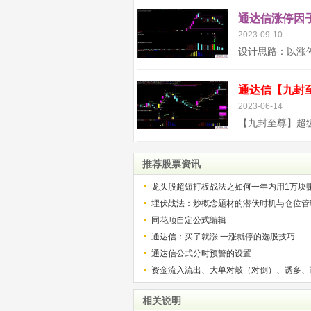
通达信涨停因子
2023-09-10
2023-06-14
推荐股票资讯
龙头股超短打板战法之如何一年内用1万块
解）
埋伏战法：炒概念题材的潜伏时机与仓位管
同花顺自定公式编辑
通达信：买了就涨 一涨就停的选股技巧
通达信公式分时预警的设置
资金流入流出、大单对敲（对倒）、诱多、
相关说明