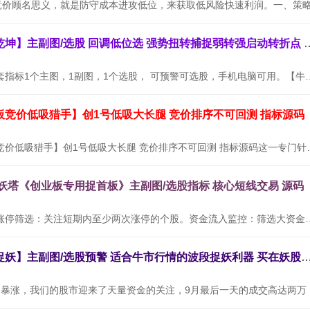
通达信【牛转乾坤】主副图/选股 回调低位选
【牛转乾坤】全套指标1个主图，1副图，1个选股， 可预警可选股，
板竞价低吸猎手】创1号低吸大长腿 竞价排序不可回测 指标源码
通达信【创业板竞价低吸猎手】创1号低吸大长腿
九妖塔《创业板专用捉首板》主副图/选股指标 核心短线交易 源码
使用方法：连续涨停筛选：关注短期内至少两次涨停的个股。资金流入
通达信【三浪捉妖】主副图/选股预警 适合牛市行情的波段捉妖利器
随着9月