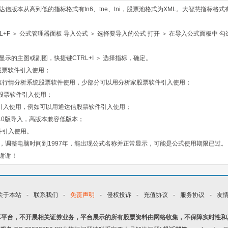
版本从高到低的指标格式有tn6、tne、tni，股票池格式为XML。大智慧指标格式
F ＞ 公式管理器面板 导入公式 ＞ 选择要导入的公式 打开 ＞ 在导入公式面板中 勾
示的主图或副图，快捷键CTRL+I ＞ 选择指标，确定。
股票软件引入使用；
速行情分析系统股票软件使用，少部分可以用分析家股票软件引入使用；
股票软件引入使用；
引入使用，例如可以用通达信股票软件引入使用；
.0版导入，高版本兼容低版本；
件引入使用。
，调整电脑时间到1997年，能出现公式名称并正常显示，可能是公式使用期限已过。
谢谢！
关于本站
-
联系我们
-
免责声明
-
侵权投诉
-
充值协议
-
服务协议
-
友
享平台，不开展相关证券业务，平台展示的所有股票资料由网络收集，不保障实时性和