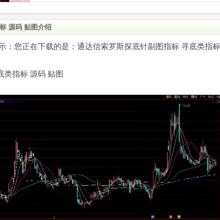
标 源码 贴图介绍
.com)提示：您正在下载的是：通达信索罗斯探底针副图指标 寻底类指
类指标 源码 贴图