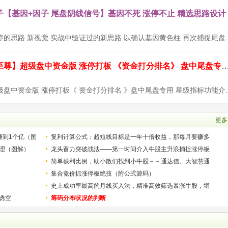
【基因+因子 尾盘阴线信号】基因不死 涨停不止 精选思路设计
设计思路：以涨停的思路 新视觉 实战中验证过的
通达信【九封至尊】超级盘中资金版 涨停打板 《资金打分排名》 盘中尾
【九封至尊】超级盘中资金版 涨停打板《 资金打
更多
赚到1个亿（图
复利计算公式：超短线目标是一年十倍收益，那每月要赚多
理（图解）
少？
龙头蓄力突破战法——第一时间介入牛股主升浪捕捉涨停板
的技巧（图解）
简单获利比例，助小散们找到小牛股－－通达信、大智慧通
用
集合竞价抓涨停板绝技（附公式源码）
史上成功率最高的月线买入法，精准高效筛选暴涨牛股，堪
诱空
称选股法宝！
筹码分布状况的判断