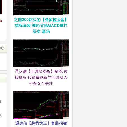
之前200钻买的【潘多拉宝盒】
指标套装 缠论背驰MACD量柱
买卖 源码
转帖
通达信【回调买卖价】副图/选
股指标 股价最低价与回调买入
价交叉可关注
股
源
通达信【趋势为王】套装指标