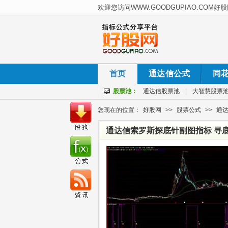
首页
通达信公式
同
股票池：
通达信股票池
|
大智慧股票
您现在的位置：
好股网
>>
股票公式
>>
通
通达信索罗斯探底针副图指标 寻底