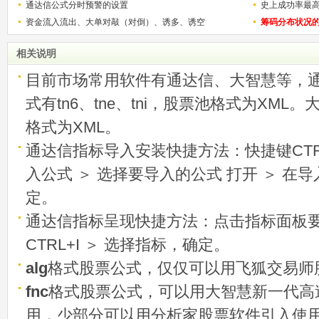
通达信公式分时预警的设置
史上成功率最
资金流入流出、大单对敲（对倒）、诱多、诱空
称选股法宝！
筹码分布状况
相关说明
目前市场常用软件有通达信、大智慧等，
式有tn6、tne、tni，股票池格式为XML
格式为XML。
通达信指标导入安装快捷方法：快捷键CTRL
入公式 ＞ 选择要导入的公式 打开 ＞ 在
定。
通达信指标呈现快捷方法：点击指标面板
CTRL+I ＞ 选择指标，确定。
alg
格式股票公式，仅仅可以用飞狐交易师
fnc
格式股票公式，可以用大智慧新一代高
用，少部分可以用分析家股票软件引入使