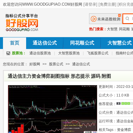
热门搜索：
大智慧
同花顺
首页
通达信公式
同花顺公式
大智慧公式
股票池：
通达信股票池
|
大智慧股票池
|
飞狐股票公式
|
指南针公
您现在的位置：
好股网
>>
股票公式
>>
通达信公式
通达信主力资金博弈副图指标 形态提示 源码 附图
更新时间：
2022-03-1
公式大小：
11.0 KB
推荐星级：
公式分类：
通达信公
运行环境：
通达信金
相关Tags：
资金博弈