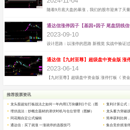
2024-11-04
通达信涨停因子【基因+因子 尾盘阴线信
2023-09-10
2023-06-14
推荐股票资讯
龙头股超短打板战法之如何一年内用1万块赚到1个亿（图
复利计算公式
解）
埋伏战法：炒概念题材的潜伏时机与仓位管理（图解）
少？
龙头蓄力突破
同花顺自定公式编辑
的技巧（图解
简单获利比例
通达信：买了就涨 一涨就停的选股技巧
用
集合竞价抓涨