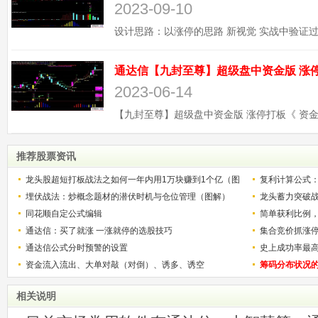
2023-09-10
2023-06-14
推荐股票资讯
龙头股超短打板战法之如何一年内用1万块赚到1个亿（图
复利计算公式
解）
埋伏战法：炒概念题材的潜伏时机与仓位管理（图解）
少？
龙头蓄力突破
同花顺自定公式编辑
的技巧（图解
简单获利比例
通达信：买了就涨 一涨就停的选股技巧
用
集合竞价抓涨
通达信公式分时预警的设置
史上成功率最
资金流入流出、大单对敲（对倒）、诱多、诱空
称选股法宝！
筹码分布状况
相关说明