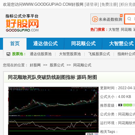
热门搜索：
大智慧
同花顺
首页
通达信公式
同花顺公式
大智慧公式
股票池：
通达信股票池
|
大智慧股票池
|
飞狐股票公式
|
指南针公
您现在的位置：
好股网
>>
股票公式
>>
同花顺公式
同花顺敢死队突破防线副图指标 源码 附图
更新时间：
2022-04-1
公式大小：
4.00 KB
推荐星级：
公式分类：
同花顺公
运行环境：
同花顺软
相关Tags：