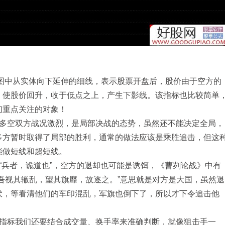
线图中从实体向下延伸的细线，表示股票开盘后，股价由于空方的
，使股价回升，收于低点之上，产生下影线。该指标也比较简单
们重点关注的对象！
明多空双方战况激烈，是局部决战的态势，虽然还不能决定全局，
多方暂时取得了局部的胜利，通常的做法应该是乘胜追击，但这
能做短线和超短线。
“兵者，诡道也”，空方的退却也可能是诱饵，《曹刿论战》中有
吾视其辙乱，望其旗靡，故逐之。”意思就是对方是大国，虽然退
伏，等看清他们的车印混乱，军旗也倒下了，所以才下令追击他
该指标我们还要结合成交量、换手率来准确判断，就像狙击手一