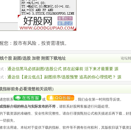
com)提醒您：股市有风险，投资需谨慎。
个股 副图/选股 加密 附图下载地址
论坛
通达信黑马必抓副图/选股公式 抓在起爆前 活下来才最重要 源
公式：
图
通达信【凌云低点】副图排序/选股预警 追高的你心理慌吧？ 源
公式：
图
载指标前务必看清楚相关说明）
请您联系
或
，我们会在第一时间指导反馈。
或指标介绍的特点与实际发布的不符
，请联系好股网客服进行问题处理。
的下载资源的准确性、安全性和完整性。请自行谨慎甄别公式相关描述后再下载，好
一切损失。
者非法用途。本站对于提供下载的指标、软件等不拥有任何权利，其版权归该下载资