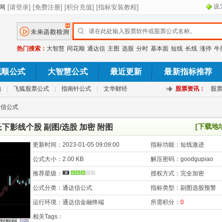
设
热门搜索：
大智慧
同花顺
通达信
主图
选股
分时
基本面
短线
长线
涨停
牛
花顺公式
大智慧公式
最近更新
最新指标推荐
池
|
飞狐股票公式
|
指南针公式
|
文华财经
股票资讯：
股
达信公式
[下载地
下影线个股 副图/选股 加密 附图
更新时间：
2023-01-05 09:09:00
指标功能：
短线激进
公式大小：
2.00 KB
解压密码：
goodgupiao
推荐星级：
授权方式：
完全加密
公式分类：
通达信公式
指标类型：
副图选股预警
运行环境：
通达信金融终端
所需积分：
0
相关Tags：