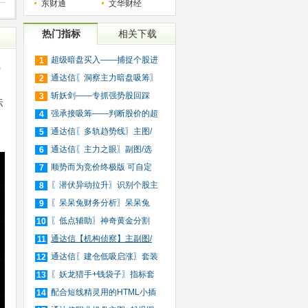
东财通
文华财经
热门指标
相关下载
超级暗盘买入——捕捉个股进
1
线
入
通达信〖洞察主力暗盘吸筹〗
2
捕
斩妖剑——专抓强势股回踩
3
标
20日
强承接吸筹——判断股价的超
4
买
通达信〖多轨趋势线〗主图/
5
选
通达信〖主力之眼〗副图/选
6
股
顺势而为竞价终极版 可自定
7
义
〖潜伏异动拉升〗识别个股主
8
力
〖呆呆兔财务分析〗呆呆兔
9
F10
〖低点辅助〗神奇黄金分割
10
+趋
通达信【机构侦察】主副图/
11
选
通达信〖建仓低吸启涨〗套装
12
指
〖妖龙猎手+钱袋子〗指标套
13
装
配合短线精灵用的HTML小插
14