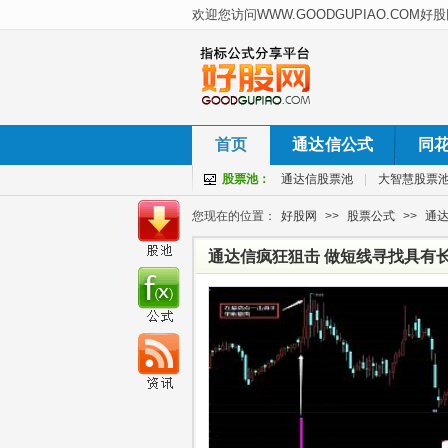
首页
通达信公式
同
股票池：
通达信股票池
|
大智慧股票
您现在的位置：
好股网
>>
股票公式
>>
通
通达信疯狂狙击 做短线寻找具有长