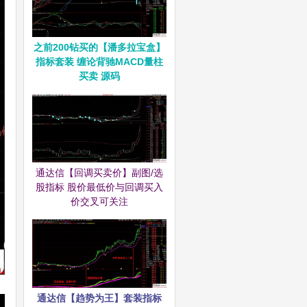
之前200钻买的【潘多拉宝盒】
指标套装 缠论背驰MACD量柱
买卖 源码
通达信【回调买卖价】副图/选
股指标 股价最低价与回调买入
价交叉可关注
通达信【趋势为王】套装指标