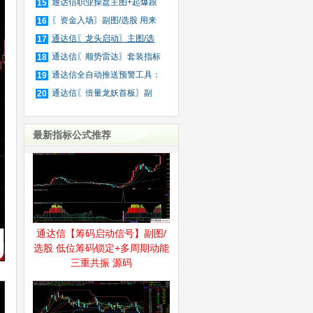
件
通达信职业操盘主图+起爆跟
15
庄
〖资金入场〗副图/选股 用来
16
抓
通达信〖龙头启动〗主图/选
17
股
通达信〖顺势雷达〗套装指标
18
通达信全自动推送预警工具：
19
公
通达信〖倍量龙妖首板〗副
20
图/
最新指标公式推荐
通达信【筹码启动信号】副图/
选股 低位筹码锁定+多周期动能
三重共振 源码