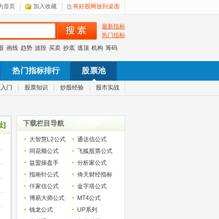
为首页
加入收藏
将好股网放到桌面
最新指标
热门指标
股
画线
趋势
波段
买卖
抄底
逃顶
机构
筹码
热门指标排行
股票池
票入门
|
股票知识
|
炒股经验
|
股市实战
下载栏目导航
址]
大智慧L2公式
通达信公式
同花顺公式
飞狐股票公式
益盟操盘手
分析家公式
指南针公式
倚天财经指标
仟家信公式
金字塔公式
博易大师公式
MT4公式
钱龙公式
UP系列