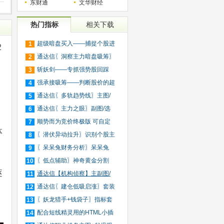
东财通
文华财经
热门指标
相关下载
超级暗盘买入——捕捉个股进
1
2
入
通达信〖洞察主力暗盘吸筹〗
2
捕
斩妖剑——专抓强势股回踩
3
20日
强承接吸筹——判断股价的超
4
买
通达信〖多轨趋势线〗主图/
5
选
通达信〖主力之眼〗副图/选
6
股
顺势而为竞价终极版 可自定
7
体
义
〖潜伏异动拉升〗识别个股主
8
力
〖呆呆兔财务分析〗呆呆兔
9
F10
〖低点辅助〗神奇黄金分割
10
逐
+趋
通达信【机构侦察】主副图/
11
选
通达信〖建仓低吸启涨〗套装
12
指
〖妖龙猎手+钱袋子〗指标套
13
装
配合短线精灵用的HTML小插
14