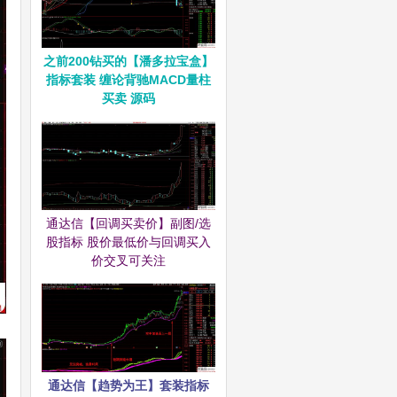
之前200钻买的【潘多拉宝盒】
指标套装 缠论背驰MACD量柱
买卖 源码
通达信【回调买卖价】副图/选
股指标 股价最低价与回调买入
价交叉可关注
通达信【趋势为王】套装指标