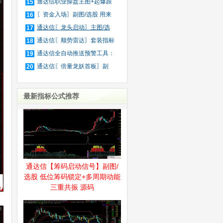
件
通达信职业操盘主图+起爆跟
15
庄
〖资金入场〗副图/选股 用来
16
抓
通达信〖龙头启动〗主图/选
17
股
通达信〖顺势雷达〗套装指标
18
通达信全自动推送预警工具：
19
公
通达信〖倍量龙妖首板〗副
20
图/
最新指标公式推荐
通达信【筹码启动信号】副图/
选股 低位筹码锁定+多周期动能
三重共振 源码