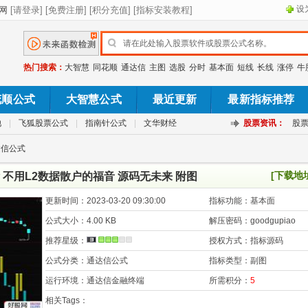
设
热门搜索：
大智慧
同花顺
通达信
主图
选股
分时
基本面
短线
长线
涨停
牛
花顺公式
大智慧公式
最近更新
最新指标推荐
池
|
飞狐股票公式
|
指南针公式
|
文华财经
股票资讯：
股
达信公式
[下载地
不用L2数据散户的福音 源码无未来 附图
更新时间：
2023-03-20 09:30:00
指标功能：
基本面
公式大小：
4.00 KB
解压密码：
goodgupiao
推荐星级：
授权方式：
指标源码
公式分类：
通达信公式
指标类型：
副图
运行环境：
通达信金融终端
所需积分：
5
相关Tags：