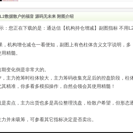
L2数据散户的福音 源码无未来 附图介绍
.com)提示：您正在下载的是：通达信【机构持仓增减】副图指标 不用L
效果，机构增仓减仓一看便知，副图上有色柱体含义文字说明，多
使用精髓。
前期变化倒是非常大的。
夕，主力抢筹时柱体较大，主力筹码收集充足后的控盘阶段，柱
尤其精准，你多看多模拟操作，自然会领会其使用精髓！
就是卖点，主力出货也多是高位整理洗盘，给散户希望，但形态
主力并未吸筹，可参看其它指标决定是否卖出。