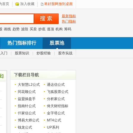
为首页
加入收藏
将好股网放到桌面
最新指标
热门指标
股
画线
趋势
波段
买卖
抄底
逃顶
机构
筹码
热门指标排行
股票池
票入门
|
股票知识
|
炒股经验
|
股市实战
下载栏目导航
址]
大智慧L2公式
通达信公式
同花顺公式
飞狐股票公式
益盟操盘手
分析家公式
指南针公式
倚天财经指标
仟家信公式
金字塔公式
博易大师公式
MT4公式
钱龙公式
UP系列