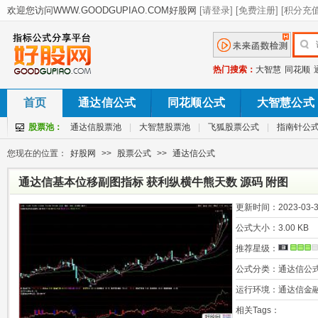
热门搜索：
大智慧
同花顺
首页
通达信公式
同花顺公式
大智慧公式
股票池：
通达信股票池
|
大智慧股票池
|
飞狐股票公式
|
指南针公
您现在的位置：
好股网
>>
股票公式
>>
通达信公式
通达信基本位移副图指标 获利纵横牛熊天数 源码 附图
更新时间：
2023-03-3
公式大小：
3.00 KB
推荐星级：
公式分类：
通达信公
运行环境：
通达信金
相关Tags：