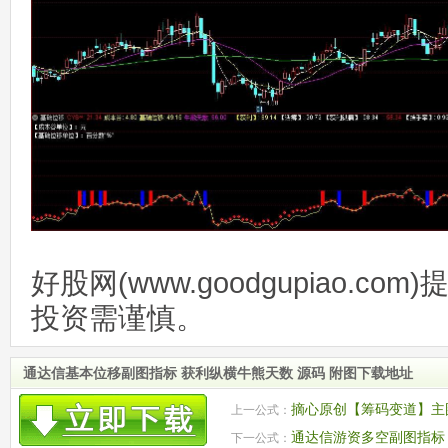
好股网(www.goodgupiao.c
投资需谨慎。
通达信基本位移副图指标 获利纵横牛熊天数 源码 附图下载地址
摘心原创【筹码变道】主图
上一公式：
通达信游资多空副图指标 
下一公式：