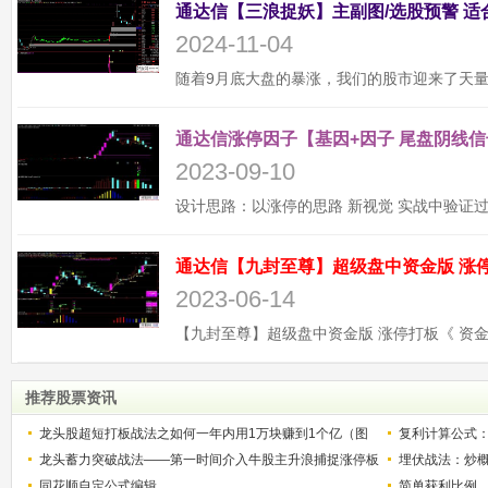
2024-11-04
通达信涨停因子【基因+因子 尾盘阴线信
2023-09-10
2023-06-14
推荐股票资讯
龙头股超短打板战法之如何一年内用1万块赚到1个亿（图
复利计算公式
解）
龙头蓄力突破战法——第一时间介入牛股主升浪捕捉涨停板
少？
埋伏战法：炒
的技巧（图解）
同花顺自定公式编辑
简单获利比例