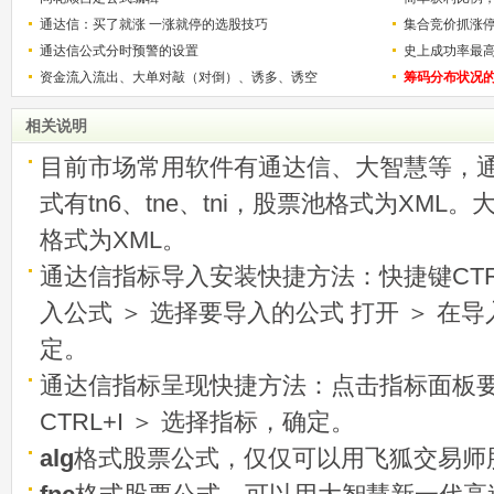
通达信：买了就涨 一涨就停的选股技巧
用
集合竞价抓涨
通达信公式分时预警的设置
史上成功率最
资金流入流出、大单对敲（对倒）、诱多、诱空
称选股法宝！
筹码分布状况
相关说明
目前市场常用软件有通达信、大智慧等，
式有tn6、tne、tni，股票池格式为XML
格式为XML。
通达信指标导入安装快捷方法：快捷键CTRL
入公式 ＞ 选择要导入的公式 打开 ＞ 在
定。
通达信指标呈现快捷方法：点击指标面板
CTRL+I ＞ 选择指标，确定。
alg
格式股票公式，仅仅可以用飞狐交易师