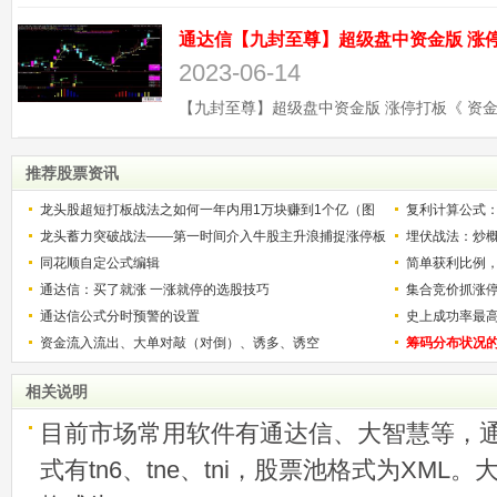
2023-06-14
推荐股票资讯
龙头股超短打板战法之如何一年内用1万块赚到1个亿（图
复利计算公式
解）
龙头蓄力突破战法——第一时间介入牛股主升浪捕捉涨停板
少？
埋伏战法：炒
的技巧（图解）
同花顺自定公式编辑
简单获利比例
通达信：买了就涨 一涨就停的选股技巧
用
集合竞价抓涨
通达信公式分时预警的设置
史上成功率最
资金流入流出、大单对敲（对倒）、诱多、诱空
称选股法宝！
筹码分布状况
相关说明
目前市场常用软件有通达信、大智慧等，
式有tn6、tne、tni，股票池格式为XML