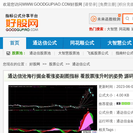
热门搜索：
大智慧
同花顺
首页
通达信公式
同花顺公式
大智慧公式
股票池：
通达信股票池
|
大智慧股票池
|
飞狐股票公式
|
指南针公
您现在的位置：
好股网
>>
股票公式
>>
通达信公式
通达信沧海行掘金看涨姿副图指标 看股票涨升时的姿势 源码
更新时间：
2023-06-0
公式大小：
4.00 KB
推荐星级：
公式分类：
通达信公
运行环境：
通达信金
相关Tags：