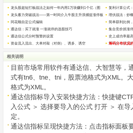
龙头股超短打板战法之如何一年内用1万块赚到1个亿（图
复利计算公式
解）
龙头蓄力突破战法——第一时间介入牛股主升浪捕捉涨停板
少？
埋伏战法：炒
的技巧（图解）
同花顺自定公式编辑
简单获利比例
通达信：买了就涨 一涨就停的选股技巧
用
集合竞价抓涨
通达信公式分时预警的设置
史上成功率最
资金流入流出、大单对敲（对倒）、诱多、诱空
称选股法宝！
筹码分布状况
相关说明
目前市场常用软件有通达信、大智慧等，
式有tn6、tne、tni，股票池格式为XML
格式为XML。
通达信指标导入安装快捷方法：快捷键CTRL
入公式 ＞ 选择要导入的公式 打开 ＞ 在
定。
通达信指标呈现快捷方法：点击指标面板