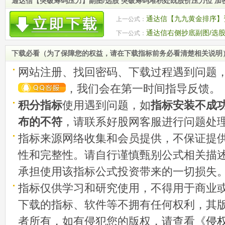
通达信【突破筹码压力】副图/选股 突破筹码堆积处既股价压力位 加
通达信【九九黄金排序】
上一公式：
一种模拟排序 源码 附图
通达信右侧抄底副图/选股
下一公式：
下载必看（为了保障您的权益，请在下载指标前务必看清楚相关说明
网站注册、找回密码、下载过程遇到问题
，我们会在第一时间指导反馈。
积分指标
使用遇到问题，如
指标安装不成
布的不符
，请联系好股网客服进行问题处
指标来源网络收集和会员提供，不保证提
性和完整性。请自行谨慎甄别公式相关描
承担使用该指标公式投资带来的一切损失
指标仅供学习和研究使用，不得用于商业
下载的指标、软件等不拥有任何权利，其
者所有，如有侵犯您的版权，请查看《
侵