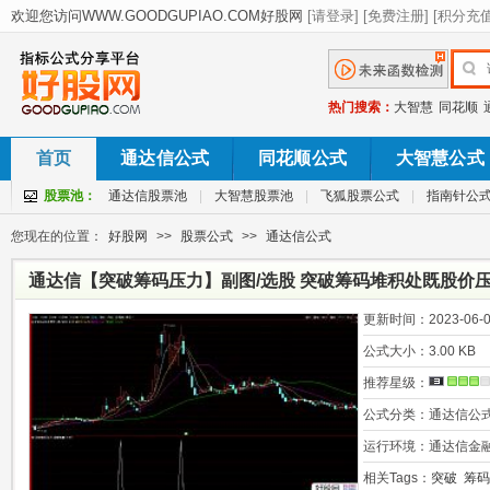
热门搜索：
大智慧
同花顺
首页
通达信公式
同花顺公式
大智慧公式
股票池：
通达信股票池
|
大智慧股票池
|
飞狐股票公式
|
指南针公
您现在的位置：
好股网
>>
股票公式
>>
通达信公式
通达信【突破筹码压力】副图/选股 突破筹码堆积处既股价压
更新时间：
2023-06-0
公式大小：
3.00 KB
推荐星级：
公式分类：
通达信公
运行环境：
通达信金
相关Tags：
突破
筹码