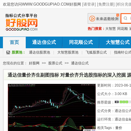
热门搜索：
大智慧
同花顺
首页
通达信公式
同花顺公式
大智慧公式
股票池：
通达信股票池
|
大智慧股票池
|
飞狐股票公式
|
指南针公
您现在的位置：
好股网
>>
股票公式
>>
通达信公式
通达信量价齐生副图指标 对量价齐升选股指标的深入挖掘 源
更新时间：
2023-06-1
公式大小：
3.00 KB
推荐星级：
公式分类：
通达信公
运行环境：
通达信金
相关Tags：
量价