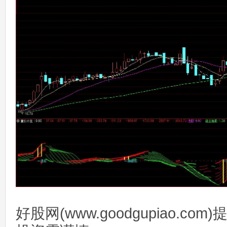
好股网(www.goodgupiao.c