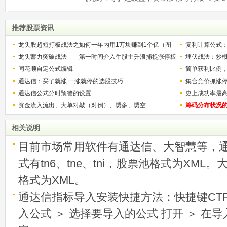
推荐股票资讯
龙头股超短打板战法之如何一年内用1万块赚到1个亿（图
复利计算公式
解）
龙头蓄力突破战法——第一时间介入牛股主升浪捕捉涨停板
少？
埋伏战法：炒
的技巧（图解）
同花顺自定公式编辑
简单获利比例
通达信：买了就涨 一涨就停的选股技巧
用
集合竞价抓涨
通达信公式分时预警的设置
史上成功率最
资金流入流出、大单对敲（对倒）、诱多、诱空
称选股法宝！
筹码分布状况
相关说明
目前市场常用软件有通达信、大智慧等，
式有tn6、tne、tni，股票池格式为XML
格式为XML。
通达信指标导入安装快捷方法：快捷键CTRL
入公式 ＞ 选择要导入的公式 打开 ＞ 在