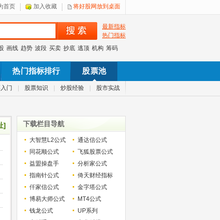
为首页
加入收藏
将好股网放到桌面
最新指标
热门指标
股
画线
趋势
波段
买卖
抄底
逃顶
机构
筹码
热门指标排行
股票池
票入门
|
股票知识
|
炒股经验
|
股市实战
下载栏目导航
址]
大智慧L2公式
通达信公式
同花顺公式
飞狐股票公式
益盟操盘手
分析家公式
指南针公式
倚天财经指标
仟家信公式
金字塔公式
博易大师公式
MT4公式
钱龙公式
UP系列