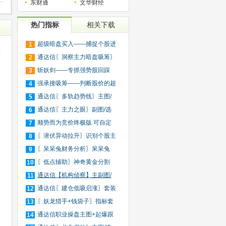
东财通
文华财经
热门指标
相关下载
超级暗盘买入——捕捉个股进
1
主
入
通达信〖洞察主力暗盘吸筹〗
2
捕
斩妖剑——专抓强势股回踩
3
。
20日
强承接吸筹——判断股价的超
4
买
通达信〖多轨趋势线〗主图/
5
选
通达信〖主力之眼〗副图/选
6
股
顺势而为竞价终极版 可自定
7
义
〖潜伏异动拉升〗识别个股主
8
力
〖呆呆兔财务分析〗呆呆兔
9
F10
〖低点辅助〗神奇黄金分割
10
+趋
通达信【机构侦察】主副图/
11
选
通达信〖建仓低吸启涨〗套装
12
指
〖妖龙猎手+钱袋子〗指标套
13
装
通达信职业操盘主图+起爆跟
14