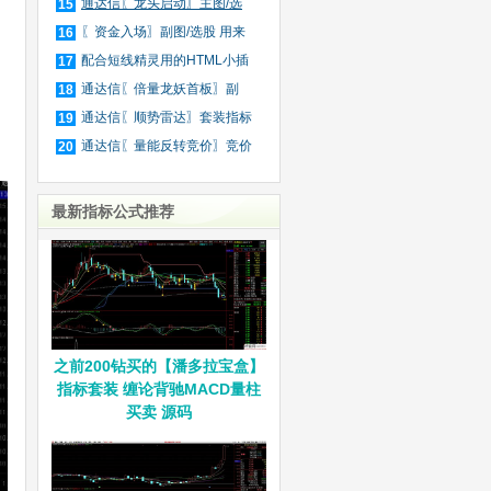
庄
通达信〖龙头启动〗主图/选
15
股
〖资金入场〗副图/选股 用来
16
抓
配合短线精灵用的HTML小插
17
件
通达信〖倍量龙妖首板〗副
18
图/
通达信〖顺势雷达〗套装指标
19
通达信〖量能反转竞价〗竞价
20
排
最新指标公式推荐
之前200钻买的【潘多拉宝盒】
指标套装 缠论背驰MACD量柱
买卖 源码