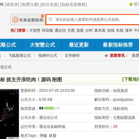
设
热门搜索：
大智慧
同花顺
通达信
主图
选股
分时
基本面
短线
长线
涨停
牛
花顺公式
大智慧公式
最近更新
最新指标推荐
池
|
飞狐股票公式
|
指南针公式
|
文华财经
股票资讯：
股
达信公式
[下载地
标 抓主升浪吃肉！源码 附图
更新时间：
2023-07-05 10:03:00
指标功能：
短线激进
公式大小：
6.00 KB
解压密码：
goodgupiao
推荐星级：
授权方式：
指标源码
公式分类：
通达信公式
指标类型：
主图副图选股
运行环境：
通达信金融终端
所需积分：
10
相关Tags：
突破
妖股