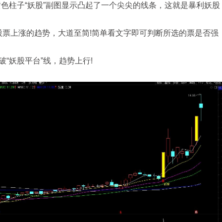
黄色柱子“妖股”副图显示凸起了一个尖尖的线条，这就是暴利妖股
股票上涨的趋势，大道至简!简单看文字即可判断所选的票是否强
破“妖股平台”线，趋势上行!