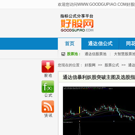
首页
通达信公式
同
股票池：
通达信股票池
|
大智慧股票
您现在的位置：
好股网
>>
股票公式
>>
通
通达信暴利妖股突破主图及选股指