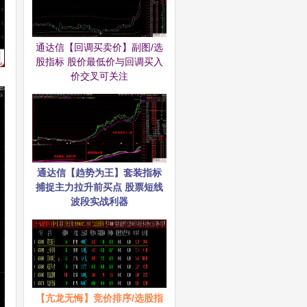
通达信【回调买卖价】副图/选
股指标 股价最低价与回调买入
价交叉可关注
通达信【趋势为王】套装指标
捕捉主力拉升前买点 股票短线
波段实战利器
【亢龙无悔】竞价排序/选股指