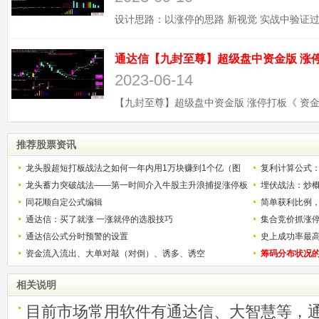
2023-06-14
推荐股票资讯
龙头股超短打板战法之如何一年内用1万块赚到1个亿（图
复利计算公式
解）
龙头蓄力突破战法——第一时间介入牛股主升浪捕捉涨停板
少？
埋伏战法：炒
的技巧（图解）
同花顺自定公式编辑
简单获利比例
通达信：买了就涨 一涨就停的选股技巧
用
集合竞价抓涨
通达信公式分时预警的设置
史上成功率最
资金流入流出、大单对敲（对倒）、诱多、诱空
称选股法宝！
筹码分布状况
相关说明
目前市场常用软件有通达信、大智慧等，