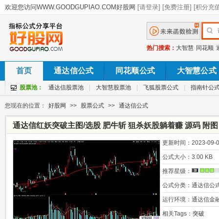
热门搜索：
大智慧
同花顺
首页
通达信公式
同花顺公式
大智慧公式
股票池：
通达信股票池
|
大智慧股票池
|
飞狐股票公式
|
指南针公
您现在的位置：
好股网
>>
股票公式
>>
通达信公式
通达信红妖突破主图/选股 肥牛斩 狙杀妖股躺着赚 源码 附图
更新时间：
2023-09-0
公式大小：
3.00 KB
推荐星级：
公式分类：
通达信公
运行环境：
通达信金
相关Tags：
突破