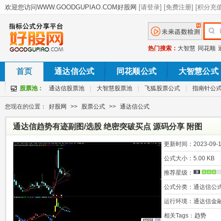
热门搜索：
大智慧
同花顺
首页
通达信公式
同花顺公式
大智慧公式
股票池：
通达信股票池
|
大智慧股票池
|
飞狐股票公式
|
指南针公
您现在的位置：
好股网
>>
股票公式
>>
通达信公式
通达信趋势有迹副图/选股 绝密突破买点 源码分享 附图
更新时间：
2023-09-1
公式大小：
5.00 KB
推荐星级：
公式分类：
通达信公
运行环境：
通达信金
相关Tags：
趋势