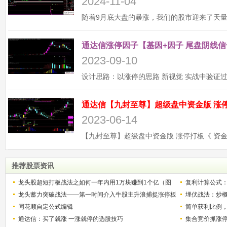
2024-11-04
通达信涨停因子【基因+因子 尾盘阴线信
2023-09-10
2023-06-14
推荐股票资讯
龙头股超短打板战法之如何一年内用1万块赚到1个亿（图
复利计算公式
解）
龙头蓄力突破战法——第一时间介入牛股主升浪捕捉涨停板
少？
埋伏战法：炒
的技巧（图解）
同花顺自定公式编辑
简单获利比例
通达信：买了就涨 一涨就停的选股技巧
用
集合竞价抓涨