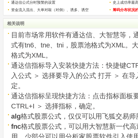
通达信公式分时预警的设置
史上成功率最
资金流入流出、大单对敲（对倒）、诱多、诱空
称选股法宝！
筹码分布状况
相关说明
目前市场常用软件有通达信、大智慧等，
式有tn6、tne、tni，股票池格式为XML
格式为XML。
通达信指标导入安装快捷方法：快捷键CTRL
入公式 ＞ 选择要导入的公式 打开 ＞ 在
定。
通达信指标呈现快捷方法：点击指标面板
CTRL+I ＞ 选择指标，确定。
alg
格式股票公式，仅仅可以用飞狐交易师
fnc
格式股票公式，可以用大智慧新一代高
用，少部分可以用分析家股票软件引入使