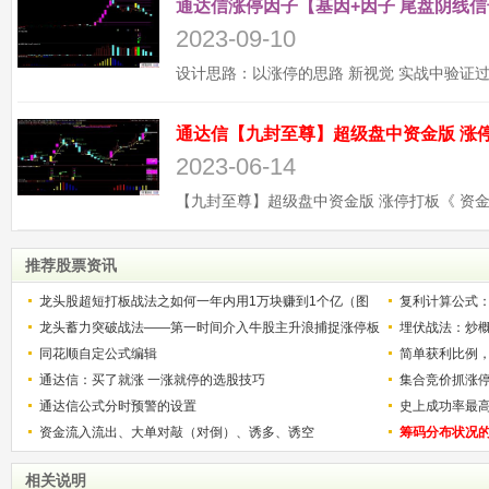
通达信涨停因子【基因+因子 尾盘阴线信
2023-09-10
2023-06-14
推荐股票资讯
龙头股超短打板战法之如何一年内用1万块赚到1个亿（图
复利计算公式
解）
龙头蓄力突破战法——第一时间介入牛股主升浪捕捉涨停板
少？
埋伏战法：炒
的技巧（图解）
同花顺自定公式编辑
简单获利比例
通达信：买了就涨 一涨就停的选股技巧
用
集合竞价抓涨
通达信公式分时预警的设置
史上成功率最
资金流入流出、大单对敲（对倒）、诱多、诱空
称选股法宝！
筹码分布状况
相关说明