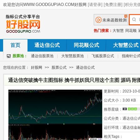
热门搜索：
大智慧
同花顺
首页
通达信公式
同花顺公式
大智慧公式
股票池：
通达信股票池
|
大智慧股票池
|
飞狐股票公式
|
指南针公
您现在的位置：
好股网
>>
股票公式
>>
通达信公式
通达信突破擒牛主图指标 擒牛抓妖我只用这个主图 源码 附
更新时间：
2023-10-0
公式大小：
3.00 KB
推荐星级：
公式分类：
通达信公
运行环境：
通达信金
相关Tags：