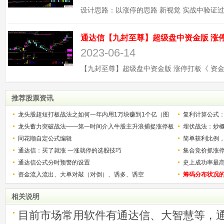
2023-06-14
推荐股票资讯
龙头股超短打板战法之如何一年内用1万块赚到1个亿（图
复利计算公式
解）
龙头蓄力突破战法——第一时间介入牛股主升浪捕捉涨停板
少？
埋伏战法：炒
的技巧（图解）
同花顺自定公式编辑
简单获利比例
通达信：买了就涨 一涨就停的选股技巧
用
集合竞价抓涨
通达信公式分时预警的设置
史上成功率最
资金流入流出、大单对敲（对倒）、诱多、诱空
称选股法宝！
筹码分布状况
相关说明
目前市场常用软件有通达信、大智慧等，