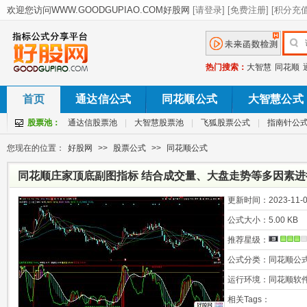
热门搜索：
大智慧
同花顺
首页
通达信公式
同花顺公式
大智慧公式
股票池：
通达信股票池
|
大智慧股票池
|
飞狐股票公式
|
指南针公
您现在的位置：
好股网
>>
股票公式
>>
同花顺公式
同花顺庄家顶底副图指标 结合成交量、大盘走势等多因素进行
图
更新时间：
2023-11-0
公式大小：
5.00 KB
推荐星级：
公式分类：
同花顺公
运行环境：
同花顺软
相关Tags：